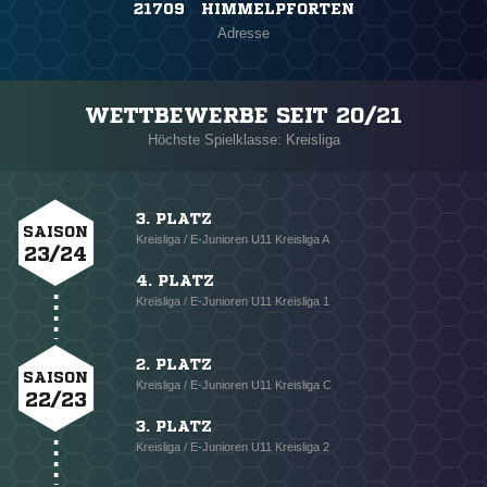
21709 HIMMELPFORTEN
Adresse
WETTBEWERBE SEIT 20/21
Höchste Spielklasse: Kreisliga
3. PLATZ
SAISON
Kreisliga / E-Junioren U11 Kreisliga A
23/24
4. PLATZ
Kreisliga / E-Junioren U11 Kreisliga 1
2. PLATZ
SAISON
Kreisliga / E-Junioren U11 Kreisliga C
22/23
3. PLATZ
Kreisliga / E-Junioren U11 Kreisliga 2