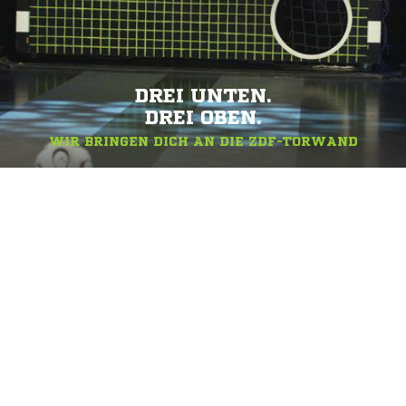
DREI UNTEN.
DREI OBEN.
WIR BRINGEN DICH AN DIE ZDF-TORWAND