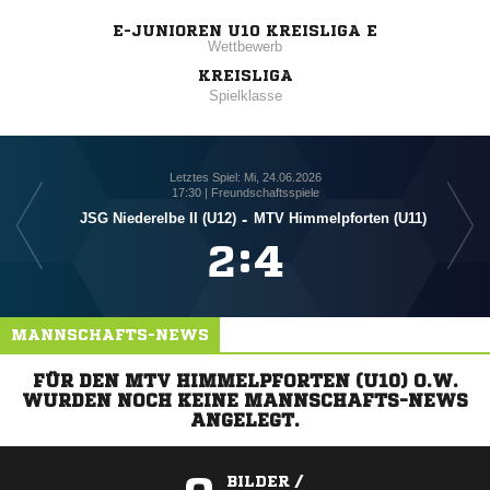
E-JUNIOREN U10 KREISLIGA E
Wettbewerb
KREISLIGA
Spielklasse
Letztes Spiel: Mi, 24.06.2026
17:30 | Freundschaftsspiele
JSG Niederelbe II (U12)
-
MTV Himmelpforten (U11)

:

MANNSCHAFTS-NEWS
FÜR DEN MTV HIMMELPFORTEN (U10) O.W.
WURDEN NOCH KEINE MANNSCHAFTS-NEWS
ANGELEGT.
BILDER /