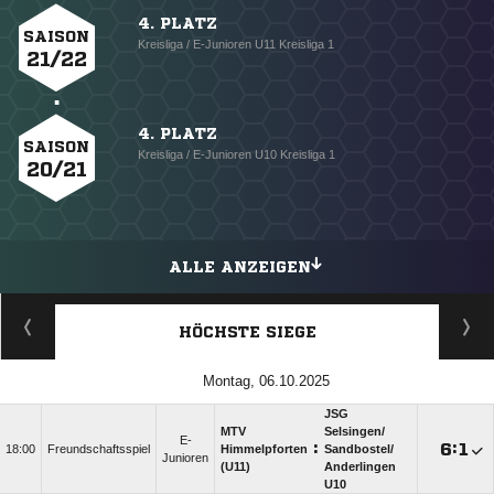
4. PLATZ
SAISON
Kreisliga / E-Junioren U11 Kreisliga 1
21/22
4. PLATZ
SAISON
Kreisliga / E-Junioren U10 Kreisliga 1
20/21
ALLE ANZEIGEN
HÖCHSTE SIEGE
Montag, 06.10.2025
JSG
MTV
Selsingen/​
E-
:

:

18:00
Freundschaftsspiel
Himmelpforten
Sandbostel/​
Junioren
(U11)
Anderlingen
U10