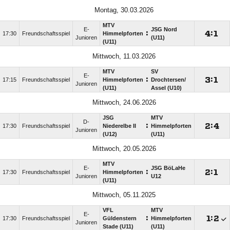
Montag, 30.03.2026
MTV
E-
JSG Nord
:

:

17:30
Freundschaftsspiel
Himmelpforten
Junioren
(U11)
(U11)
Mittwoch, 11.03.2026
MTV
SV
E-
:

:

17:15
Freundschaftsspiel
Himmelpforten
Drochtersen/​
Junioren
(U11)
Assel (U10)
Mittwoch, 24.06.2026
JSG
MTV
D-
:

:

17:30
Freundschaftsspiel
Niederelbe II
Himmelpforten
Junioren
(U12)
(U11)
Mittwoch, 20.05.2026
MTV
E-
JSG BöLaHe
:

:

17:30
Freundschaftsspiel
Himmelpforten
Junioren
U12
(U11)
Mittwoch, 05.11.2025
VFL
MTV
E-
:

:

17:30
Freundschaftsspiel
Güldenstern
Himmelpforten
Junioren
Stade (U11)
(U11)