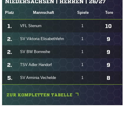
NIEDERSACHSEN | HERREN | 26/27
Platz
Mannschaft
Spiele
Tore
1.
10
VFL Stenum
1
2.
9
SV Viktoria Elisabethfehn
1
2.
9
SV BW Bornreihe
1
2.
9
TSV Adler Handorf
1
5.
8
SV Arminia Vechelde
1
ZUR KOMPLETTEN TABELLE