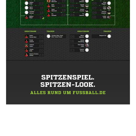
SPITZENSPIEL.
SPITZEN-LOOK.
ALLES RUND UM FUSSBALL.DE