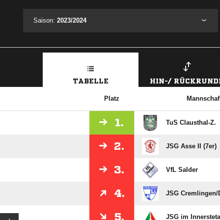
Saison:
2023/2024
TABELLE
HIN-/ RÜCKRUND
Platz
Mannschaf
1.
TuS Clausthal-Z.
2.
JSG Asse II (7er)
3.
VfL Salder
4.
JSG Cremlingen/​
5.
JSG im Innerstetal