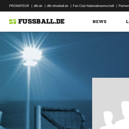
PROMATEUR
|
dfb.de
|
dfb-efootball.de
|
Fan Club Nationalmannschaft
|
Partner
FUSSBALL.DE
NEWS
L