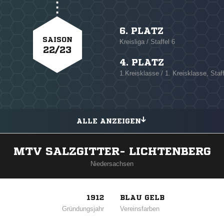
6. PLATZ
SAISON
Kreisliga / Staffel 6
22/23
4. PLATZ
1.Kreisklasse / 1. Kreisklasse, Staff
ALLE ANZEIGEN
MTV SALZGITTER- LICHTENBERG
Niedersachsen
1912
BLAU GELB
Gründungsjahr
Vereinsfarben