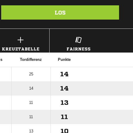
LOS
KREUZTABELLE
FAIRNESS
is
Tordifferenz
Punkte
14
25
14
14
13
11
11
11
10
13