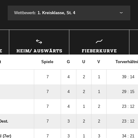
Wettbewerb:
1. Kreisklasse, St. 4
E
HEIM/ AUSWÄRTS
FIEBERKURVE
t
Spiele
G
U
V
Torverhältn
7
4
2
1
39 : 14
7
4
2
1
29 : 15
7
4
1
2
23 : 12
Dest.
7
3
2
2
23 : 12
 (7er)
7
3
1
3
34 : 21