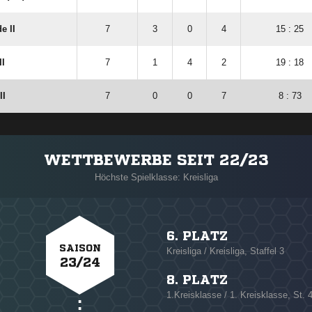
e II
7
3
0
4
15 : 25
II
7
1
4
2
19 : 18
II
7
0
0
7
8 : 73
WETTBEWERBE SEIT 22/23
Höchste Spielklasse: Kreisliga
6. PLATZ
SAISON
Kreisliga / Kreisliga, Staffel 3
23/24
8. PLATZ
1.Kreisklasse / 1. Kreisklasse, St. 