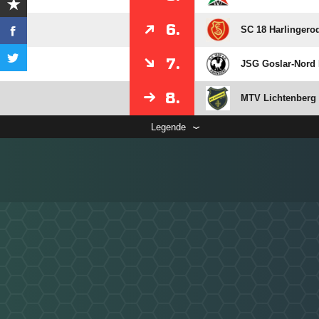
6.
SC 18 Harlingerod
7.
JSG Goslar-Nord 
8.
MTV Lichtenberg 
Legende