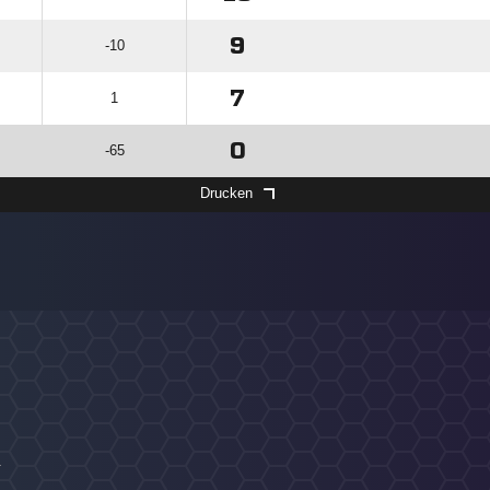
9
-10
7
1
0
-65
Drucken
4