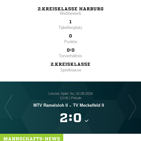
2.KREISKLASSE HARBURG
Wettbewerb
1
Tabellenplatz
0
Punkte
0:0
Torverhältnis
2.KREISKLASSE
Spielklasse
Letztes Spiel: So, 02.08.2026
13:00 | Pokale
MTV Ramelsloh II
-
TV Meckelfeld II

:

MANNSCHAFTS-NEWS