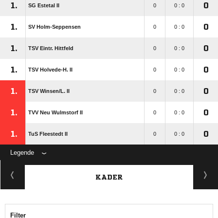
1.
0
SG Estetal II
0
0 : 0
1.
0
SV Holm-Seppensen
0
0 : 0
1.
0
TSV Eintr. Hittfeld
0
0 : 0
1.
0
TSV Holvede-H. II
0
0 : 0
1.
0
TSV Winsen/​L. II
0
0 : 0
1.
0
TVV Neu Wulmstorf II
0
0 : 0
1.
0
TuS Fleestedt II
0
0 : 0
Legende
KADER
Filter