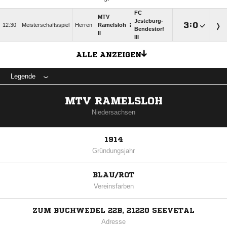
FC
MTV
Jesteburg-
:

:

12:30
Meisterschaftsspiel
Herren
Ramelsloh
Bendestorf
II
III
ALLE ANZEIGEN
Legende
MTV RAMELSLOH
Niedersachsen
1914
Gründungsjahr
BLAU/ROT
Vereinsfarben
ZUM BUCHWEDEL 22B, 21220 SEEVETAL
Adresse