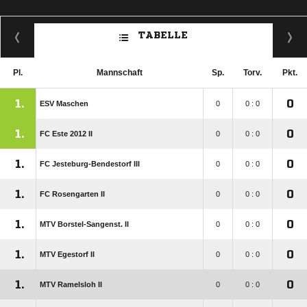
TABELLE
Pl.
Mannschaft
Sp.
Torv.
Pkt.
1.
0
ESV Maschen
0
0 : 0
1.
0
FC Este 2012 II
0
0 : 0
1.
0
FC Jesteburg-Bendestorf III
0
0 : 0
1.
0
FC Rosengarten II
0
0 : 0
1.
0
MTV Borstel-Sangenst. II
0
0 : 0
1.
0
MTV Egestorf II
0
0 : 0
1.
0
MTV Ramelsloh II
0
0 : 0