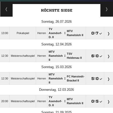
HÖCHSTE SIEGE
Sonntag, 26.07.2026
TV
MTV
:

:

13:00
Pokalspiel
Herren
Asendorf-
Ramelsloh II
D. II
Sonntag, 12.04.2026
MTV
TSV
:

:

12:30
Meisterschaftsspiel
Herren
Ramelsloh
Heidenau II
II
Sonntag, 15.03.2026
MTV
FC Hanstedt-
:

:

12:30
Meisterschaftsspiel
Herren
Ramelsloh
Brackel II
II
Donnerstag, 12.03.2026
TV
MTV
:

:

20:00
Meisterschaftsspiel
Herren
Asendorf-
Ramelsloh II
D. II
Sonntag, 21.09.2025