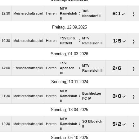
MTV
TuS
:

:

12:30
Meisterschaftsspiel
Herren
Ramelsloh
Nenndorf II
II
Freitag, 12.09.2025
TSV Eintr.
MTV
:

:

19:30
Meisterschaftsspiel
Herren
Hittfeld
Ramelsloh II
Sonntag, 01.03.2026
TSV
MTV
:

:

14:00
Freundschaftsspiel
Herren
Apensen
Ramelsloh II
III
Sonntag, 10.11.2024
MTV
Buchholzer
:

:

11:30
Meisterschaftsspiel
Herren
Ramelsloh
FC IV
II
Sonntag, 13.04.2025
MTV
SG Elbdeich
:

:

12:30
Meisterschaftsspiel
Herren
Ramelsloh
II
II
Sonntag, 05.10.2025