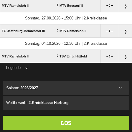
:

:

MTV Ramelsloh II
MTV Egestorf II
Sonntag, 27.09.2026 - 15:00 Uhr | 2.Kreisklasse
:

:

FC Jesteburg-Bendestorf III
MTV Ramelsloh II
Sonntag, 04.10.2026 - 12:30 Uhr | 2.Kreisklasse
:

:

MTV Ramelsloh II
TSV Eintr. Hittfeld
Legende
ANZEIGE
Saison:
2026/2027
Wettbewerb:
2.Kreisklasse Harburg
LOS