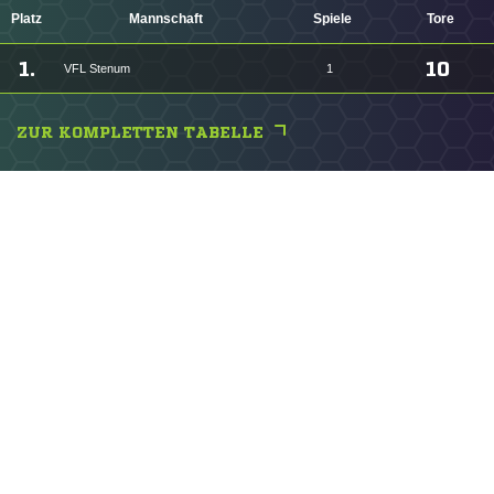
Platz
Mannschaft
Spiele
Tore
1.
10
VFL Stenum
1
ZUR KOMPLETTEN TABELLE