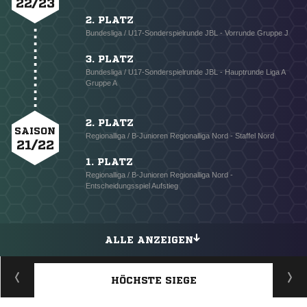
22/23
2. PLATZ
Bundesliga / U17-Sonderspielrunde JBL - Vorrunde Gruppe J
3. PLATZ
Bundesliga / U17-Sonderspielrunde JBL - Hauptrunde Liga A
Gruppe A
2. PLATZ
SAISON
Regionalliga / B-Junioren Regionalliga Nord - Staffel Nord
21/22
1. PLATZ
Regionalliga / B-Junioren Regionalliga Nord -
Entscheidungsspiel Aufstieg
ALLE ANZEIGEN
HÖCHSTE SIEGE