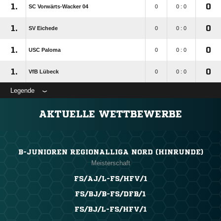
1.
0
SC Vorwärts-Wacker 04
0
0 : 0
1.
0
SV Eichede
0
0 : 0
1.
0
USC Paloma
0
0 : 0
1.
0
VfB Lübeck
0
0 : 0
Legende
AKTUELLE WETTBEWERBE
B-JUNIOREN REGIONALLIGA NORD (HINRUNDE)
Meisterschaft
FS/AJ/L-FS/HFV/1
FS/BJ/B-FS/DFB/1
FS/BJ/L-FS/HFV/1