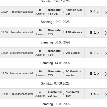
Sonntag, 19.07.2026
B-
Niendorfer
Holstein Kiel
:

:

14:00
Freundschaftsspiel
Junioren
TSV U17
U16
Sonntag, 19.01.2025
B-
Niendorfer
:

:

12:00
Freundschaftsspiel
TSG Wieseck
Junioren
TSV
Samstag, 30.05.2026
B-
Niendorfer
:

:

14:00
Meisterschaftsspiel
VfB Lübeck
Junioren
TSV
Samstag, 14.03.2026
B-
Niendorfer
SC Vorwärts
:

:

14:00
Meisterschaftsspiel
Junioren
TSV
Wacker
Sonntag, 07.09.2025
A-
Eimsbüttel
Niendorfer
:

:

16:30
Freundschaftsspiel
Junioren
2.A (J1)
TSV
Samstag, 06.09.2025