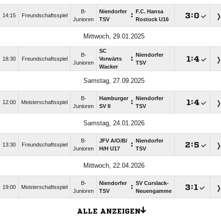
B-
Niendorfer
F.C. Hansa
:

:

14:15
Freundschaftsspiel
Junioren
TSV
Rostock U16
Mittwoch, 29.01.2025
SC
B-
Niendorfer
:

:

18:30
Freundschaftsspiel
Vorwärts
Junioren
TSV
Wacker
Samstag, 27.09.2025
B-
Hamburger
Niendorfer
:

:

12:00
Meisterschaftsspiel
Junioren
SV II
TSV
Samstag, 24.01.2026
B-
JFV A/​O/​B/​
Niendorfer
:

:

13:30
Freundschaftsspiel
Junioren
H/​H U17
TSV
Mittwoch, 22.04.2026
B-
Niendorfer
SV Curslack-
:

:

19:00
Meisterschaftsspiel
Junioren
TSV
Neuengamme
ALLE ANZEIGEN