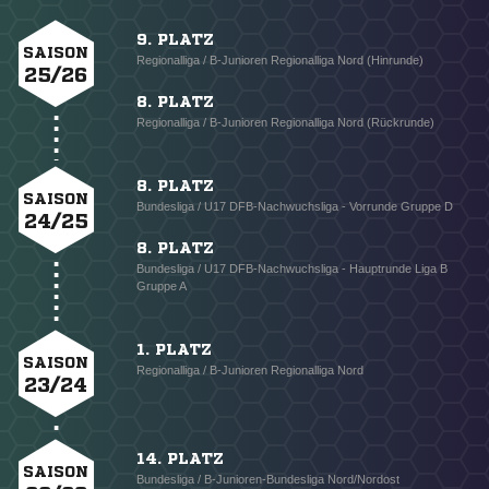
9. PLATZ
SAISON
Regionalliga / B-Junioren Regionalliga Nord (Hinrunde)
25/26
8. PLATZ
Regionalliga / B-Junioren Regionalliga Nord (Rückrunde)
8. PLATZ
SAISON
Bundesliga / U17 DFB-Nachwuchsliga - Vorrunde Gruppe D
24/25
8. PLATZ
Bundesliga / U17 DFB-Nachwuchsliga - Hauptrunde Liga B
Gruppe A
1. PLATZ
SAISON
Regionalliga / B-Junioren Regionalliga Nord
23/24
14. PLATZ
SAISON
Bundesliga / B-Junioren-Bundesliga Nord/Nordost