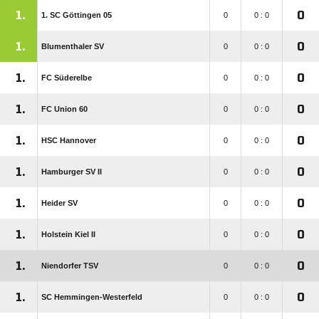
1.
0
1. SC Göttingen 05
0
0 : 0
1.
0
Blumenthaler SV
0
0 : 0
1.
0
FC Süderelbe
0
0 : 0
1.
0
FC Union 60
0
0 : 0
1.
0
HSC Hannover
0
0 : 0
1.
0
Hamburger SV II
0
0 : 0
1.
0
Heider SV
0
0 : 0
1.
0
Holstein Kiel II
0
0 : 0
1.
0
Niendorfer TSV
0
0 : 0
1.
0
SC Hemmingen-Westerfeld
0
0 : 0