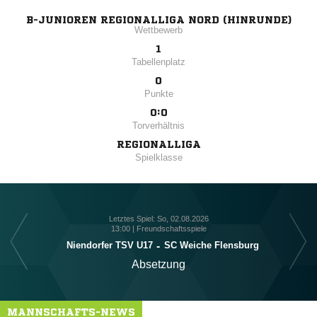
B-JUNIOREN REGIONALLIGA NORD (HINRUNDE)
Wettbewerb
1
Tabellenplatz
0
Punkte
0:0
Torverhältnis
REGIONALLIGA
Spielklasse
Letztes Spiel: So, 02.08.2026
13:00 | Freundschaftsspiele
Niendorfer TSV U17
-
SC Weiche Flensburg
Absetzung
MANNSCHAFTS-NEWS