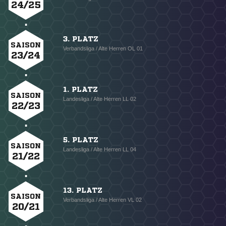
24/25
3. PLATZ
SAISON
Verbandsliga / Alte Herren OL 01
23/24
1. PLATZ
SAISON
Landesliga / Alte Herren LL 02
22/23
5. PLATZ
SAISON
Landesliga / Alte Herren LL 04
21/22
13. PLATZ
SAISON
Verbandsliga / Alte Herren VL 02
20/21