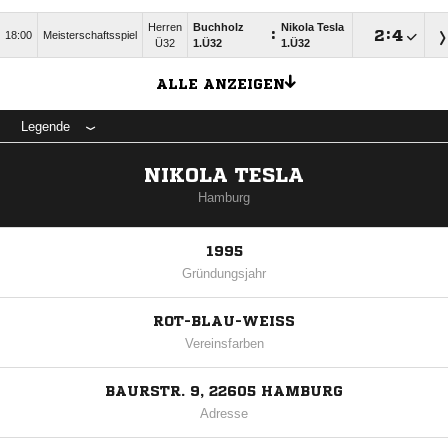
Herren
Buchholz
Nikola Tesla
:

:

18:00
Meisterschaftsspiel
Ü32
1.Ü32
1.Ü32
ALLE ANZEIGEN
Legende
NIKOLA TESLA
Hamburg
1995
Gründungsjahr
ROT-BLAU-WEISS
Vereinsfarben
BAURSTR. 9, 22605 HAMBURG
Adresse