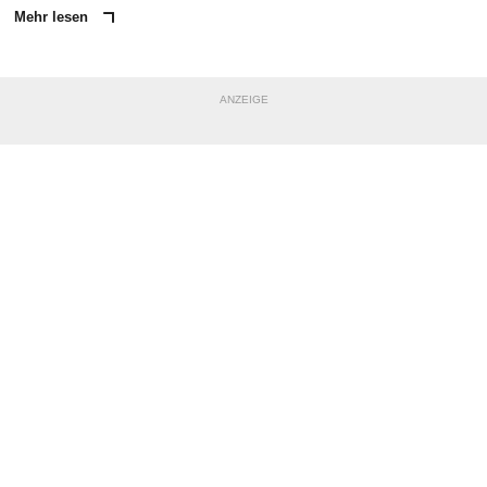
Mehr lesen
ANZEIGE
NACHRICHT SENDEN
* Pflichtfelder