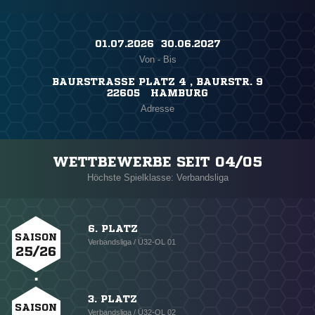
01.07.2026 ​ 30.06.2027
Von - Bis
BAURSTRASSE PLATZ 4 , BAURSTR. 9
22605 HAMBURG
Adresse
WETTBEWERBE SEIT 04/05
Höchste Spielklasse: Verbandsliga
6. PLATZ
SAISON
Verbandsliga / Ü32-OL 01
25/26
3. PLATZ
SAISON
Verbandsliga / Ü32-OL 02