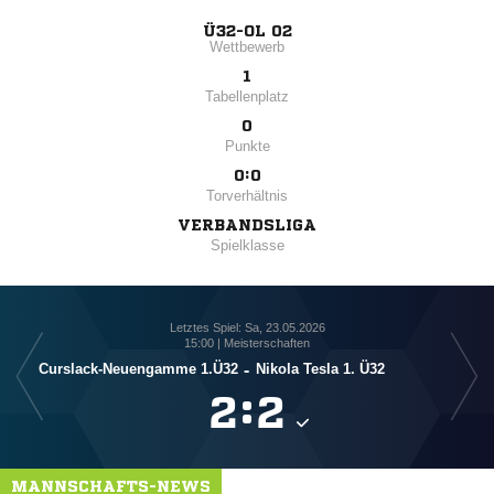
Ü32-OL 02
Wettbewerb
1
Tabellenplatz
0
Punkte
0:0
Torverhältnis
VERBANDSLIGA
Spielklasse
Letztes Spiel: Sa, 23.05.2026
15:00 | Meisterschaften
Curslack-Neuengamme 1.Ü32
-
Nikola Tesla 1. Ü32

:

MANNSCHAFTS-NEWS