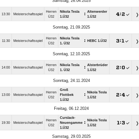
Samstag, 26.04.2025
Herren
Nikola Tesla
Altenwerder
:

:

13:30
Meisterschaftsspiel
Ü32
1.Ü32
1.Ü32
Sonntag, 21.09.2025
Herren
Nikola Tesla
:

:

11:30
Meisterschaftsspiel
HEBC 1.Ü32
Ü32
1. Ü32
Sonntag, 12.10.2025
Herren
Nikola Tesla
Alsterbrüder
:

:

14:00
Meisterschaftsspiel
Ü32
1. Ü32
1.Ü32
Sonntag, 24.11.2024
Groß
Herren
Nikola Tesla
:

:

13:00
Meisterschaftsspiel
Flottbek
Ü32
1.Ü32
1.Ü32
Freitag, 06.12.2024
Curslack-
Herren
Nikola Tesla
:

:

19:30
Meisterschaftsspiel
Neuengamme
Ü32
1.Ü32
1.Ü32
Samstag, 29.03.2025