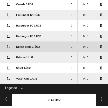
1.
0
Croatia 1.Ü32
0
0 : 0
1.
0
FC Bingöl 12 1.Ü32
0
0 : 0
1.
0
Harburger SC 1.Ü32
0
0 : 0
1.
0
Harburger TB 1.Ü32
0
0 : 0
1.
0
Nikola Tesla 1. Ü32
0
0 : 0
1.
0
Paloma 1.Ü32
0
0 : 0
1.
0
Sasel 1.Ü32
0
0 : 0
1.
0
Voran Ohe 1.Ü32
0
0 : 0
Legende
KADER