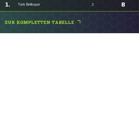
1.
8
Türk Birlikspor
2
ZUR KOMPLETTEN TABELLE