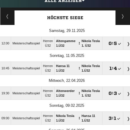
ALLE ANZEIGEN
HÖCHSTE SIEGE
Samstag, 29.11.2025
Herren
Altengamme
Nikola Tesla
:

:

12:00
Meisterschaftsspiel
Ü32
1.Ü32
1. Ü32
Sonntag, 11.05.2025
Herren
Hansa 11
Nikola Tesla
:

:

10:45
Meisterschaftsspiel
Ü32
1.Ü32
1.Ü32
Mittwoch, 22.04.2026
Herren
Altenwerder
Nikola Tesla
:

:

19:30
Meisterschaftsspiel
Ü32
1.Ü32
1. Ü32
Sonntag, 09.02.2025
Herren
Nikola Tesla
Hansa 11
:

:

09:00
Meisterschaftsspiel
Ü32
1.Ü32
1.Ü32