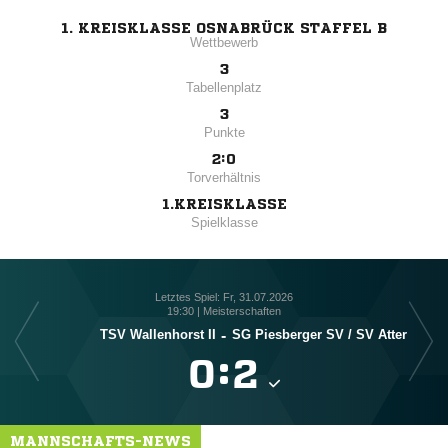
1. KREISKLASSE OSNABRÜCK STAFFEL B
Wettbewerb
3
Tabellenplatz
3
Punkte
2:0
Torverhältnis
1.KREISKLASSE
Spielklasse
Letztes Spiel: Fr, 31.07.2026
19:30 | Meisterschaften
TSV Wallenhorst II
-
SG Piesberger SV /​ SV Atter
SG P

:

MANNSCHAFTS-NEWS