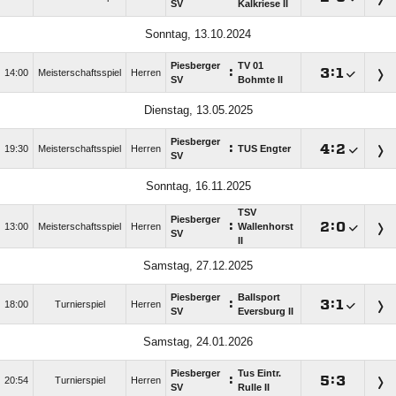
SV
Kalkriese II
Sonntag, 13.10.2024
Piesberger
TV 01
:

:

14:00
Meisterschaftsspiel
Herren
SV
Bohmte II
Dienstag, 13.05.2025
Piesberger
:

:

19:30
Meisterschaftsspiel
Herren
TUS Engter
SV
Sonntag, 16.11.2025
TSV
Piesberger
:

:

13:00
Meisterschaftsspiel
Herren
Wallenhorst
SV
II
Samstag, 27.12.2025
Piesberger
Ballsport
:

:

18:00
Turnierspiel
Herren
SV
Eversburg II
Samstag, 24.01.2026
Piesberger
Tus Eintr.
:

:

20:54
Turnierspiel
Herren
SV
Rulle II