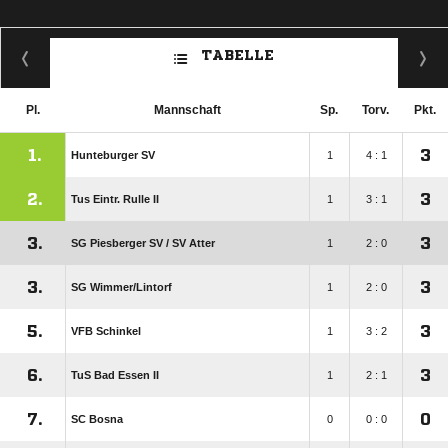
TABELLE
Pl.
Mannschaft
Sp.
Torv.
Pkt.
1.
3
Hunteburger SV
1
4 : 1
2.
3
Tus Eintr. Rulle II
1
3 : 1
3.
3
SG Piesberger SV /​ SV Atter
1
2 : 0
3.
3
SG Wimmer/​Lintorf
1
2 : 0
5.
3
VFB Schinkel
1
3 : 2
6.
3
TuS Bad Essen II
1
2 : 1
7.
0
SC Bosna
0
0 : 0