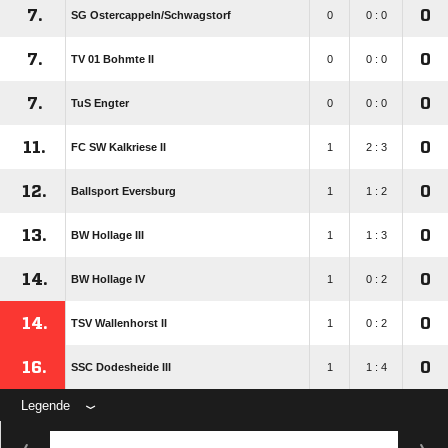
7.
0
SG Ostercappeln/​Schwagstorf
0
0 : 0
7.
0
TV 01 Bohmte II
0
0 : 0
7.
0
TuS Engter
0
0 : 0
11.
0
FC SW Kalkriese II
1
2 : 3
12.
0
Ballsport Eversburg
1
1 : 2
13.
0
BW Hollage III
1
1 : 3
14.
0
BW Hollage IV
1
0 : 2
14.
0
TSV Wallenhorst II
1
0 : 2
16.
0
SSC Dodesheide III
1
1 : 4
Legende