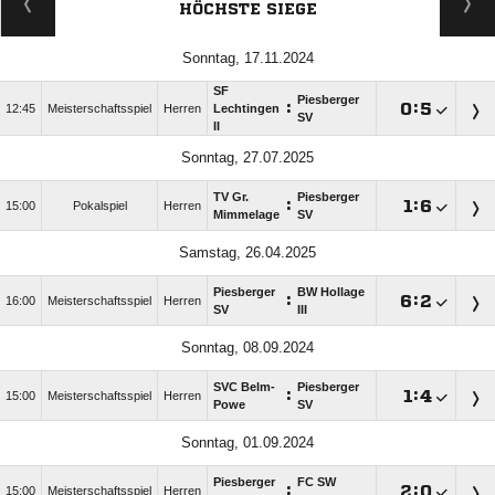
HÖCHSTE SIEGE
Sonntag, 17.11.2024
SF
Piesberger
:

:

12:45
Meisterschaftsspiel
Herren
Lechtingen
SV
II
Sonntag, 27.07.2025
TV Gr.
Piesberger
:

:

15:00
Pokalspiel
Herren
Mimmelage
SV
Samstag, 26.04.2025
Piesberger
BW Hollage
:

:

16:00
Meisterschaftsspiel
Herren
SV
III
Sonntag, 08.09.2024
SVC Belm-
Piesberger
:

:

15:00
Meisterschaftsspiel
Herren
Powe
SV
Sonntag, 01.09.2024
Piesberger
FC SW
:

:

15:00
Meisterschaftsspiel
Herren