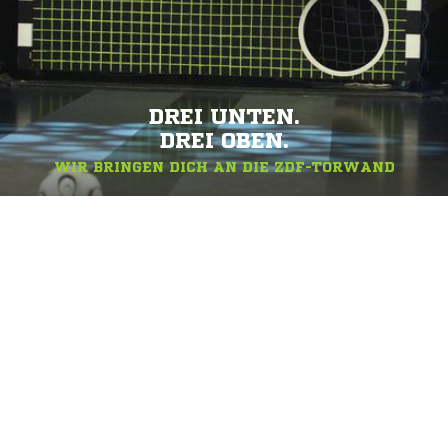
DREI UNTEN.
DREI OBEN.
WIR BRINGEN DICH AN DIE ZDF-TORWAND