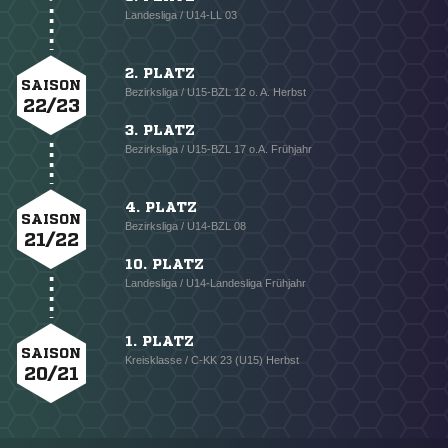
Landesliga / U14-LL 03
2. PLATZ
SAISON
Bezirksliga / U15-BZL 12 o. A. Herbst
22/23
3. PLATZ
Bezirksliga / U15-BZL 17 o.A. Frühjahr
4. PLATZ
SAISON
Bezirksliga / U14-BZL 08
21/22
10. PLATZ
Landesliga / U14-Landesliga Frühjahr
1. PLATZ
SAISON
Kreisklasse / C-KK 23 (U15) Herbst
20/21