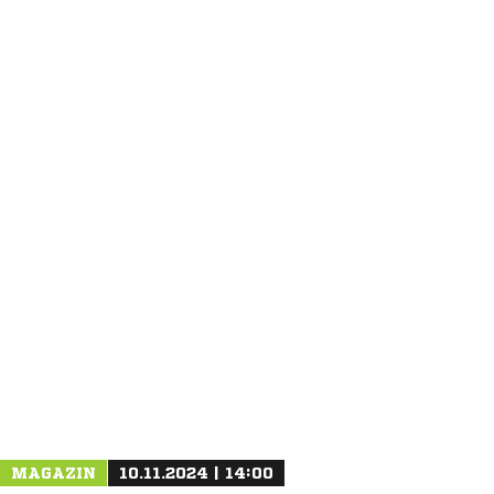
ANZEIGE
NACHRICHT SENDEN
* Pflichtfelder
MAGAZIN
10.11.2024 | 14:00