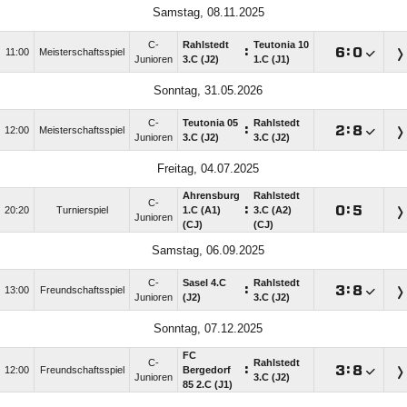
Samstag, 08.11.2025
C-
Rahlstedt
Teutonia 10
:

:

11:00
Meisterschaftsspiel
Junioren
3.C (J2)
1.C (J1)
Sonntag, 31.05.2026
C-
Teutonia 05
Rahlstedt
:

:

12:00
Meisterschaftsspiel
Junioren
3.C (J2)
3.C (J2)
Freitag, 04.07.2025
Ahrensburg
Rahlstedt
C-
:

:

20:20
Turnierspiel
1.C (A1)
3.C (A2)
Junioren
(CJ)
(CJ)
Samstag, 06.09.2025
C-
Sasel 4.C
Rahlstedt
:

:

13:00
Freundschaftsspiel
Junioren
(J2)
3.C (J2)
Sonntag, 07.12.2025
FC
C-
Rahlstedt
:

:

12:00
Freundschaftsspiel
Bergedorf
Junioren
3.C (J2)
85 2.C (J1)