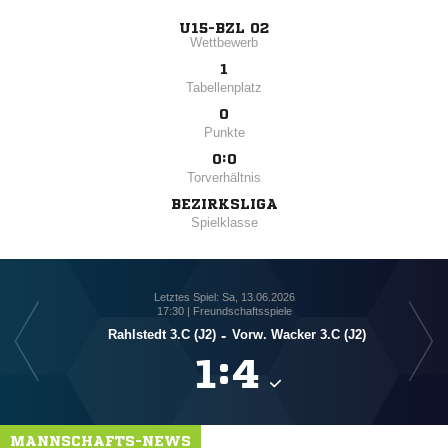
U15-BZL 02
Wettbewerb
1
Tabellenplatz
0
Punkte
0:0
Torverhältnis
BEZIRKSLIGA
Spielklasse
Letztes Spiel: Sa, 13.06.2026
17:30 | Freundschaftsspiele
Rahlstedt 3.C (J2)
-
Vorw. Wacker 3.C (J2)

:

MANNSCHAFTS-NEWS