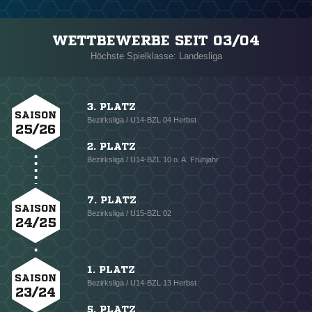
WETTBEWERBE SEIT 03/04
Höchste Spielklasse: Landesliga
3. PLATZ
SAISON
Bezirksliga / U14-BZL 04 Herbst
25/26
2. PLATZ
Bezirksliga / U14-BZL 10 o. A. Frühjahr
7. PLATZ
SAISON
Bezirksliga / U15-BZL 02
24/25
1. PLATZ
SAISON
Bezirksliga / U14-BZL 13 Herbst
23/24
5. PLATZ