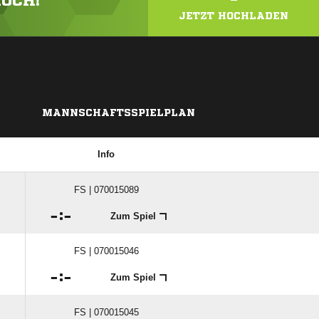
HOCH!
JETZT HOCHLADEN
MANNSCHAFTSSPIELPLAN
Info
FS | 070015089

:

Zum Spiel
FS | 070015046

:

Zum Spiel
FS | 070015045