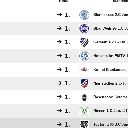
Platz
Mannsch
1.
Blankenese 2.C-Jun.
1.
Blau-Weiß 96 1.C-Ju
1.
Germania 2.C-Jun. 
1.
Holsatia im EMTV 1
1.
Komet Blankenese 1
1.
Nienstedten 2.C-Jun
1.
Rasensport Uetersen
1.
Rissen 1.C-Jun. (J1
1.
Teutonia 05 3.C-Jun