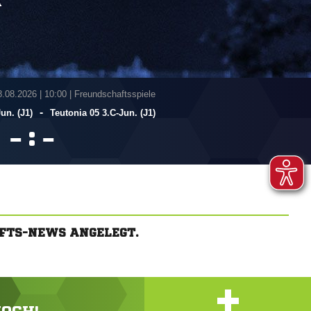
A
8.08.2026
|
10:00 | Freundschaftsspiele
-
un. (J1)
Teutonia 05 3.C-Jun. (J1)
:


AFTS-NEWS ANGELEGT.
+