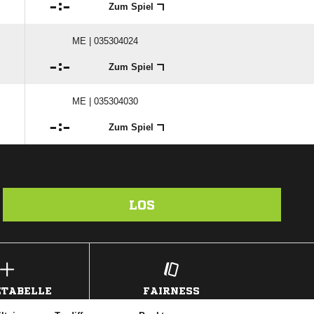

:

Zum Spiel
ME | 035304024

:

Zum Spiel
ME | 035304030

:

Zum Spiel
LOS
TABELLE
FAIRNESS