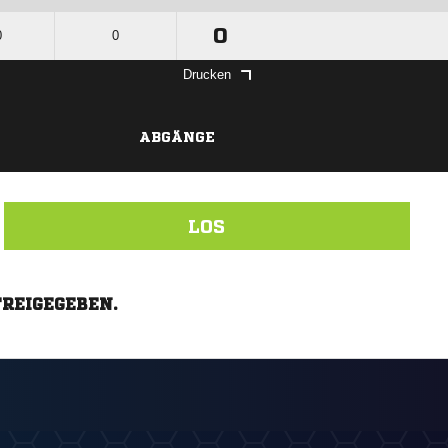
0
0
0
Drucken
ABGÄNGE
LOS
FREIGEGEBEN.