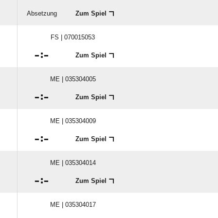
Absetzung
Zum Spiel
FS | 070015053

:

Zum Spiel
ME | 035304005

:

Zum Spiel
ME | 035304009

:

Zum Spiel
ME | 035304014

:

Zum Spiel
ME | 035304017