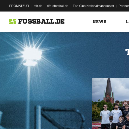
PROMATEUR
|
dfb.de
|
dfb-efootball.de
|
Fan Club Nationalmannschaft
|
Partner
FUSSBALL.DE
NEWS
L