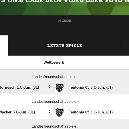
'S UNS! LADE DEIN VIDEO ODER FOTO 
ANZEIGE
LETZTE SPIELE
Wettbewerb
Landesfreundschaftsspiele
:
Tornesch 1.C-Jun. (J1)
Teutonia 05 3.C-Jun. (J1)
Landesfreundschaftsspiele
:
Wacker 3.C-Jun. (J1)
Teutonia 05 3.C-Jun. (J1)
Landesfreundschaftsspiele