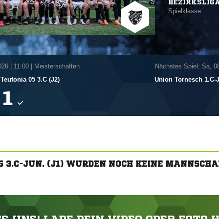
BEZIRKSLIG
Spielklasse
026
|
11:00 | Meisterschaften
Nächstes Spiel: Sa, 0
Teutonia 05 3.C (J2)
Union Tornesch 1.C-J

5 3.C-JUN. (J1) WURDEN NOCH KEINE MANNSCH