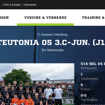
|
FAQ & Kontakt
|
Newsletter
Link
IGEN
VEREINE & VERBÄNDE
TRAINING &
C-Junioren
|
Hamburg
TEUTONIA 05 3.C-JUN. (J1
Zur Vereinsseite
U14-BZL 04
Wettbewerb
1
Tabellenplatz
0
Punkte
0:0
Torverhältnis