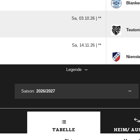
Blanke
Sa, 03.10.26 |
**
Teutoni
Sa, 14.11.26 |
**
Nienste
Legende
Saison:
2026/2027
TABELLE
HEIM/ A