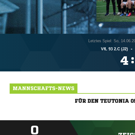
Letztes Spiel: So, 14.06.2
-
VfL 93 2.C (J2)
:

MANNSCHAFTS-NEWS
FÜR DEN TEUTONIA 0
0