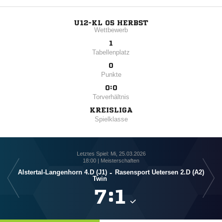
U12-KL 05 HERBST
Wettbewerb
1
Tabellenplatz
0
Punkte
0:0
Torverhältnis
KREISLIGA
Spielklasse
Letztes Spiel: Mi, 25.03.2026
18:00 | Meisterschaften
Alstertal-Langenhorn 4.D (J1)
-
Rasensport Uetersen 2.D (A2)
Twin

:
