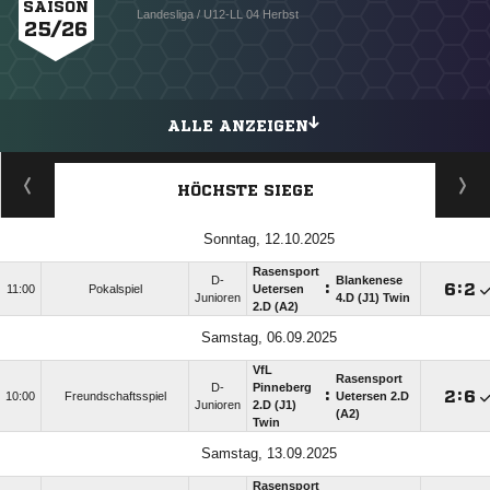
SAISON
Landesliga / U12-LL 04 Herbst
25/26
ALLE ANZEIGEN
HÖCHSTE SIEGE
Sonntag, 12.10.2025
Rasensport
D-
Blankenese
:

:

11:00
Pokalspiel
Uetersen
Junioren
4.D (J1) Twin
2.D (A2)
Samstag, 06.09.2025
VfL
Rasensport
D-
Pinneberg
:

:

10:00
Freundschaftsspiel
Uetersen 2.D
Junioren
2.D (J1)
(A2)
Twin
Samstag, 13.09.2025
Rasensport