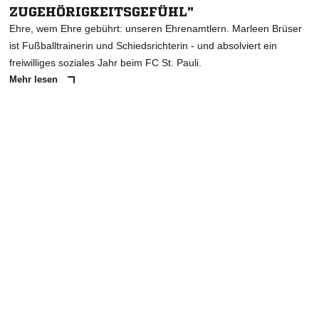
ZUGEHÖRIGKEITSGEFÜHL"
Ehre, wem Ehre gebührt: unseren Ehrenamtlern. Marleen Brüser
ist Fußballtrainerin und Schiedsrichterin - und absolviert ein
freiwilliges soziales Jahr beim FC St. Pauli.
Mehr lesen
ANZEIGE
NACHRICHT SENDEN
* Pflichtfelder