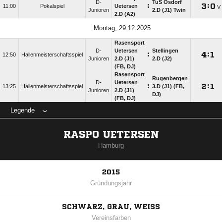
D-
TuS Osdorf
:

:

11:00
Pokalspiel
Uetersen
Junioren
2.D (J1) Twin
2.D (A2)
Montag, 29.12.2025
Rasensport
D-
Uetersen
Stellingen
:

:

12:50
Hallenmeisterschaftsspiel
Junioren
2.D (J1)
2.D (J2)
(FB, DJ)
Rasensport
Rugenbergen
D-
Uetersen
:

:

13:25
Hallenmeisterschaftsspiel
3.D (J1) (FB,
Junioren
2.D (J1)
DJ)
(FB, DJ)
Legende
RASPO UETERSEN
Hamburg
2015
Gründungsjahr
SCHWARZ, GRAU, WEISS
Vereinsfarben