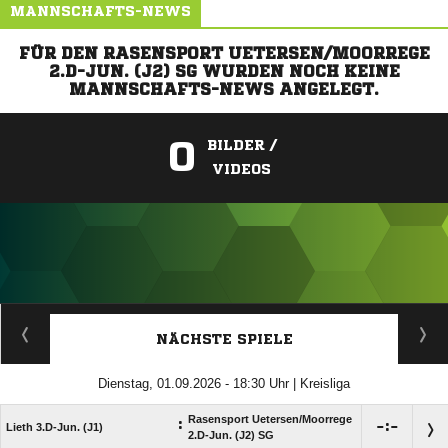
MANNSCHAFTS-NEWS
FÜR DEN RASENSPORT UETERSEN/MOORREGE
2.D-JUN. (J2) SG WURDEN NOCH KEINE
MANNSCHAFTS-NEWS ANGELEGT.
0
BILDER /
VIDEOS
ANZEIGE
NÄCHSTE SPIELE
Dienstag, 01.09.2026 - 18:30 Uhr | Kreisliga
Rasensport Uetersen/​Moorrege
:

:

Lieth 3.D-Jun. (J1)
2.D-Jun. (J2) SG