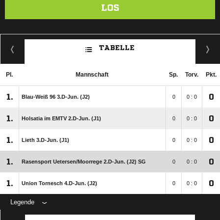
LOS
TABELLE
Pl.
Mannschaft
Sp.
Torv.
Pkt.
1.
0
Blau-Weiß 96 3.D-Jun. (J2)
0
0 : 0
1.
0
Holsatia im EMTV 2.D-Jun. (J1)
0
0 : 0
1.
0
Lieth 3.D-Jun. (J1)
0
0 : 0
1.
0
Rasensport Uetersen/​Moorrege 2.D-Jun. (J2) SG
0
0 : 0
1.
0
Union Tornesch 4.D-Jun. (J2)
0
0 : 0
Legende