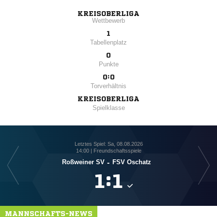
KREISOBERLIGA
Wettbewerb
1
Tabellenplatz
0
Punkte
0:0
Torverhältnis
KREISOBERLIGA
Spielklasse
Letztes Spiel: Sa, 08.08.2026
14:00 | Freundschaftsspiele
Roßweiner SV
-
FSV Oschatz

:

MANNSCHAFTS-NEWS