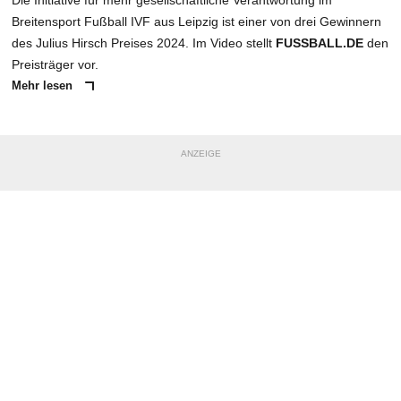
Die Initiative für mehr gesellschaftliche Verantwortung im
Breitensport Fußball IVF aus Leipzig ist einer von drei Gewinnern
des Julius Hirsch Preises 2024. Im Video stellt
FUSSBALL.DE
den
Preisträger vor.
Mehr lesen
ANZEIGE
NACHRICHT SENDEN
* Pflichtfelder