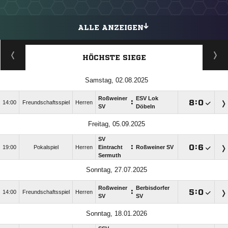
ALLE ANZEIGEN
HÖCHSTE SIEGE
Samstag, 02.08.2025
Roßweiner
ESV Lok
:

:

14:00
Freundschaftsspiel
Herren
SV
Döbeln
Freitag, 05.09.2025
SV
:

:

19:00
Pokalspiel
Herren
Eintracht
Roßweiner SV
Sermuth
Sonntag, 27.07.2025
Roßweiner
Berbisdorfer
:

:

14:00
Freundschaftsspiel
Herren
SV
SV
Sonntag, 18.01.2026