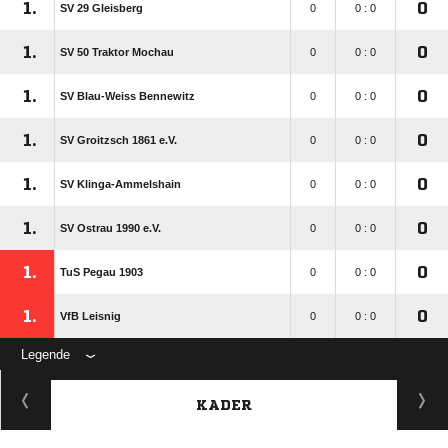
1.
0
SV 29 Gleisberg
0
0 : 0
1.
0
SV 50 Traktor Mochau
0
0 : 0
1.
0
SV Blau-Weiss Bennewitz
0
0 : 0
1.
0
SV Groitzsch 1861 e.V.
0
0 : 0
1.
0
SV Klinga-Ammelshain
0
0 : 0
1.
0
SV Ostrau 1990 e.V.
0
0 : 0
1.
0
TuS Pegau 1903
0
0 : 0
1.
0
VfB Leisnig
0
0 : 0
Legende
KADER