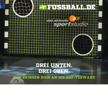
DREI UNTEN.
DREI OBEN.
WIR BRINGEN DICH AN DIE ZDF-TORWAND