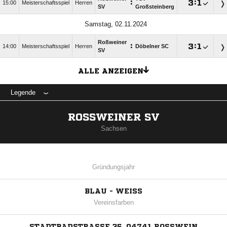
:

:

15:00
Meisterschaftsspiel
Herren
SV
Großsteinberg
Samstag, 02.11.2024
Roßweiner
:

:

14:00
Meisterschaftsspiel
Herren
Döbelner SC
SV
ALLE ANZEIGEN
Legende
ROSSWEINER SV
Sachsen
Gründungsjahr
BLAU - WEISS
Vereinsfarben
STADTBADSTRASSE 35, 04741 ROSSWEIN