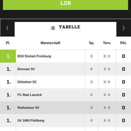
LOS
TABELLE
Pl.
Mannschaft
Sp.
Torv.
Pkt.
1.
0
BSV Einheit Frohburg
0
0 : 0
1.
0
Bornaer SV
0
0 : 0
1.
0
Döbelner SC
0
0 : 0
1.
0
FC Bad Lausick
0
0 : 0
1.
0
Roßweiner SV
0
0 : 0
1.
0
SV 1900 Flößberg
0
0 : 0