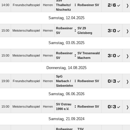
SSV
:

:

14:00
Freundschaftsspiel
Herren
Thallwitz/​
Roßweiner SV
Nischwitz
Samstag, 12.04.2025
Roßweiner
SV 29
:

:

15:00
Meisterschaftsspiel
Herren
SV
Gleisberg
Samstag, 03.05.2025
Roßweiner
SV Tresenwald
:

:

15:00
Meisterschaftsspiel
Herren
SV
Machern
Donnerstag, 14.08.2025
SpG
:

:

19:00
Freundschaftsspiel
Herren
Marbach /​
Roßweiner SV
Siebenlehn
Samstag, 06.06.2026
SV Ostrau
:

:

15:00
Meisterschaftsspiel
Herren
Roßweiner SV
1990 e.V.
Samstag, 21.09.2024
Roßweiner
TSV