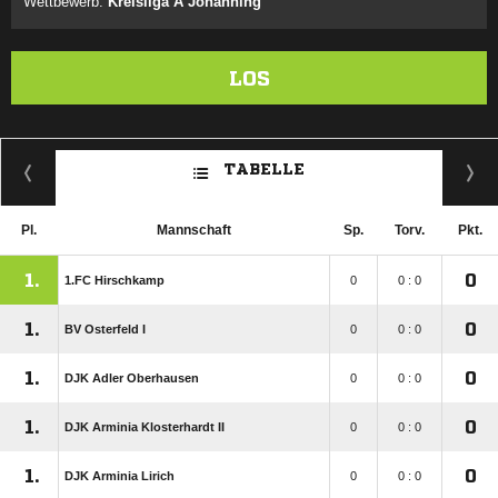
Wettbewerb:
Kreisliga A Johanning
LOS
TABELLE
Pl.
Mannschaft
Sp.
Torv.
Pkt.
1.
0
1.FC Hirschkamp
0
0 : 0
1.
0
BV Osterfeld I
0
0 : 0
1.
0
DJK Adler Oberhausen
0
0 : 0
1.
0
DJK Arminia Klosterhardt II
0
0 : 0
1.
0
DJK Arminia Lirich
0
0 : 0