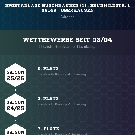
SPORTANLAGE BUSCHHAUSEN (1) , BRUNHILDSTR. 1
46149 OBERHAUSEN
Adresse
WETTBEWERBE SEIT 03/04
Höchste Spielklasse: Bezirksliga
2. PLATZ
SAISON
Kreisliga A / Kreisliga A Johanning
25/26
2. PLATZ
SAISON
Kreisliga A / Kreisliga A Johanning
24/25
7. PLATZ
SAISON
Kreisliga A / Kreisliga A Siegemund