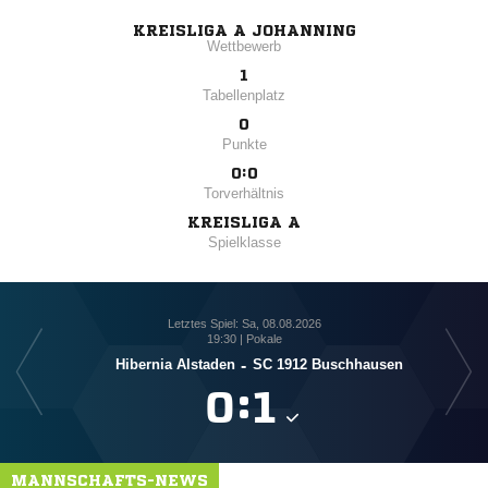
KREISLIGA A JOHANNING
Wettbewerb
1
Tabellenplatz
0
Punkte
0:0
Torverhältnis
KREISLIGA A
Spielklasse
Letztes Spiel: Sa, 08.08.2026
19:30 | Pokale
Hibernia Alstaden
-
SC 1912 Buschhausen

:

MANNSCHAFTS-NEWS