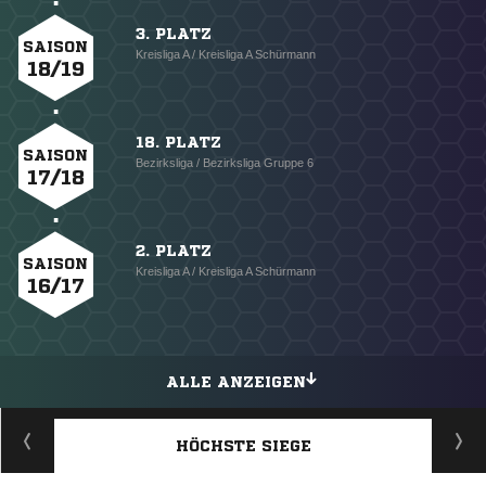
3. PLATZ
SAISON
Kreisliga A / Kreisliga A Schürmann
18/19
18. PLATZ
SAISON
Bezirksliga / Bezirksliga Gruppe 6
17/18
2. PLATZ
SAISON
Kreisliga A / Kreisliga A Schürmann
16/17
ALLE ANZEIGEN
HÖCHSTE SIEGE