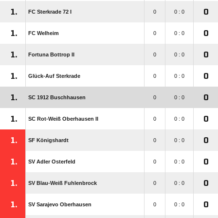
1.
0
FC Sterkrade 72 I
0
0 : 0
1.
0
FC Welheim
0
0 : 0
1.
0
Fortuna Bottrop II
0
0 : 0
1.
0
Glück-Auf Sterkrade
0
0 : 0
1.
0
SC 1912 Buschhausen
0
0 : 0
1.
0
SC Rot-Weiß Oberhausen II
0
0 : 0
1.
0
SF Königshardt
0
0 : 0
1.
0
SV Adler Osterfeld
0
0 : 0
1.
0
SV Blau-Weiß Fuhlenbrock
0
0 : 0
1.
0
SV Sarajevo Oberhausen
0
0 : 0