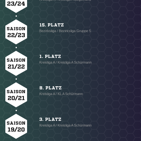
23/24
15. PLATZ
SAISON
Bezirksliga / Bezirksliga Gruppe 5
22/23
1. PLATZ
SAISON
Kreisliga A / Kreisliga A Schürmann
21/22
8. PLATZ
SAISON
Kreisliga A / KL A Schürmann
20/21
3. PLATZ
SAISON
Kreisliga A / Kreisliga A Schürmann
19/20