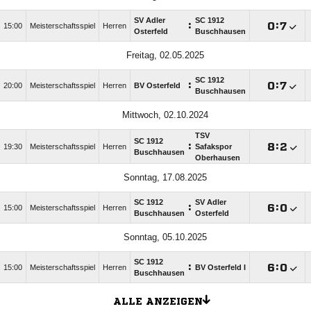
SV Adler
SC 1912
:

:

15:00
Meisterschaftsspiel
Herren
Osterfeld
Buschhausen
Freitag, 02.05.2025
SC 1912
:

:

20:00
Meisterschaftsspiel
Herren
BV Osterfeld
Buschhausen
Mittwoch, 02.10.2024
TSV
SC 1912
:

:

19:30
Meisterschaftsspiel
Herren
Safakspor
Buschhausen
Oberhausen
Sonntag, 17.08.2025
SC 1912
SV Adler
:

:

15:00
Meisterschaftsspiel
Herren
Buschhausen
Osterfeld
Sonntag, 05.10.2025
SC 1912
:

:

15:00
Meisterschaftsspiel
Herren
BV Osterfeld I
Buschhausen
ALLE ANZEIGEN