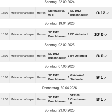
Sonntag, 22.09.2024
Sterkrade 06/​
SC 1912
:

:

13:00
Meisterschaftsspiel
Herren
07 II
Buschhausen
Sonntag, 19.04.2026
SC 1912
:

:

15:00
Meisterschaftsspiel
Herren
FC Welheim II
Buschhausen
Sonntag, 02.02.2025
SC 1912
:

:

15:00
Meisterschaftsspiel
Herren
BV Osterfeld
Buschhausen
Sonntag, 07.06.2026
SC 1912
Glück-Auf
:

:

15:00
Meisterschaftsspiel
Herren
Buschhausen
Sterkrade
Donnerstag, 30.04.2026
VFR 08
SC 1912
:

:

19:30
Meisterschaftsspiel
Herren
Oberhausen
Buschhausen
II
Sonntag, 23.03.2025