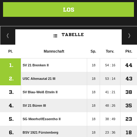
LOS
TABELLE
Pl.
Mannschaft
Sp.
Torv.
Pkt.
1.
44
SV 21 Brenken II
18
54 : 16
2.
43
USC Altenautal 21 III
18
53 : 14
3.
38
SV Blau-Weiß Etteln II
18
41 : 21
4.
35
SV 21 Büren III
18
48 : 26
5.
23
SG Meerhof/​Essentho II
18
38 : 49
6.
18
BSV 1921 Fürstenberg
18
23 : 36