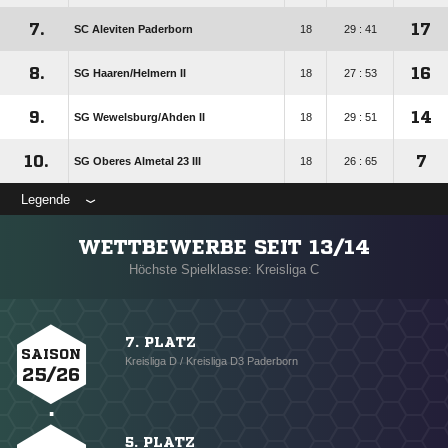
7.
17
SC Aleviten Paderborn
18
29 : 41
8.
16
SG Haaren/​Helmern II
18
27 : 53
9.
14
SG Wewelsburg/​Ahden II
18
29 : 51
10.
7
SG Oberes Almetal 23 III
18
26 : 65
Legende
WETTBEWERBE SEIT 13/14
Höchste Spielklasse: Kreisliga C
7. PLATZ
SAISON
Kreisliga D / Kreisliga D3 Paderborn
25/26
5. PLATZ