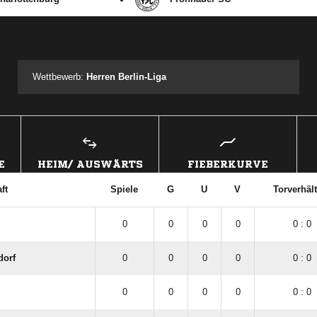
ANZEIGE
Wettbewerb:
Herren Berlin-Liga
E
HEIM/ AUSWÄRTS
FIEBERKURVE
ft
Spiele
G
U
V
Torverhäl
0
0
0
0
0 : 0
dorf
0
0
0
0
0 : 0
0
0
0
0
0 : 0