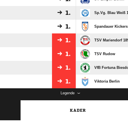
1.
Sp.Vg. Blau Weiß 1
1.
Spandauer Kickers
1.
TSV Mariendorf 18
1.
TSV Rudow
1.
VfB Fortuna Biesdo
1.
Viktoria Berlin
Legende
KADER