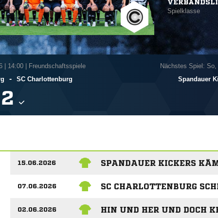
VERBANDSL
Spielklasse
6
|
14:00 | Freundschaftsspiele
Nächstes Spiel: So,
-
rg
SC Charlottenburg
Spandauer K

SPANDAUER KICKERS KÄM
15.06.2026
SC CHARLOTTENBURG SC
07.06.2026
HIN UND HER UND DOCH K
02.06.2026