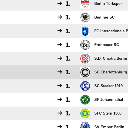
1.
Berlin Türkspor
1.
Berliner SC
1.
FC Internationale B
1.
Frohnauer SC
1.
S.D. Croatia Berlin
1.
SC Charlottenburg
1.
SC Staaken1919
1.
SF Johannisthal
1.
SFC Stern 1900
1.
SV Empor Berlin