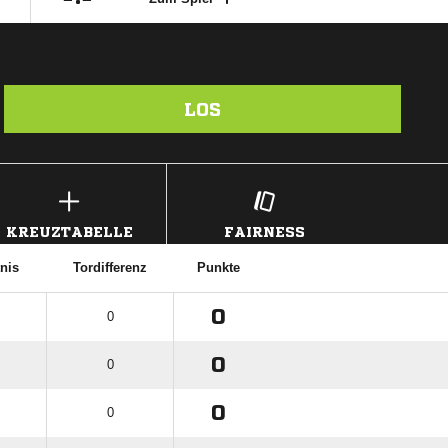
LOS
KREUZTABELLE
FAIRNESS
tnis
Tordifferenz
Punkte
0
0
0
0
0
0