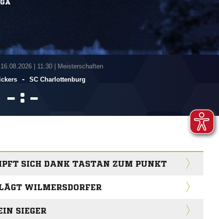
IGA
 16.08.2026
|
11:30 | Meisterschaften
-
ickers
SC Charlottenburg
:


PFT SICH DANK TASTAN ZUM PUNKT
HLÄGT WILMERSDORFER
EIN SIEGER