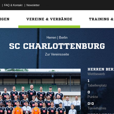
|
FAQ & Kontakt
|
Newsletter
Link
IGEN
VEREINE & VERBÄNDE
TRAINING &
Herren
|
Berlin
SC CHARLOTTENBURG
Zur Vereinsseite
HERREN BER
Wettbewerb
1
Tabellenplatz
0
Punkte
0:0
Torverhältnis