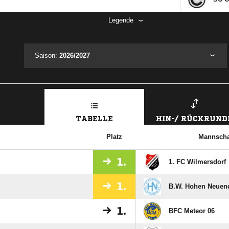
Legende
Saison:
2026/2027
TABELLE
HIN-/ RÜCKRUND
Platz
Mannscha
1.
1. FC Wilmersdorf
1.
B.W. Hohen Neuen
1.
BFC Meteor 06