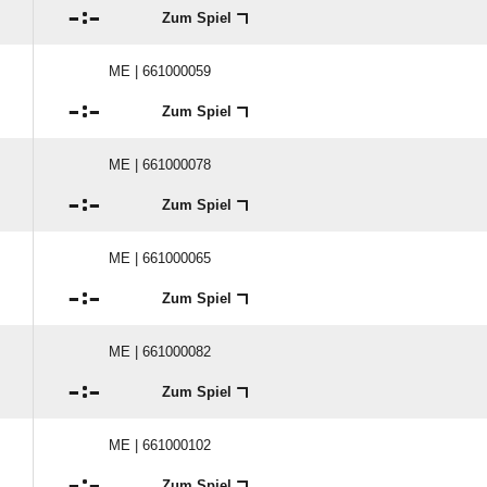

:

Zum Spiel
ME | 661000059

:

Zum Spiel
ME | 661000078

:

Zum Spiel
ME | 661000065

:

Zum Spiel
ME | 661000082

:

Zum Spiel
ME | 661000102

:

Zum Spiel