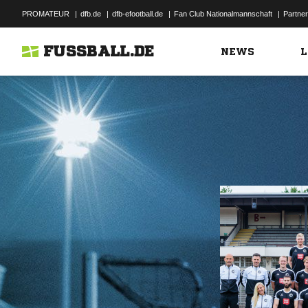
PROMATEUR
|
dfb.de
|
dfb-efootball.de
|
Fan Club Nationalmannschaft
|
Partner
FUSSBALL.DE
NEWS
L