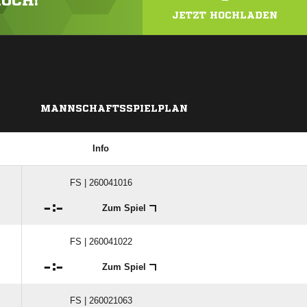
HOCH!
JETZT HOCHLADEN
MANNSCHAFTSSPIELPLAN
Info
FS | 260041016

:

Zum Spiel
FS | 260041022

:

Zum Spiel
FS | 260021063