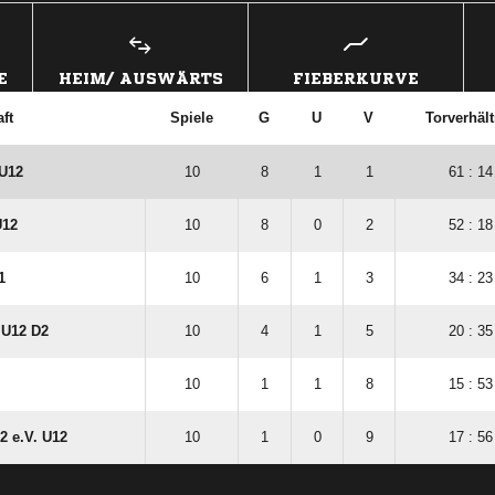
E
HEIM/ AUSWÄRTS
FIEBERKURVE
ft
Spiele
G
U
V
Torverhält
U12
10
8
1
1
61 : 14
U12
10
8
0
2
52 : 18
1
10
6
1
3
34 : 23
 U12 D2
10
4
1
5
20 : 35
10
1
1
8
15 : 53
2 e.V. U12
10
1
0
9
17 : 56