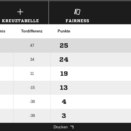
KREUZTABELLE
FAIRNESS
nis
Tordifferenz
Punkte
25
47
24
34
19
11
13
-15
4
-38
3
-39
Drucken