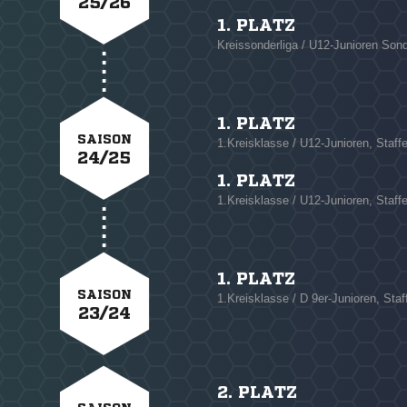
25/26
1. PLATZ
Kreissonderliga / U12-Junioren Son
1. PLATZ
SAISON
1.Kreisklasse / U12-Junioren, Staffe
24/25
1. PLATZ
1.Kreisklasse / U12-Junioren, Staffe
1. PLATZ
SAISON
1.Kreisklasse / D 9er-Junioren, Staf
23/24
2. PLATZ