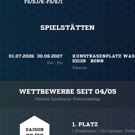
FS/DJ/K-FS/K/1
SPIELSTÄTTEN
01.07.2026 ​ 30.06.2027
KUNSTRASENPLATZ WASS
53129 BONN
Von - Bis
Adresse
WETTBEWERBE SEIT 04/05
Höchste Spielklasse: Kreissonderliga
1. PLATZ
SAISON
1.Kreisklasse / U12-Junioren, Staffe