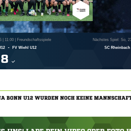
6
|
11:00 | Freundschaftsspiele
Nächstes Spiel: So, 2
-
U12
FV Wiehl U12
SC Rheinbach

NA BONN U12 WURDEN NOCH KEINE MANNSCHAF