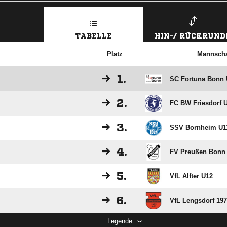
TABELLE
HIN-/ RÜCKRUND
Platz
Mannscha
1.
SC Fortuna Bonn 
2.
FC BW Friesdorf 
3.
SSV Bornheim U1
4.
FV Preußen Bonn
5.
VfL Alfter U12
6.
VfL Lengsdorf 197
Legende