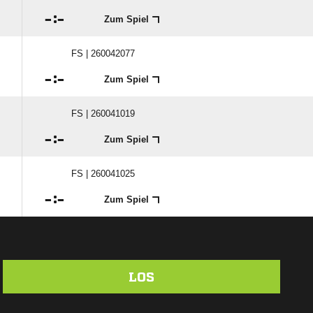

:

Zum Spiel
FS | 260042077

:

Zum Spiel
FS | 260041019

:

Zum Spiel
FS | 260041025

:

Zum Spiel
LOS