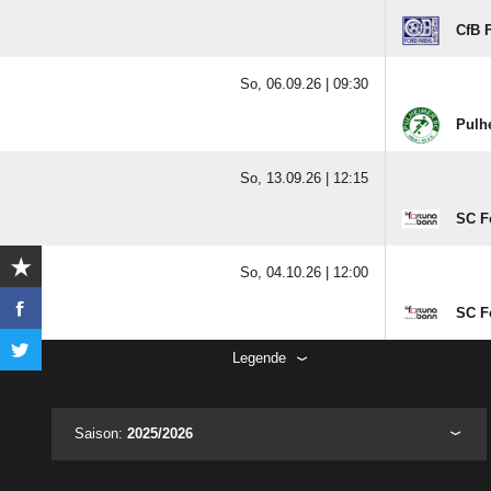
CfB F
So, 06.09.26 |
09:30
Pulh
So, 13.09.26 |
12:15
SC F
So, 04.10.26 |
12:00
SC F
Legende
Saison:
2025/2026