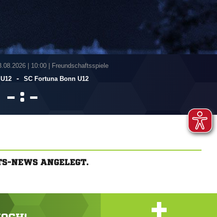
3.08.2026
|
10:00 | Freundschaftsspiele
-
 U12
SC Fortuna Bonn U12
:


TS-NEWS ANGELEGT.
+