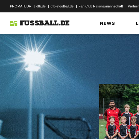
PROMATEUR
|
dfb.de
|
dfb-efootball.de
|
Fan Club Nationalmannschaft
|
Partner
FUSSBALL.DE
NEWS
L