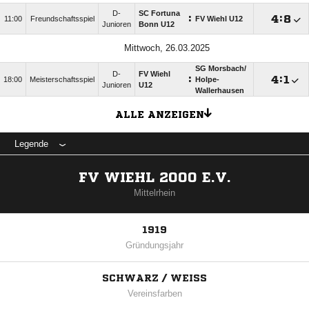
D-
SC Fortuna
:

:

11:00
Freundschaftsspiel
FV Wiehl U12
Junioren
Bonn U12
Mittwoch, 26.03.2025
SG Morsbach/​
D-
FV Wiehl
:

:

18:00
Meisterschaftsspiel
Holpe-
Junioren
U12
Wallerhausen
ALLE ANZEIGEN
Legende
FV WIEHL 2000 E.V.
Mittelrhein
1919
Gründungsjahr
SCHWARZ / WEISS
Vereinsfarben