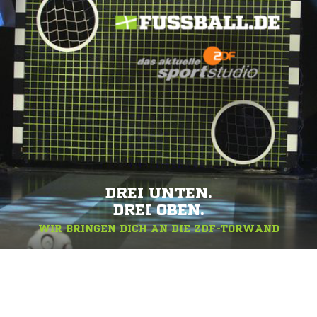
DREI UNTEN.
DREI OBEN.
WIR BRINGEN DICH AN DIE ZDF-TORWAND