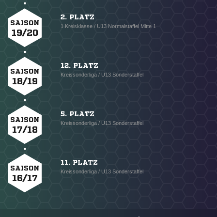
2. PLATZ
SAISON
1.Kreisklasse / U13 Normalstaffel Mitte 1
19/20
12. PLATZ
SAISON
Kreissonderliga / U13 Sonderstaffel
18/19
5. PLATZ
SAISON
Kreissonderliga / U13 Sonderstaffel
17/18
11. PLATZ
SAISON
Kreissonderliga / U13 Sonderstaffel
16/17