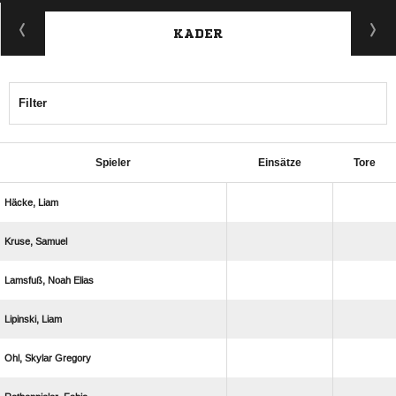
KADER
Filter
Spieler
Einsätze
Tore
 
 
  
 
  