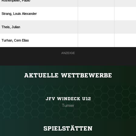
 
  
 
  
ANZEIGE
AKTUELLE WETTBEWERBE
JFV WINDECK U12
Turnier
SPIELSTÄTTEN