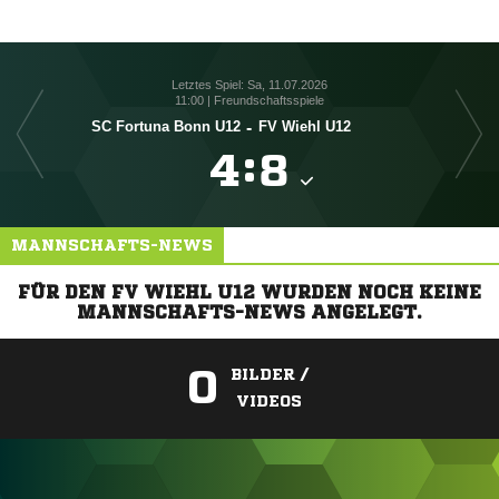
Letztes Spiel: Sa, 11.07.2026
11:00 | Freundschaftsspiele
SC Fortuna Bonn U12
-
FV Wiehl U12

:

MANNSCHAFTS-NEWS
FÜR DEN FV WIEHL U12 WURDEN NOCH KEINE
MANNSCHAFTS-NEWS ANGELEGT.
0
BILDER /
VIDEOS