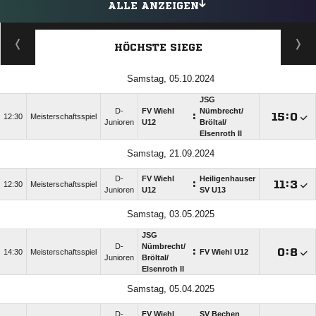
ALLE ANZEIGEN
HÖCHSTE SIEGE
Samstag, 05.10.2024
JSG
D-
FV Wiehl
Nümbrecht/​
:

:

12:30
Meisterschaftsspiel
Junioren
U12
Bröltal/​
Elsenroth II
Samstag, 21.09.2024
D-
FV Wiehl
Heiligenhauser
:

:

12:30
Meisterschaftsspiel
Junioren
U12
SV U13
Samstag, 03.05.2025
JSG
D-
Nümbrecht/​
:

:

14:30
Meisterschaftsspiel
FV Wiehl U12
Junioren
Bröltal/​
Elsenroth II
Samstag, 05.04.2025
D-
FV Wiehl
SV Bechen