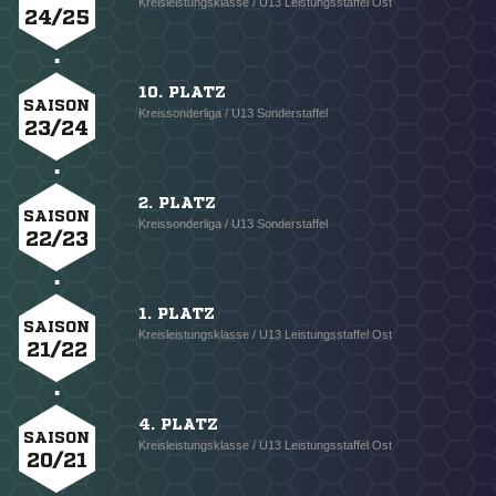
Kreisleistungsklasse / U13 Leistungsstaffel Ost
24/25
10. PLATZ
SAISON
Kreissonderliga / U13 Sonderstaffel
23/24
2. PLATZ
SAISON
Kreissonderliga / U13 Sonderstaffel
22/23
1. PLATZ
SAISON
Kreisleistungsklasse / U13 Leistungsstaffel Ost
21/22
4. PLATZ
SAISON
Kreisleistungsklasse / U13 Leistungsstaffel Ost
20/21