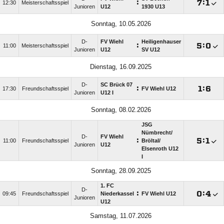
:

:

12:30
Meisterschaftsspiel
Junioren
U12
1930 U13
Sonntag, 10.05.2026
D-
FV Wiehl
Heiligenhauser
:

:

11:00
Meisterschaftsspiel
Junioren
U12
SV U12
Dienstag, 16.09.2025
D-
SC Brück 07
:

:

17:30
Freundschaftsspiel
FV Wiehl U12
Junioren
U12 I
Sonntag, 08.02.2026
JSG
Nümbrecht/​
D-
FV Wiehl
:

:

11:00
Freundschaftsspiel
Bröltal/​
Junioren
U12
Elsenroth U12
I
Sonntag, 28.09.2025
1. FC
D-
:

:

09:45
Freundschaftsspiel
Niederkassel
FV Wiehl U12
Junioren
U12
Samstag, 11.07.2026