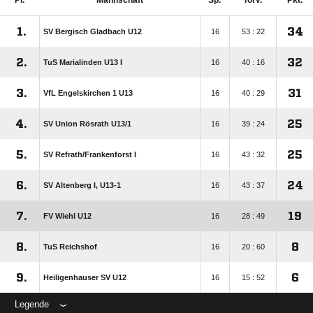
Pl.
Mannschaft
Sp.
Torv.
Pkt.
1.
34
SV Bergisch Gladbach U12
16
53 : 22
2.
32
TuS Marialinden U13 I
16
40 : 16
3.
31
VfL Engelskirchen 1 U13
16
40 : 29
4.
25
SV Union Rösrath U13/​1
16
39 : 24
5.
25
SV Refrath/​Frankenforst I
16
43 : 32
6.
24
SV Altenberg I, U13-1
16
43 : 37
7.
19
FV Wiehl U12
16
28 : 49
8.
8
TuS Reichshof
16
20 : 60
9.
6
Heiligenhauser SV U12
16
15 : 52
Legende