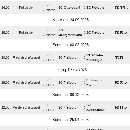
C-
:

:

14:00
Pokalspiel
SG Ottersdorf
SC Freiburg
Junioren
Mittwoch, 24.09.2025
C-
SG
:

:

18:30
Pokalspiel
SC Freiburg
Junioren
Markgräflerland
Samstag, 08.02.2025
C-
PTSV Jahn
:

:

10:00
Freundschaftsspiel
SC Freiburg
Junioren
Freiburg 2
Freitag, 03.07.2026
C-
Freiburger
:

:

18:00
Freundschaftsspiel
SC Freiburg
Junioren
FC
Samstag, 06.12.2025
C-
SV
:

:

12:00
Meisterschaftsspiel
SC Freiburg
Junioren
Sandhausen
Samstag, 25.04.2026