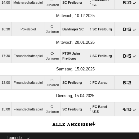
C-
Karlsruher
:

:

14:00
Meisterschaftsspiel
SC Freiburg
Junioren
SC
Mittwoch, 10.12.2025
C-
:

:

18:30
Pokalspiel
Bahlinger SC
SC Freiburg
Junioren
Mittwoch, 28.01.2026
C-
PTSV Jahn
:

:

17:30
Freundschaftsspiel
SC Freiburg
Junioren
Freiburg
Samstag, 15.02.2025
C-
:

:

13:00
Freundschaftsspiel
SC Freiburg
FC Aarau
Junioren
Dienstag, 15.04.2025
C-
FC Basel
:

:

15:00
Freundschaftsspiel
SC Freiburg
Junioren
U15
ALLE ANZEIGEN
Legende