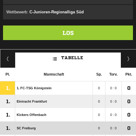
Wettbewerb:
C-Junioren-Regionalliga Süd
LOS
TABELLE
Pl.
Mannschaft
Sp.
Torv.
Pkt.
1.
0
1. FC-TSG Königstein
0
0 : 0
1.
0
Eintracht Frankfurt
0
0 : 0
1.
0
Kickers Offenbach
0
0 : 0
1.
0
SC Freiburg
0
0 : 0