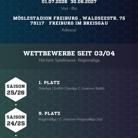
01.07.2026 ​ 30.06.2027
Von - Bis
MÖSLESTADION FREIBURG , WALDSEESTR. 75
79117 FREIBURG IM BREISGAU
Adresse
WETTBEWERBE SEIT 03/04
Höchste Spielklasse: Regionalliga
1. PLATZ
SAISON
Oberliga / EnBW-Oberliga C-Junioren BaWü
25/26
9. PLATZ
SAISON
Regionalliga / C-Junioren-Regionallliga Süd
24/25