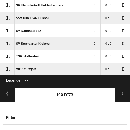
1.
0
SG Barockstadt Fulda-Lehnerz
0
0 : 0
1.
0
SSV Ulm 1846 Fußball
0
0 : 0
1.
0
SV Darmstadt 98
0
0 : 0
1.
0
SV Stuttgarter Kickers
0
0 : 0
1.
0
TSG Hoffenheim
0
0 : 0
1.
0
VfB Stuttgart
0
0 : 0
Legende
KADER
Filter