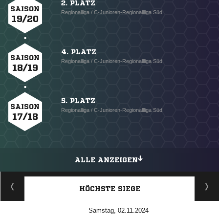
2. PLATZ
SAISON
Regionalliga / C-Junioren-Regionallliga Süd
19/20
4. PLATZ
SAISON
Regionalliga / C-Junioren-Regionallliga Süd
18/19
5. PLATZ
SAISON
Regionalliga / C-Junioren-Regionallliga Süd
17/18
ALLE ANZEIGEN
HÖCHSTE SIEGE
Samstag, 02.11.2024