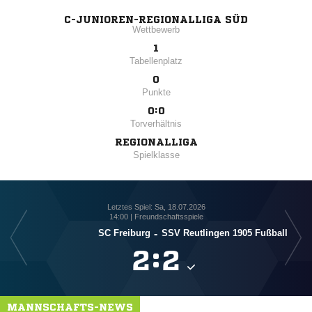
C-JUNIOREN-REGIONALLIGA SÜD
Wettbewerb
1
Tabellenplatz
0
Punkte
0:0
Torverhältnis
REGIONALLIGA
Spielklasse
Letztes Spiel: Sa, 18.07.2026
14:00 | Freundschaftsspiele
SC Freiburg
-
SSV Reutlingen 1905 Fußball

:

MANNSCHAFTS-NEWS