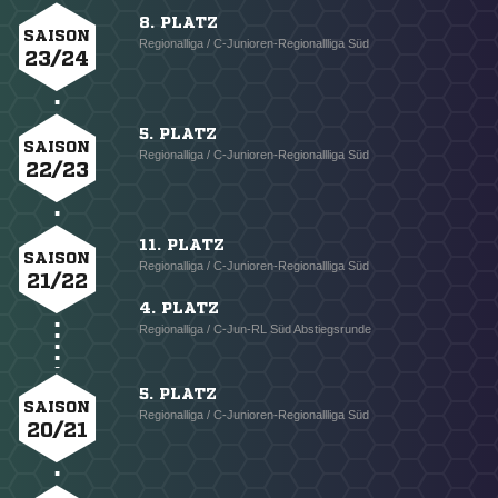
8. PLATZ
SAISON
Regionalliga / C-Junioren-Regionallliga Süd
23/24
5. PLATZ
SAISON
Regionalliga / C-Junioren-Regionallliga Süd
22/23
11. PLATZ
SAISON
Regionalliga / C-Junioren-Regionallliga Süd
21/22
4. PLATZ
Regionalliga / C-Jun-RL Süd Abstiegsrunde
5. PLATZ
SAISON
Regionalliga / C-Junioren-Regionallliga Süd
20/21