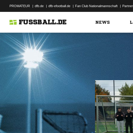
PROMATEUR
|
dfb.de
|
dfb-efootball.de
|
Fan Club Nationalmannschaft
|
Partner
FUSSBALL.DE
NEWS
L