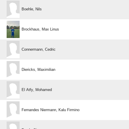
 
  
 
 
  
   