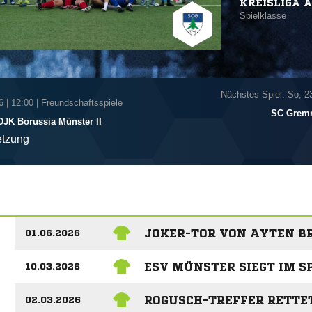
KREISLIGA A
Spielklasse
Nächstes Spiel: So, 2
6
|
12:00 | Freundschaftsspiele
SC Grem
DJK Borussia Münster II
tzung
JOKER-TOR VON AYTEN BR
01.06.2026
ESV MÜNSTER SIEGT IM S
10.03.2026
ROGUSCH-TREFFER RETTE
02.03.2026