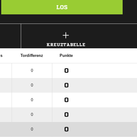
LOS
KREUZTABELLE
is
Tordifferenz
Punkte
0
0
0
0
0
0
0
0
0
0