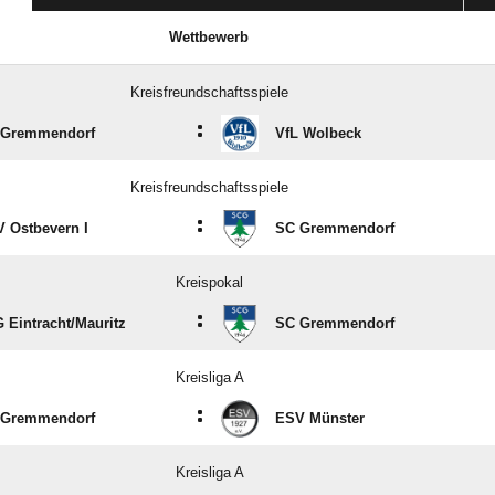
Wettbewerb
Kreisfreundschaftsspiele
:
 Gremmendorf
VfL Wolbeck
Kreisfreundschaftsspiele
:
 Ostbevern I
SC Gremmendorf
Kreispokal
:
 Eintracht/​Mauritz
SC Gremmendorf
Kreisliga A
:
 Gremmendorf
ESV Münster
Kreisliga A