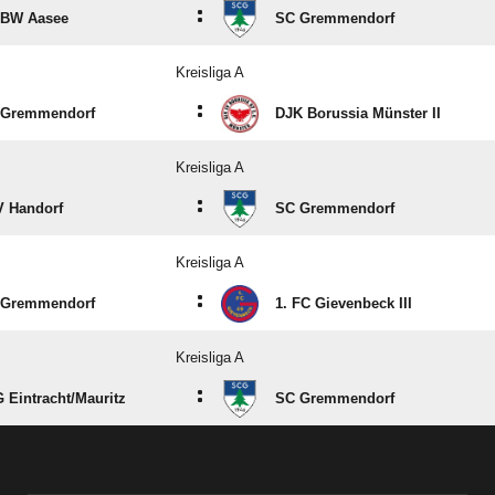
:
 BW Aasee
SC Gremmendorf
Kreisliga A
:
 Gremmendorf
DJK Borussia Münster II
Kreisliga A
:
 Handorf
SC Gremmendorf
Kreisliga A
:
 Gremmendorf
1. FC Gievenbeck III
Kreisliga A
:
 Eintracht/​Mauritz
SC Gremmendorf
ANZEIGE