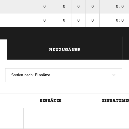
0
0
0
0
0 : 0
0
0
0
0
0 : 0
NEUZUGÄNGE
Sortiert nach:
Einsätze
EINSÄTZE
EINSATZMI