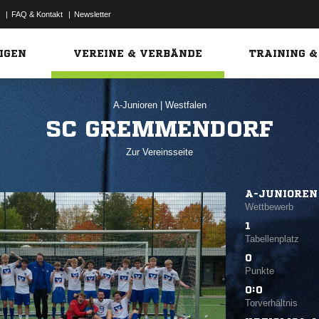
|
FAQ & Kontakt
|
Newsletter
Link
IGEN
VEREINE & VERBÄNDE
TRAINING &
A-Junioren
|
Westfalen
SC GREMMENDORF
Zur Vereinsseite
A-JUNIOREN
Wettbewerb
1
Tabellenplatz
0
Punkte
0:0
Torverhältnis