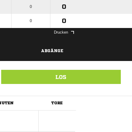
0
0
0
0
Drucken
ABGÄNGE
LOS
NUTEN
TORE
ANZEIGE