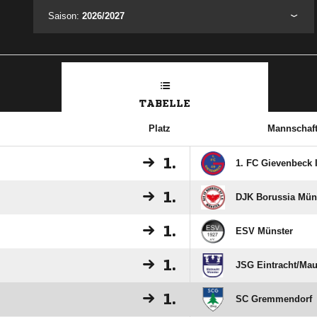
Saison:
2026/2027
TABELLE
Platz
Mannschaf
1.
1. FC Gievenbeck I
1.
DJK Borussia Müns
1.
ESV Münster
1.
JSG Eintracht/​Mau
1.
SC Gremmendorf