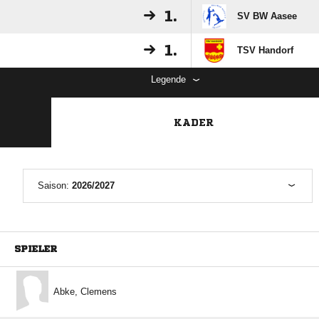
1.
SV BW Aasee
1.
TSV Handorf
Legende
KADER
Saison:
2026/2027
SPIELER
 