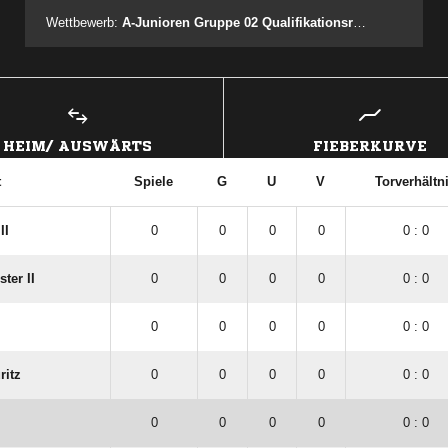
Wettbewerb:
A-Junioren Gruppe 02 Qualifikationsrunde
HEIM/ AUSWÄRTS
FIEBERKURVE
t
Spiele
G
U
V
Torverhältn
II
0
0
0
0
0 : 0
ter II
0
0
0
0
0 : 0
0
0
0
0
0 : 0
ritz
0
0
0
0
0 : 0
0
0
0
0
0 : 0