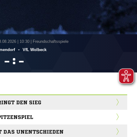
3.08.2026
|
10:30 | Freundschaftsspiele
-
mendorf
VfL Wolbeck
:


INGT DEN SIEG
PITZENSPIEL
T DAS UNENTSCHIEDEN