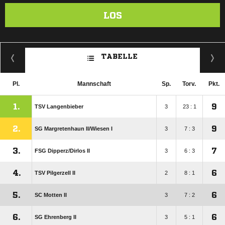
LOS
TABELLE
Pl.
Mannschaft
Sp.
Torv.
Pkt.
1.
9
TSV Langenbieber
3
23 : 1
2.
9
SG Margretenhaun II/​Wiesen I
3
7 : 3
3.
7
FSG Dipperz/​Dirlos II
3
6 : 3
4.
6
TSV Pilgerzell II
2
8 : 1
5.
6
SC Motten II
3
7 : 2
6.
6
SG Ehrenberg II
3
5 : 1