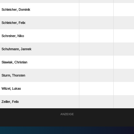
 
 
 
 
 
 
 
 
ANZEIGE