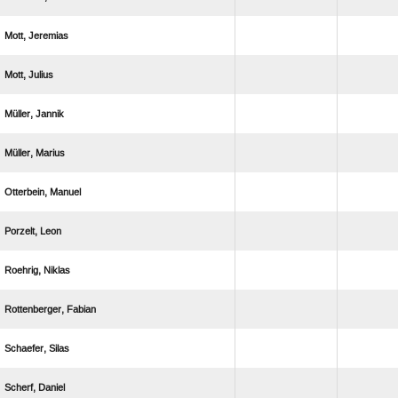
 
 
 
 
 
 
 
 
 
 