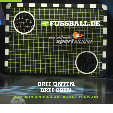
DREI UNTEN.
DREI OBEN.
WIR BRINGEN DICH AN DIE ZDF-TORWAND