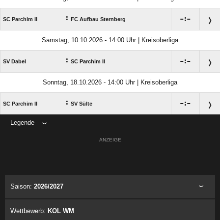
:

:

SC Parchim II
FC Aufbau Sternberg
Samstag, 10.10.2026 - 14:00 Uhr | Kreisoberliga
:

:

SV Dabel
SC Parchim II
Sonntag, 18.10.2026 - 14:00 Uhr | Kreisoberliga
:

:

SC Parchim II
SV Sülte
Legende
ANZEIGE
Saison:
2026/2027
Wettbewerb:
KOL WM