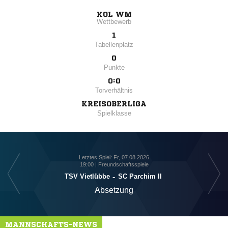
KOL WM
Wettbewerb
1
Tabellenplatz
0
Punkte
0:0
Torverhältnis
KREISOBERLIGA
Spielklasse
Letztes Spiel: Fr, 07.08.2026
19:00 | Freundschaftsspiele
TSV Vietlübbe
-
SC Parchim II
Absetzung
MANNSCHAFTS-NEWS