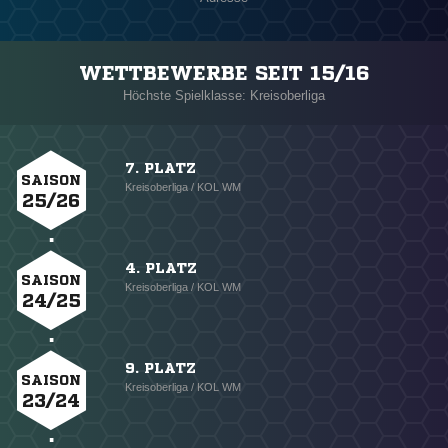
WETTBEWERBE SEIT 15/16
Höchste Spielklasse: Kreisoberliga
7. PLATZ
SAISON
Kreisoberliga / KOL WM
25/26
4. PLATZ
SAISON
Kreisoberliga / KOL WM
24/25
9. PLATZ
SAISON
Kreisoberliga / KOL WM
23/24