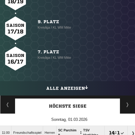
18/19
9. PLATZ
SAISON
Kreisliga / KL WM Mitte
17/18
7. PLATZ
SAISON
Kreisliga / KL WM Mitte
16/17
ALLE ANZEIGEN
HÖCHSTE SIEGE
Sonntag, 01.03.2026
SC Parchim
TSV
:

:

11:00
Freundschaftsspiel
Herren