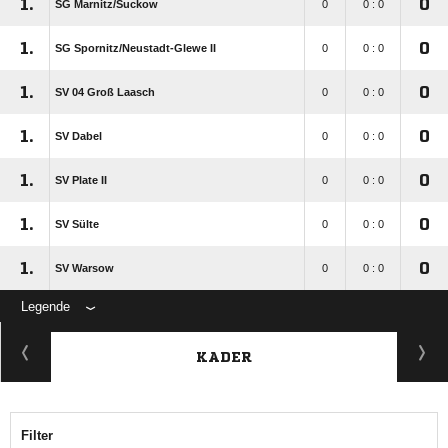
1.
0
SG Marnitz/​Suckow
0
0 : 0
1.
0
SG Spornitz/​Neustadt-Glewe II
0
0 : 0
1.
0
SV 04 Groß Laasch
0
0 : 0
1.
0
SV Dabel
0
0 : 0
1.
0
SV Plate II
0
0 : 0
1.
0
SV Sülte
0
0 : 0
1.
0
SV Warsow
0
0 : 0
Legende
KADER
Filter