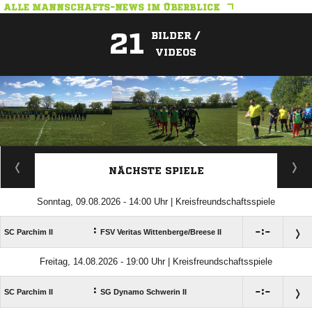
ALLE MANNSCHAFTS-NEWS IM ÜBERBLICK
21
BILDER /
VIDEOS
ANZEIGE
NÄCHSTE SPIELE
Sonntag, 09.08.2026 - 14:00 Uhr | Kreisfreundschaftsspiele
:

:

SC Parchim II
FSV Veritas Wittenberge/​Breese II
Freitag, 14.08.2026 - 19:00 Uhr | Kreisfreundschaftsspiele
:

:

SC Parchim II
SG Dynamo Schwerin II