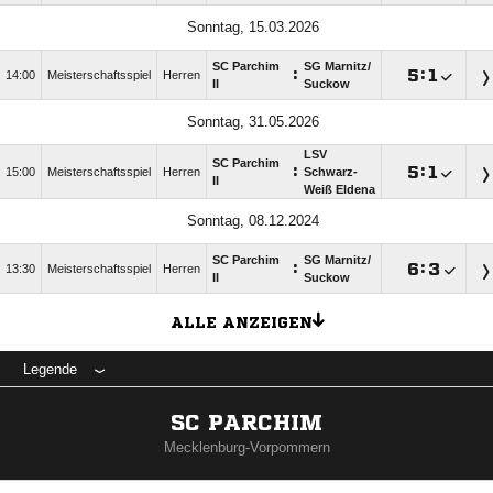
Sonntag, 15.03.2026
SC Parchim
SG Marnitz/​
:

:

14:00
Meisterschaftsspiel
Herren
II
Suckow
Sonntag, 31.05.2026
LSV
SC Parchim
:

:

15:00
Meisterschaftsspiel
Herren
Schwarz-
II
Weiß Eldena
Sonntag, 08.12.2024
SC Parchim
SG Marnitz/​
:

:

13:30
Meisterschaftsspiel
Herren
II
Suckow
ALLE ANZEIGEN
Legende
SC PARCHIM
Mecklenburg-Vorpommern