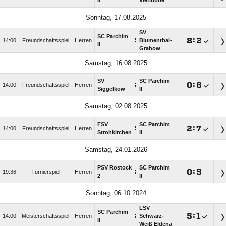
II
Vietlübbe
Sonntag, 17.08.2025
SV
SC Parchim
:

:

14:00
Freundschaftsspiel
Herren
Blumenthal-
II
Grabow
Samstag, 16.08.2025
SV
SC Parchim
:

:

14:00
Freundschaftsspiel
Herren
Siggelkow
II
Samstag, 02.08.2025
FSV
SC Parchim
:

:

14:00
Freundschaftsspiel
Herren
Strohkirchen
II
Samstag, 24.01.2026
PSV Rostock
SC Parchim
:

:

19:36
Turnierspiel
Herren
2
II
Sonntag, 06.10.2024
LSV
SC Parchim
:

:

14:00
Meisterschaftsspiel
Herren
Schwarz-
II
Weiß Eldena