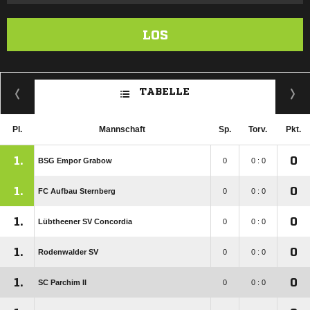
LOS
TABELLE
Pl.
Mannschaft
Sp.
Torv.
Pkt.
1.
0
BSG Empor Grabow
0
0 : 0
1.
0
FC Aufbau Sternberg
0
0 : 0
1.
0
Lübtheener SV Concordia
0
0 : 0
1.
0
Rodenwalder SV
0
0 : 0
1.
0
SC Parchim II
0
0 : 0