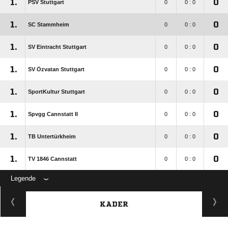
1.
0
PSV Stuttgart
0
0 : 0
1.
0
SC Stammheim
0
0 : 0
1.
0
SV Eintracht Stuttgart
0
0 : 0
1.
0
SV Özvatan Stuttgart
0
0 : 0
1.
0
SportKultur Stuttgart
0
0 : 0
1.
0
Spvgg Cannstatt II
0
0 : 0
1.
0
TB Untertürkheim
0
0 : 0
1.
0
TV 1846 Cannstatt
0
0 : 0
Legende
KADER