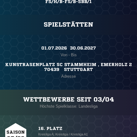
FS/H/B-FS/B-SBB/1
SPIELSTÄTTEN
01.07.2026 ​ 30.06.2027
Von - Bis
KUNSTRASENPLATZ SC STAMMHEIM , EMERHOLZ 2
70439 STUTTGART
Adresse
WETTBEWERBE SEIT 03/04
Höchste Spielklasse: Landesliga
16. PLATZ
SAISON
Kreisliga A; Kreisliga / Kreisliga A1