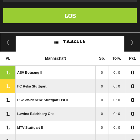
LOS
TABELLE
Pl.
Mannschaft
Sp.
Torv.
Pkt.
1.
0
ASV Botnang II
0
0 : 0
1.
0
FC Reka Stuttgart
0
0 : 0
1.
0
FSV Waldebene Stuttgart Ost II
0
0 : 0
1.
0
Lawine Raichberg Ost
0
0 : 0
1.
0
MTV Stuttgart II
0
0 : 0