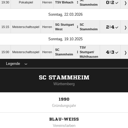
SC
:

:

19:30
Pokalspiel
Herren
TSV Birkach
Stammheim
Sonntag, 22.03.2026
SG Stuttgart
SC
:

:

15:15
Meisterschaftsspiel
Herren
West
Stammheim
Sonntag, 19.10.2025
TSV
SC
:

:

15:00
Meisterschaftsspiel
Herren
Stuttgart/​
Stammheim
Mühlhausen
Legende
SC STAMMHEIM
Württemberg
1990
Gründungsjahr
BLAU-WEISS
Vereinsfarben