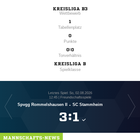
KREISLIGA B3
Wettbewerb
1
Tabellenplatz
0
Punkte
0:0
Torverhältnis
KREISLIGA B
Spielklasse
Letztes Spiel: So, 02.08.2026
12:45 | Freundschaftsspiele
Spvgg Rommelshausen II
-
SC Stammheim

:

MANNSCHAFTS-NEWS