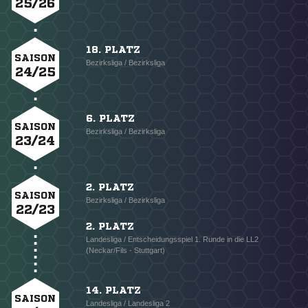
25/26
18. PLATZ
SAISON
Bezirksliga / Bezirksliga
24/25
6. PLATZ
SAISON
Bezirksliga / Bezirksliga
23/24
2. PLATZ
SAISON
Bezirksliga / Bezirksliga
22/23
2. PLATZ
Landesliga / Entscheidungsspiel 1. Runde in die LL2
(Neckar/Fils - Stuttgart)
14. PLATZ
SAISON
Landesliga / Landesliga 2