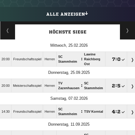
ALLE ANZEIGEN
HÖCHSTE SIEGE
Mittwoch, 25.02.2026
Lawine
SC
:

:

20:00
Freundschaftsspiel
Herren
Raichberg
Stammheim
Ost
Donnerstag, 25.09.2025
TV
SC
:

:

20:00
Meisterschaftsspiel
Herren
Zazenhausen
Stammheim
Samstag, 07.02.2026
SC
:

:

14:30
Freundschaftsspiel
Herren
TSV Korntal
Stammheim
Donnerstag, 11.09.2025