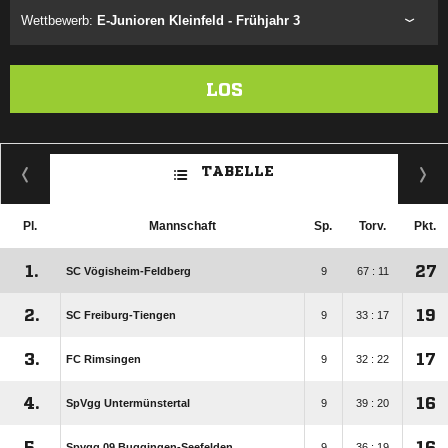
Wettbewerb:
E-Junioren Kleinfeld - Frühjahr 3
LOS
TABELLE
Pl.
Mannschaft
Sp.
Torv.
Pkt.
1.
27
SC Vögisheim-Feldberg
9
67 : 11
2.
19
SC Freiburg-Tiengen
9
33 : 17
3.
17
FC Rimsingen
9
32 : 22
4.
16
SpVgg Untermünstertal
9
39 : 20
5.
16
Spvgg 09 Buggingen-Seefelden
9
36 : 19