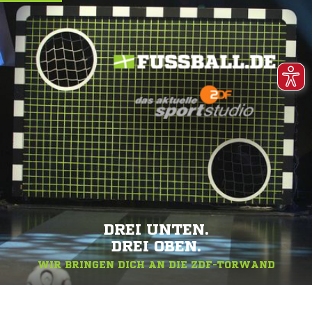
DREI UNTEN.
DREI OBEN.
WIR BRINGEN DICH AN DIE ZDF-TORWAND