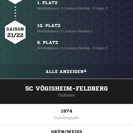
1. PLATZ
Kleinfeldklasse / E-Junioren Kleinfeld - Frühjahr 3
10. PLATZ
SAISON
Kleinfeldklasse / E-Junioren Kleinfeld 1
21/22
6. PLATZ
Kleinfeldklasse / E-Junioren Kleinfeld - Frühjahr 3
ALLE ANZEIGEN
SC VÖGISHEIM-FELDBERG
Südbaden
1974
Gründungsjahr
GRÜN/WEISS