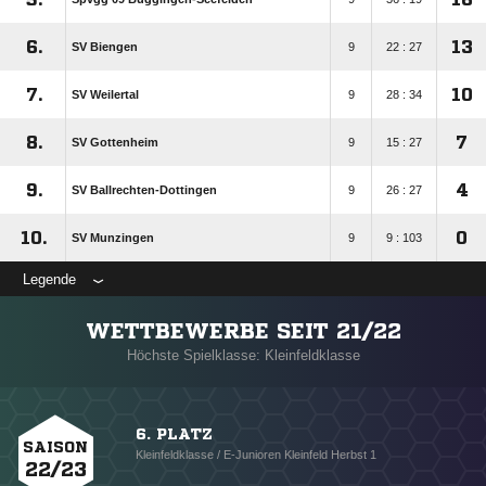
6.
13
SV Biengen
9
22 : 27
7.
10
SV Weilertal
9
28 : 34
8.
7
SV Gottenheim
9
15 : 27
9.
4
SV Ballrechten-Dottingen
9
26 : 27
10.
0
SV Munzingen
9
9 : 103
Legende
WETTBEWERBE SEIT 21/22
Höchste Spielklasse: Kleinfeldklasse
6. PLATZ
SAISON
Kleinfeldklasse / E-Junioren Kleinfeld Herbst 1
22/23