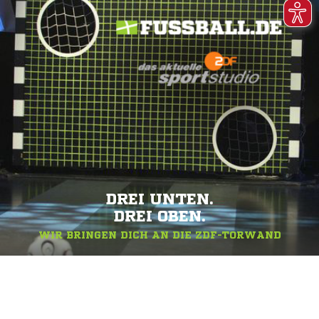
DREI UNTEN.
DREI OBEN.
WIR BRINGEN DICH AN DIE ZDF-TORWAND