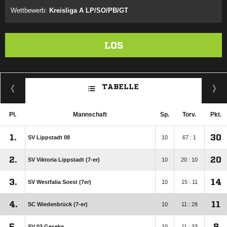
Wettbewerb:
Kreisliga A LP/SO/PB/GT
LOS
TABELLE
Pl.
Mannschaft
Sp.
Torv.
Pkt.
1.
30
SV Lippstadt 08
10
67 : 1
2.
20
SV Viktoria Lippstadt (7-er)
10
20 : 10
3.
14
SV Westfalia Soest (7er)
10
15 : 11
4.
11
SC Wiedenbrück (7-er)
10
11 : 28
5.
8
SV 03 Geseke
10
11 : 33