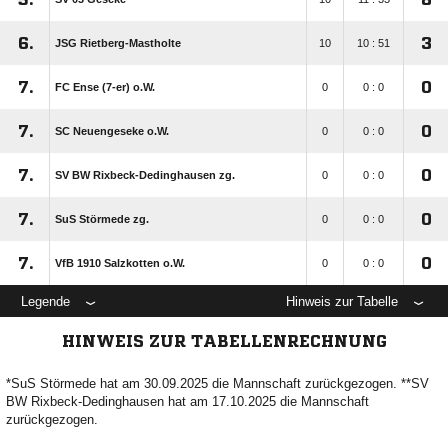
6.
3
JSG Rietberg-Mastholte
10
10 : 51
7.
0
FC Ense (7-er) o.W.
0
0 : 0
7.
0
SC Neuengeseke o.W.
0
0 : 0
7.
0
SV BW Rixbeck-Dedinghausen zg.
0
0 : 0
7.
0
SuS Störmede zg.
0
0 : 0
7.
0
VfB 1910 Salzkotten o.W.
0
0 : 0
Legende
Hinweis zur Tabelle
HINWEIS ZUR TABELLENRECHNUNG
*SuS Störmede hat am 30.09.2025 die Mannschaft zurückgezogen. **SV
BW Rixbeck-Dedinghausen hat am 17.10.2025 die Mannschaft
zurückgezogen.