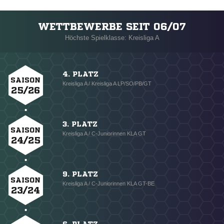
WETTBEWERBE SEIT 06/07
Höchste Spielklasse: Kreisliga A
4. PLATZ
SAISON
Kreisliga A / Kreisliga A LP/SO/PB/GT
25/26
3. PLATZ
SAISON
Kreisliga A / C-Juniorinnen KLA GT
24/25
9. PLATZ
SAISON
Kreisliga A / C-Juniorinnen KLA GT-BE
23/24