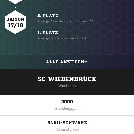
5. PLATZ
SAISON
Kreisliga A / Findung C-Juniorinnen Q2
17/18
1. PLATZ
Kreisliga B / C-Juniorinnen KLB GT
ALLE ANZEIGEN
SC WIEDENBRÜCK
Westfalen
2000
Gründungsjahr
BLAU-SCHWARZ
Vereinsfarben