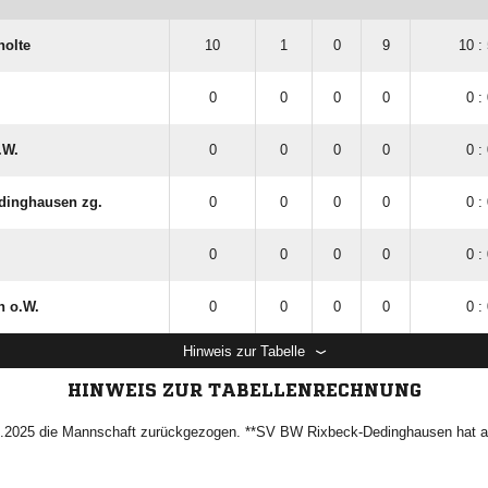
holte
10
1
0
9
10 :
0
0
0
0
0 :
.W.
0
0
0
0
0 :
dinghausen zg.
0
0
0
0
0 :
0
0
0
0
0 :
n o.W.
0
0
0
0
0 :
Hinweis zur Tabelle
HINWEIS ZUR TABELLENRECHNUNG
.2025 die Mannschaft zurückgezogen. **SV BW Rixbeck-Dedinghausen hat a