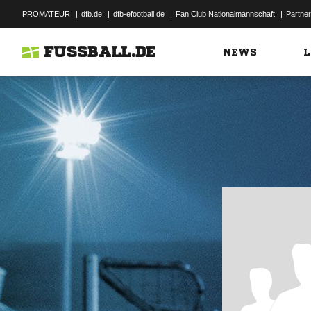
PROMATEUR
|
dfb.de
|
dfb-efootball.de
|
Fan Club Nationalmannschaft
|
Partner
FUSSBALL.DE
NEWS
L