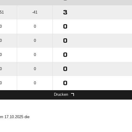
3
 51
-41
0
 0
0
0
 0
0
0
 0
0
0
 0
0
0
 0
0
Drucken
m 17.10.2025 die