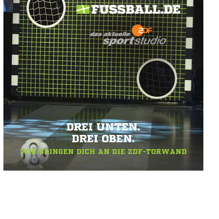
DREI UNTEN.
DREI OBEN.
WIR BRINGEN DICH AN DIE ZDF-TORWAND