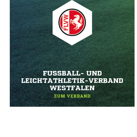
FUSSBALL- UND L
EICHTATHLETIK-VERBAND W
ESTFALEN
ZUM VERBAND