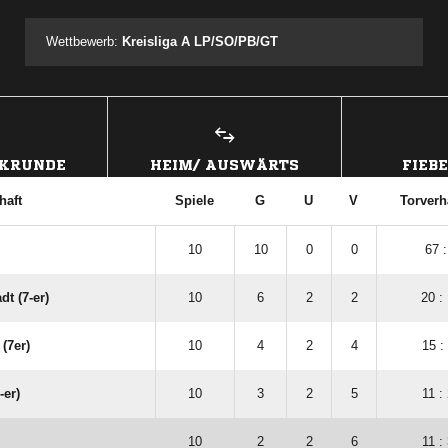
Wettbewerb:
Kreisliga A LP/SO/PB/GT
CKRUNDE
HEIM/ AUSWÄRTS
FIEB
haft
Spiele
G
U
V
Torverh
10
10
0
0
67 :
dt (7-er)
10
6
2
2
20 :
(7er)
10
4
2
4
15 :
-er)
10
3
2
5
11 :
10
2
2
6
11 :