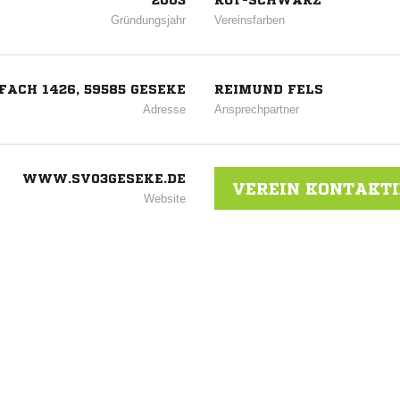
2003
ROT-SCHWARZ
Gründungsjahr
Vereinsfarben
FACH 1426, 59585 GESEKE
REIMUND FELS
Adresse
Ansprechpartner
WWW.SV03GESEKE.DE
VEREIN KONTAKT
Website
ANZEIGE