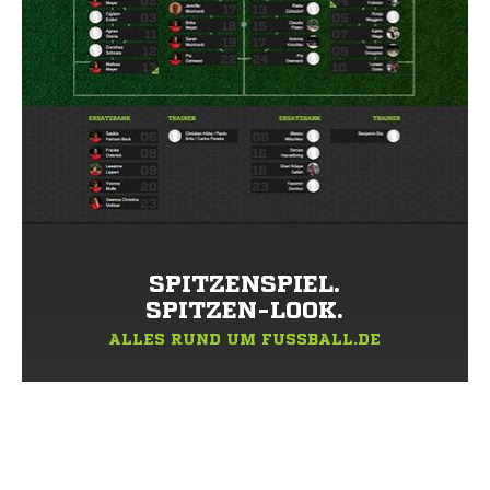
SPITZENSPIEL.
SPITZEN-LOOK.
ALLES RUND UM FUSSBALL.DE