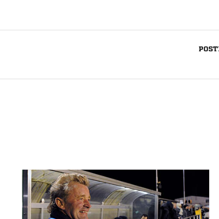
POST
Nachricht an SV 03 Geseke