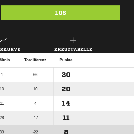
LOS
ERKURVE
KREUZTABELLE
ältnis
Tordifferenz
Punkte
30
 1
66
20
 10
10
14
 11
4
11
 28
-17
8
 33
-22