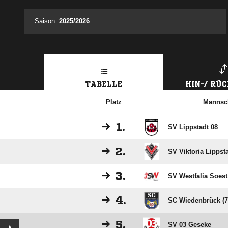
Saison:
2025/2026
TABELLE
HIN-/ RÜ
Platz
Mannsc
1.
SV Lippstadt 08
2.
SV Viktoria Lippsta
3.
SV Westfalia Soest 
4.
SC Wiedenbrück (7
5.
SV 03 Geseke