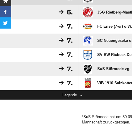
6.
JSG Rietberg-Mast
7.
FC Ense (7-er) o.W.
7.
SC Neuengeseke o
7.
SV BW Rixbeck-De
7.
SuS Störmede zg.
7.
VfB 1910 Salzkotte
Legende
*SuS Störmede hat am 30.09
Mannschaft zurückgezogen.