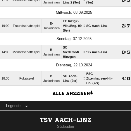
:

:

17:00
Meisterschaftsspiel
Juniorinnen
Linz 2 (9er)
(9er)
Mittwoch, 03.09.2025
FC Inzigk./​
B-
:

:

19:00
Freundschaftsspiel
Vils./​Eng. 99
SG Aach-Linz
Juniorinnen
(9er)
Sonntag, 07.12.2025
SC
B-
:

:

14:00
Meisterschaftsspiel
Niederhof/​
SG Aach-Linz
Juniorinnen
Binzgen
Dienstag, 22.10.2024
FSG
B-
SG Aach-
:

:

18:30
Pokalspiel
Zizenhausen-Hi.-
Juniorinnen
Linz (9er)
Ho. (7er)
ALLE ANZEIGEN
Legende
TSV AACH-LINZ
Südbaden