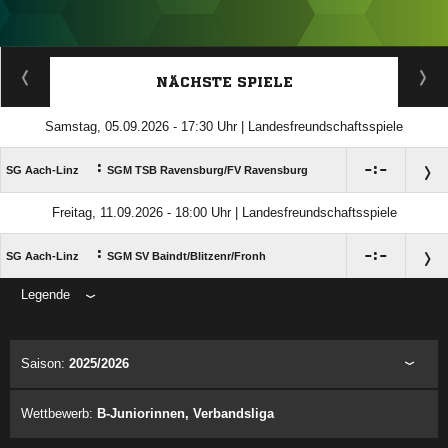
ANZEIGE
NÄCHSTE SPIELE
Samstag, 05.09.2026 - 17:30 Uhr | Landesfreundschaftsspiele
:

:

SG Aach-Linz
SGM TSB Ravensburg/​FV Ravensburg
Freitag, 11.09.2026 - 18:00 Uhr | Landesfreundschaftsspiele
:

:

SG Aach-Linz
SGM SV Baindt/​Blitzenr/​Fronh
Legende
ANZEIGE
Saison:
2025/2026
Wettbewerb:
B-Juniorinnen, Verbandsliga