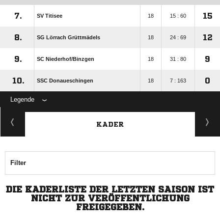
7.
15
SV Titisee
18
15 : 60
8.
12
SG Lörrach Grüttmädels
18
24 : 69
9.
9
SC Niederhof/​Binzgen
18
31 : 80
10.
0
SSC Donaueschingen
18
7 : 163
Legende
KADER
Filter
DIE KADERLISTE DER LETZTEN SAISON IST
NICHT ZUR VERÖFFENTLICHUNG
FREIGEGEBEN.