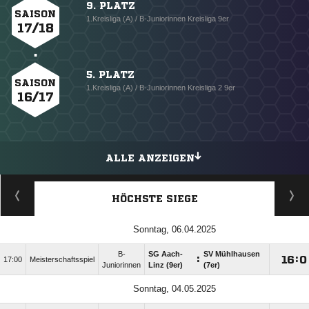
9. PLATZ
SAISON
1.Kreisliga (A) / B-Juniorinnen Kreisliga 9er
17/18
5. PLATZ
SAISON
1.Kreisliga (A) / B-Juniorinnen Kreisliga 2 9er
16/17
ALLE ANZEIGEN
HÖCHSTE SIEGE
Sonntag, 06.04.2025
B-
SG Aach-
SV Mühlhausen
:

:

17:00
Meisterschaftsspiel
Juniorinnen
Linz (9er)
(7er)
Sonntag, 04.05.2025