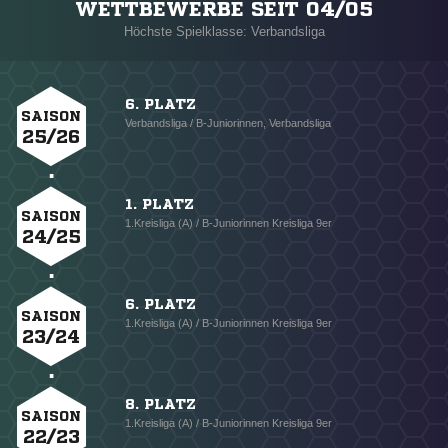
WETTBEWERBE SEIT 04/05
Höchste Spielklasse: Verbandsliga
6. PLATZ
SAISON
Verbandsliga / B-Juniorinnen, Verbandsliga
25/26
1. PLATZ
SAISON
1.Kreisliga (A) / B-Juniorinnen Kreisliga 9er
24/25
6. PLATZ
SAISON
1.Kreisliga (A) / B-Juniorinnen Kreisliga 9er
23/24
8. PLATZ
SAISON
1.Kreisliga (A) / B-Juniorinnen Kreisliga 9er
22/23