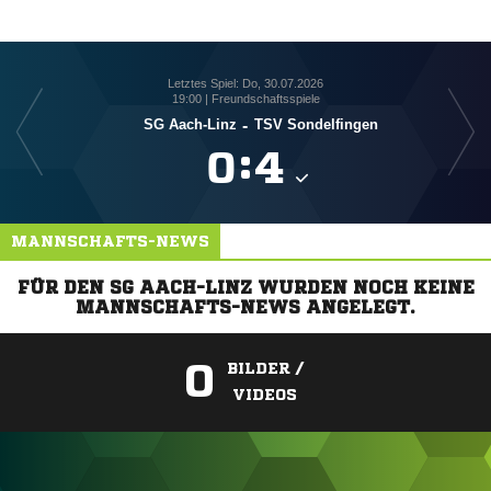
Letztes Spiel: Do, 30.07.2026
19:00 | Freundschaftsspiele
SG Aach-Linz
-
TSV Sondelfingen

:

MANNSCHAFTS-NEWS
FÜR DEN SG AACH-LINZ WURDEN NOCH KEINE
MANNSCHAFTS-NEWS ANGELEGT.
0
BILDER /
VIDEOS