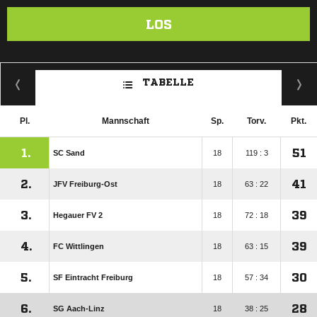
LOS
TABELLE
Pl.
Mannschaft
Sp.
Torv.
Pkt.
1.
51
SC Sand
18
119 : 3
2.
41
JFV Freiburg-Ost
18
63 : 22
3.
39
Hegauer FV 2
18
72 : 18
4.
39
FC Wittlingen
18
63 : 15
5.
30
SF Eintracht Freiburg
18
57 : 34
6.
28
SG Aach-Linz
18
38 : 25