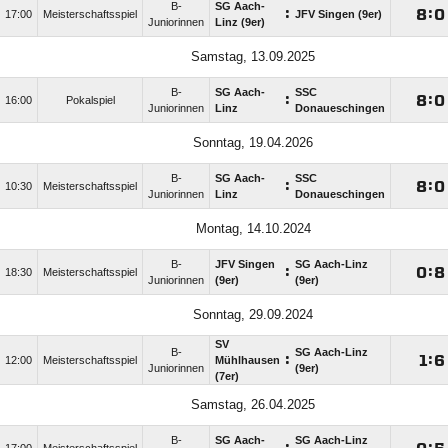
B-
SG Aach-
:

:

17:00
Meisterschaftsspiel
JFV Singen (9er)
Juniorinnen
Linz (9er)
Samstag, 13.09.2025
B-
SG Aach-
SSC
:

:

16:00
Pokalspiel
Juniorinnen
Linz
Donaueschingen
Sonntag, 19.04.2026
B-
SG Aach-
SSC
:

:

10:30
Meisterschaftsspiel
Juniorinnen
Linz
Donaueschingen
Montag, 14.10.2024
B-
JFV Singen
SG Aach-Linz
:

:

18:30
Meisterschaftsspiel
Juniorinnen
(9er)
(9er)
Sonntag, 29.09.2024
SV
B-
SG Aach-Linz
:

:

12:00
Meisterschaftsspiel
Mühlhausen
Juniorinnen
(9er)
(7er)
Samstag, 26.04.2025
B-
SG Aach-
SG Aach-Linz