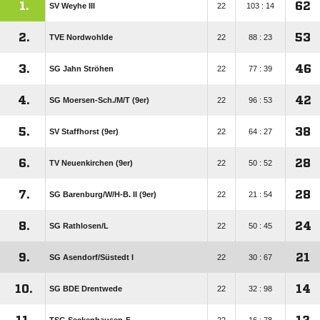
1.
62
SV Weyhe III
22
103 : 14
2.
53
TVE Nordwohlde
22
88 : 23
3.
46
SG Jahn Ströhen
22
77 : 39
4.
42
SG Moersen-Sch./​M/​T (9er)
22
96 : 53
5.
38
SV Staffhorst (9er)
22
64 : 27
6.
28
TV Neuenkirchen (9er)
22
50 : 52
7.
28
SG Barenburg/​W/​H-B. II (9er)
22
21 : 54
8.
24
SG Rathlosen/​L
22
50 : 45
9.
21
SG Asendorf/​Süstedt I
22
30 : 67
10.
14
SG BDE Drentwede
22
32 : 98