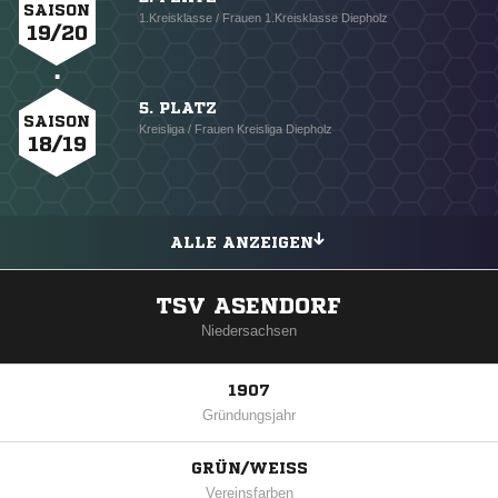
SAISON
1.Kreisklasse / Frauen 1.Kreisklasse Diepholz
19/20
5. PLATZ
SAISON
Kreisliga / Frauen Kreisliga Diepholz
18/19
ALLE ANZEIGEN
TSV ASENDORF
Niedersachsen
1907
Gründungsjahr
GRÜN/WEISS
Vereinsfarben