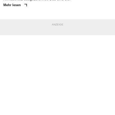
Mehr lesen
ANZEIGE
NACHRICHT SENDEN
* Pflichtfelder