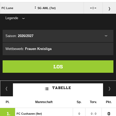
:

:

FC Lune
SG AWL (7er)
Legende
ANZEIGE
Saison:
2026/2027
Wettbewerb:
Frauen Kreisliga
LOS
TABELLE
Pl.
Mannschaft
Sp.
Torv.
Pkt.
1.
0
FC Cuxhaven (9er)
0
0 : 0