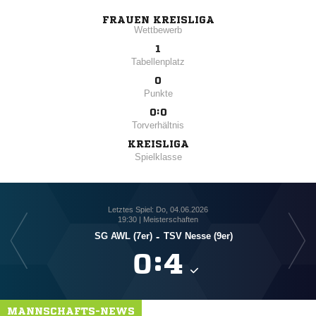
FRAUEN KREISLIGA
Wettbewerb
1
Tabellenplatz
0
Punkte
0:0
Torverhältnis
KREISLIGA
Spielklasse
Letztes Spiel: Do, 04.06.2026
19:30 | Meisterschaften
SG AWL (7er)
-
TSV Nesse (9er)

:

MANNSCHAFTS-NEWS