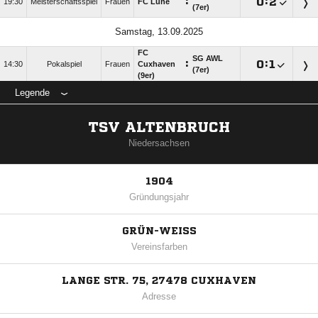
:

:

19:30
Meisterschaftsspiel
Frauen
FC Lune
(7er)
Samstag, 13.09.2025
FC
SG AWL
:

:

14:30
Pokalspiel
Frauen
Cuxhaven
(7er)
(9er)
Legende
TSV ALTENBRUCH
Niedersachsen
1904
Gründungsjahr
GRÜN-WEISS
Vereinsfarben
LANGE STR. 75, 27478 CUXHAVEN
Adresse