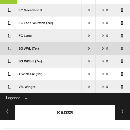
1.
0
FC Geestland II
0
0 : 0
1.
0
FC Land Wursten (7er)
0
0 : 0
1.
0
FC Lune
0
0 : 0
1.
0
SG AWL (7er)
0
0 : 0
1.
0
SG WDB II (7er)
0
0 : 0
1.
0
TSV Nesse (9er)
0
0 : 0
1.
0
VfL Wingst
0
0 : 0
Legende
KADER