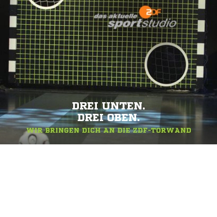
DREI UNTEN.
DREI OBEN.
WIR BRINGEN DICH AN DIE ZDF-TORWAND