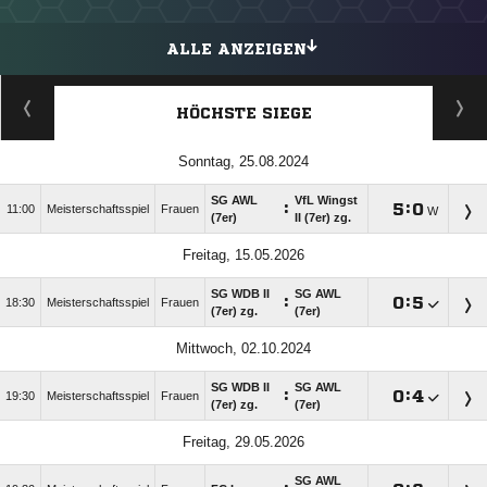
ALLE ANZEIGEN
HÖCHSTE SIEGE
Sonntag, 25.08.2024
SG AWL
VfL Wingst
:

:

11:00
Meisterschaftsspiel
Frauen
W
(7er)
II (7er) zg.
Freitag, 15.05.2026
SG WDB II
SG AWL
:

:

18:30
Meisterschaftsspiel
Frauen
(7er) zg.
(7er)
Mittwoch, 02.10.2024
SG WDB II
SG AWL
:

:

19:30
Meisterschaftsspiel
Frauen
(7er) zg.
(7er)
Freitag, 29.05.2026
SG AWL