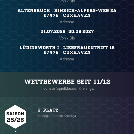
Von - Bis
ALTENBRUCH , HINRICH-ALPERS-WEG 2A
27478 CUXHAVEN
Adresse
01.07.2026 ​ 30.06.2027
Von - Bis
LÜDINGWORTH I , LIEBFRAUENTRIFT 15
27478 CUXHAVEN
Adresse
WETTBEWERBE SEIT 11/12
Höchste Spielklasse: Kreisliga
6. PLATZ
SAISON
Kreisliga / Frauen Kreisliga
25/26