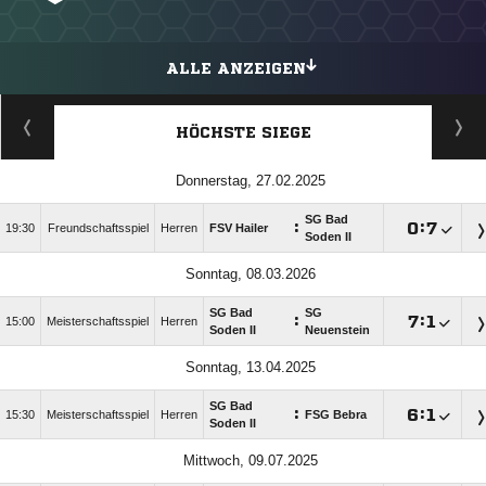
ALLE ANZEIGEN
HÖCHSTE SIEGE
Donnerstag, 27.02.2025
SG Bad
:

:

19:30
Freundschaftsspiel
Herren
FSV Hailer
Soden II
Sonntag, 08.03.2026
SG Bad
SG
:

:

15:00
Meisterschaftsspiel
Herren
Soden II
Neuenstein
Sonntag, 13.04.2025
SG Bad
:

:

15:30
Meisterschaftsspiel
Herren
FSG Bebra
Soden II
Mittwoch, 09.07.2025