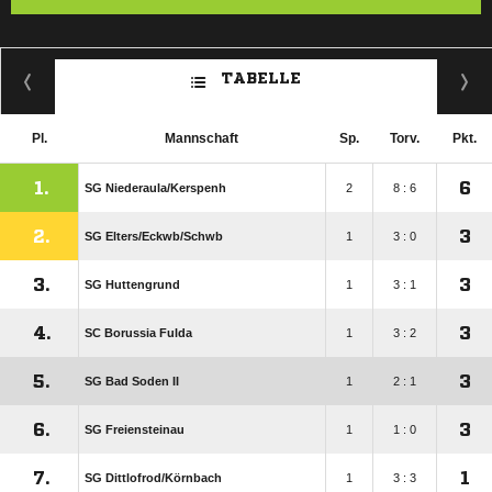
TABELLE
Pl.
Mannschaft
Sp.
Torv.
Pkt.
1.
6
SG Niederaula/​Kerspenh
2
8 : 6
2.
3
SG Elters/​Eckwb/​Schwb
1
3 : 0
3.
3
SG Huttengrund
1
3 : 1
4.
3
SC Borussia Fulda
1
3 : 2
5.
3
SG Bad Soden II
1
2 : 1
6.
3
SG Freiensteinau
1
1 : 0
7.
1
SG Dittlofrod/​Körnbach
1
3 : 3