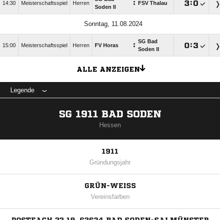
:

:

14:30
Meisterschaftsspiel
Herren
FSV Thalau
Soden II
Sonntag, 11.08.2024
SG Bad
:

:

15:00
Meisterschaftsspiel
Herren
FV Horas
Soden II
ALLE ANZEIGEN
Legende
SG 1911 BAD SODEN
Hessen
1911
Gründungsjahr
GRÜN-WEISS
Vereinsfarben