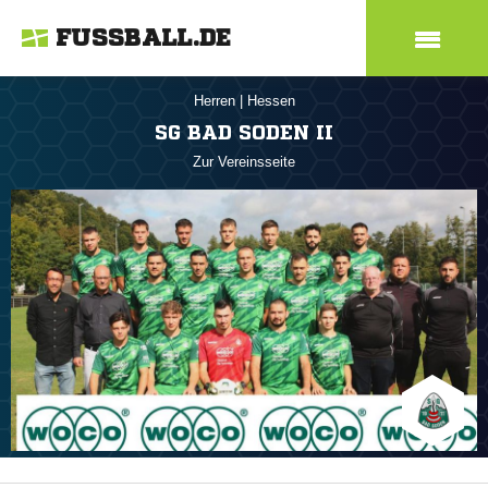
FUSSBALL.DE
Herren
|
Hessen
SG BAD SODEN II
Zur Vereinsseite