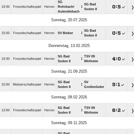
SG
SG Bad
:

:

19:30
Freundschaftsspiel
Herren
Rohrbach/​
Soden II
Aulendiebach
Sonntag, 20.07.2025
SG Bad
:

:

15:00
Freundschaftsspiel
Herren
SV Bieber
Soden II
Donnerstag, 13.02.2025
SG Bad
TSV 09
:

:

19:30
Freundschaftsspiel
Herren
Soden II
Wirtheim
Sonntag, 21.09.2025
SG Bad
SV
:

:

15:00
Meisterschaftsspiel
Herren
Soden II
Großenlüder
Sonntag, 08.02.2026
SG Bad
TSV 09
:

:

13:00
Freundschaftsspiel
Herren
Soden II
Wirtheim
Sonntag, 09.11.2025
SG Bad