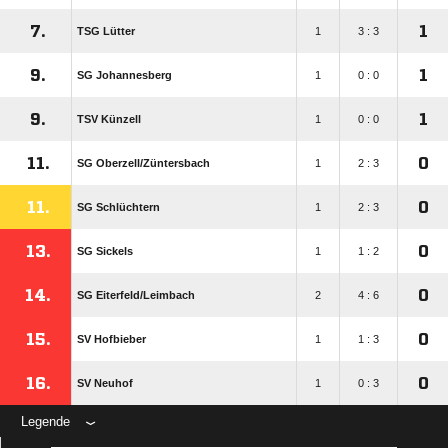
7.
1
TSG Lütter
1
3 : 3
9.
1
SG Johannesberg
1
0 : 0
9.
1
TSV Künzell
1
0 : 0
11.
0
SG Oberzell/​Züntersbach
1
2 : 3
11.
0
SG Schlüchtern
1
2 : 3
13.
0
SG Sickels
1
1 : 2
14.
0
SG Eiterfeld/​Leimbach
2
4 : 6
15.
0
SV Hofbieber
1
1 : 3
16.
0
SV Neuhof
1
0 : 3
Legende