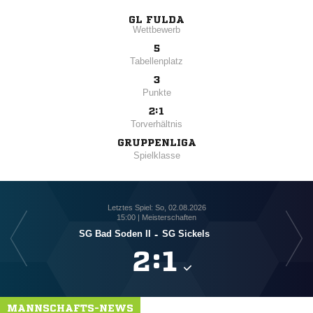
GL FULDA
Wettbewerb
5
Tabellenplatz
3
Punkte
2:1
Torverhältnis
GRUPPENLIGA
Spielklasse
Letztes Spiel: So, 02.08.2026
15:00 | Meisterschaften
SG Bad Soden II
-
SG Sickels

:

MANNSCHAFTS-NEWS