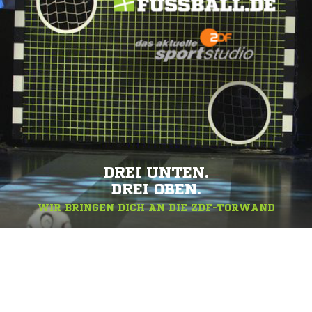
DREI UNTEN.
DREI OBEN.
WIR BRINGEN DICH AN DIE ZDF-TORWAND