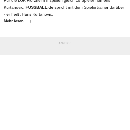
Für die DJK Flörzheim II spielen gleich 15 Spieler namens
Kurtanovic.
FUSSBALL.de
spricht mit dem Spielertrainer darüber
- er heißt Haris Kurtanovic.
Mehr lesen
ANZEIGE
NACHRICHT SENDEN
* Pflichtfelder