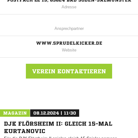
POSTFACH 22 19, 63624 BAD SODEN-SALMÜNSTER
Adresse
Ansprechpartner
WWW.SPRUDELKICKER.DE
Website
VEREIN KONTAKTIEREN
Nachricht an SG 1911 Bad Soden
MAGAZIN
08.12.2024 | 11:30
DJK FLÖRSHEIM II: GLEICH 15-MAL
KURTANOVIC