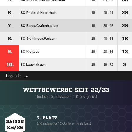
6.
28
SG Rheintal-Hochrhein
18
48 : 41
7.
28
SG Berau/​Grafenhausen
18
38 : 45
8.
16
SG Stühlingen/​Weizen
18
40 : 53
9.
12
SG Klettgau
18
20 : 56
10.
3
SC Lauchringen
18
19 : 72
Legende
WETTBEWERBE SEIT 22/23
Höchste Spielklasse: 1.Kreisliga (A)
7. PLATZ
SAISON
1.Kreisliga (A) / C-Junioren Kreisliga 2
25/26