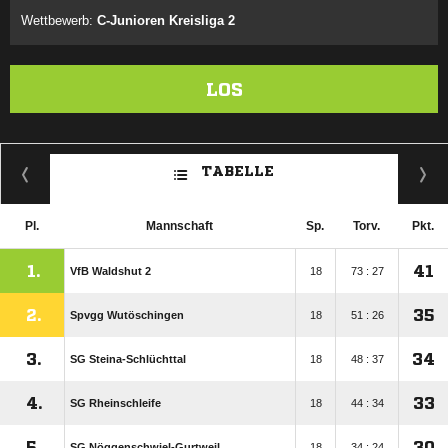
Wettbewerb:
C-Junioren Kreisliga 2
LOS
TABELLE
Pl.
Mannschaft
Sp.
Torv.
Pkt.
1.
41
VfB Waldshut 2
18
73 : 27
2.
35
Spvgg Wutöschingen
18
51 : 26
3.
34
SG Steina-Schlüchttal
18
48 : 37
4.
33
SG Rheinschleife
18
44 : 34
5.
30
SG Nöggenschwiel-Gurtweil
18
34 : 24