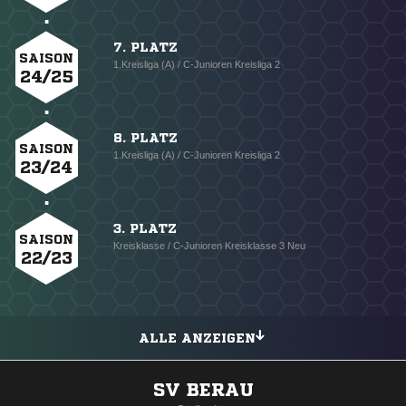
7. PLATZ
SAISON
1.Kreisliga (A) / C-Junioren Kreisliga 2
24/25
8. PLATZ
SAISON
1.Kreisliga (A) / C-Junioren Kreisliga 2
23/24
3. PLATZ
SAISON
Kreisklasse / C-Junioren Kreisklasse 3 Neu
22/23
ALLE ANZEIGEN
SV BERAU