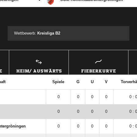
ANZEIGE
Wettbewerb:
Kreisliga B2
E
HEIM/ AUSWÄRTS
FIEBERKURVE
aft
Spiele
G
U
V
Torverhä
0
0
0
0
0 : 
0
0
0
0
0 : 
ntergröningen
0
0
0
0
0 : 