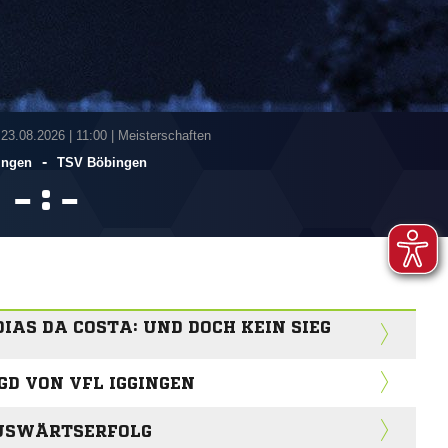
 23.08.2026
|
11:00 | Meisterschaften
-
ingen
TSV Böbingen
:


IAS DA COSTA: UND DOCH KEIN SIEG
D VON VFL IGGINGEN
AUSWÄRTSERFOLG