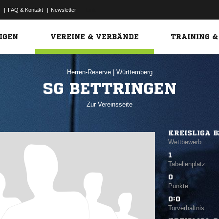
|
FAQ & Kontakt
|
Newsletter
Link
IGEN
VEREINE & VERBÄNDE
TRAINING &
Herren-Reserve
|
Württemberg
SG BETTRINGEN
Zur Vereinsseite
KREISLIGA B
Wettbewerb
1
Tabellenplatz
0
Punkte
0:0
Torverhältnis