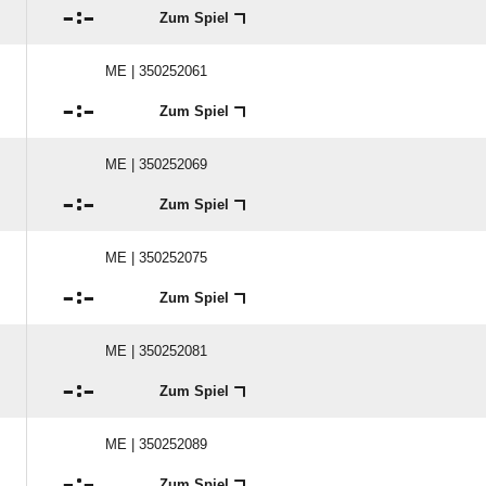

:

Zum Spiel
ME | 350252061

:

Zum Spiel
ME | 350252069

:

Zum Spiel
ME | 350252075

:

Zum Spiel
ME | 350252081

:

Zum Spiel
ME | 350252089

:

Zum Spiel