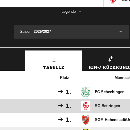
Legende
Saison:
2026/2027
TABELLE
HIN-/ RÜCKRUND
Platz
Mannsch
1.
FC Schechingen
1.
SG Bettringen
1.
SGM Hohenstadt/​U