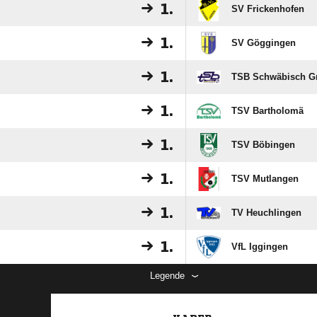
1.
SV Frickenhofen
1.
SV Göggingen
1.
TSB Schwäbisch 
1.
TSV Bartholomä
1.
TSV Böbingen
1.
TSV Mutlangen
1.
TV Heuchlingen
1.
VfL Iggingen
Legende