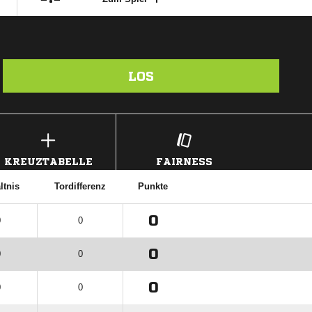
LOS
KREUZTABELLE
FAIRNESS
ltnis
Tordifferenz
Punkte
0
0
0
0
0
0
0
0
0