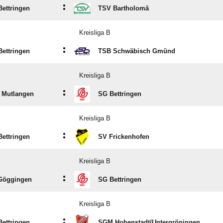
:
ettringen
TSV Bartholomä
Kreisliga B
:
ettringen
TSB Schwäbisch Gmünd
Kreisliga B
:
 Mutlangen
SG Bettringen
Kreisliga B
:
ettringen
SV Frickenhofen
Kreisliga B
:
Göggingen
SG Bettringen
Kreisliga B
:
ettringen
SGM Hohenstadt/​Untergröningen