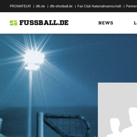
PROMATEUR
|
dfb.de
|
dfb-efootball.de
|
Fan Club Nationalmannschaft
|
Partner
FUSSBALL.DE
NEWS
L