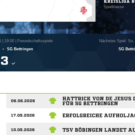
KREISLIGA B
Spielklasse
6
|
19:00 | Freundschaftsspiele
Nächstes Spiel: So,
-
SG Bettringen
SG Bettr

HATTRICK VON DE JESUS D
06.06.2026
FÜR SG BETTRINGEN
ERFOLGREICHE AUFHOLJAG
17.05.2026
TSV BÖBINGEN LANDET 
10.05.2026