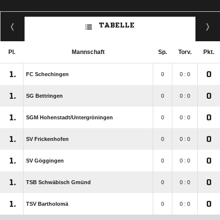
TABELLE
Pl.
Mannschaft
Sp.
Torv.
Pkt.
1.
0
FC Schechingen
0
0 : 0
1.
0
SG Bettringen
0
0 : 0
1.
0
SGM Hohenstadt/​Untergröningen
0
0 : 0
1.
0
SV Frickenhofen
0
0 : 0
1.
0
SV Göggingen
0
0 : 0
1.
0
TSB Schwäbisch Gmünd
0
0 : 0
1.
0
TSV Bartholomä
0
0 : 0