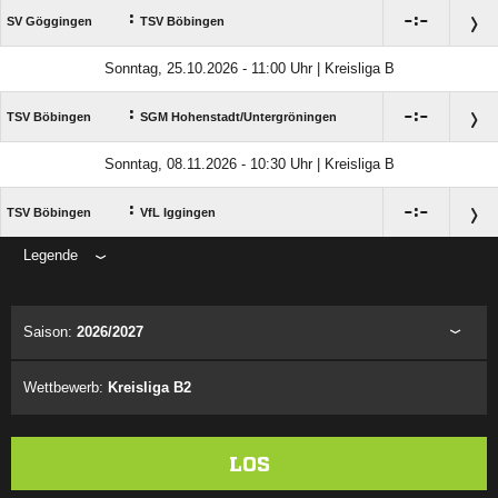
:

:

SV Göggingen
TSV Böbingen
Sonntag, 25.10.2026 - 11:00 Uhr | Kreisliga B
:

:

TSV Böbingen
SGM Hohenstadt/​Untergröningen
Sonntag, 08.11.2026 - 10:30 Uhr | Kreisliga B
:

:

TSV Böbingen
VfL Iggingen
Legende
ANZEIGE
Saison:
2026/2027
Wettbewerb:
Kreisliga B2
LOS