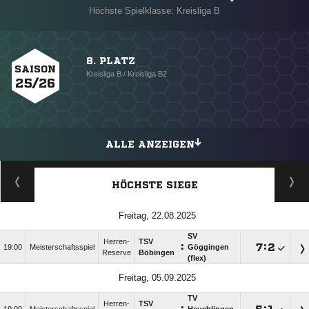
Höchste Spielklasse: Kreisliga B
8. PLATZ
SAISON
Kreisliga B / Kreisliga B2
25/26
ALLE ANZEIGEN
HÖCHSTE SIEGE
Freitag, 22.08.2025
SV
Herren-
TSV
:

:

19:00
Meisterschaftsspiel
Göggingen
Reserve
Böbingen
(flex)
Freitag, 05.09.2025
TV
Herren-
TSV