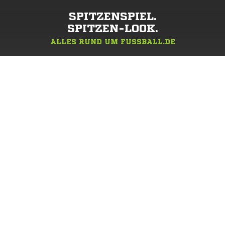
SPITZENSPIEL.
SPITZEN-LOOK.
ALLES RUND UM FUSSBALL.DE