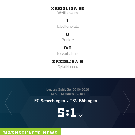
KREISLIGA B2
Wettbewerb
1
Tabellenplatz
0
Punkte
0:0
Torverhältnis
KREISLIGA B
Spielklasse
Letztes Spiel: Sa, 06.06.2026
13:30 | Meisterschaften
FC Schechingen
-
TSV Böbingen

:

MANNSCHAFTS-NEWS