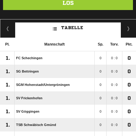
LOS
TABELLE
Pl.
Mannschaft
Sp.
Torv.
Pkt.
1.
0
FC Schechingen
0
0 : 0
1.
0
SG Bettringen
0
0 : 0
1.
0
SGM Hohenstadt/​Untergröningen
0
0 : 0
1.
0
SV Frickenhofen
0
0 : 0
1.
0
SV Göggingen
0
0 : 0
1.
0
TSB Schwäbisch Gmünd
0
0 : 0