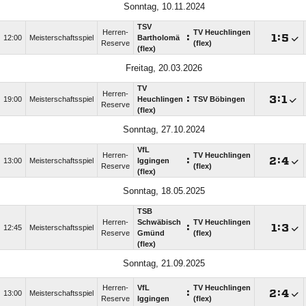
Sonntag, 10.11.2024
TSV
Herren-
TV Heuchlingen
:

:

12:00
Meisterschaftsspiel
Bartholomä
Reserve
(flex)
(flex)
Freitag, 20.03.2026
TV
Herren-
:

:

19:00
Meisterschaftsspiel
Heuchlingen
TSV Böbingen
Reserve
(flex)
Sonntag, 27.10.2024
VfL
Herren-
TV Heuchlingen
:

:

13:00
Meisterschaftsspiel
Iggingen
Reserve
(flex)
(flex)
Sonntag, 18.05.2025
TSB
Herren-
Schwäbisch
TV Heuchlingen
:

:

12:45
Meisterschaftsspiel
Reserve
Gmünd
(flex)
(flex)
Sonntag, 21.09.2025
Herren-
VfL
TV Heuchlingen
:

:

13:00
Meisterschaftsspiel
Reserve
Iggingen
(flex)