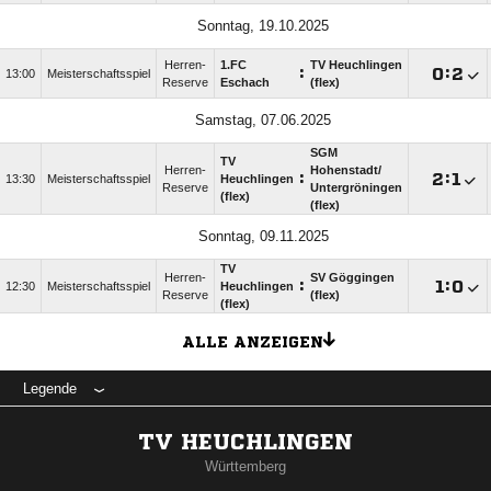
Sonntag, 19.10.2025
Herren-
1.FC
TV Heuchlingen
:

:

13:00
Meisterschaftsspiel
Reserve
Eschach
(flex)
Samstag, 07.06.2025
SGM
TV
Herren-
Hohenstadt/​
:

:

13:30
Meisterschaftsspiel
Heuchlingen
Reserve
Untergröningen
(flex)
(flex)
Sonntag, 09.11.2025
TV
Herren-
SV Göggingen
:

:

12:30
Meisterschaftsspiel
Heuchlingen
Reserve
(flex)
(flex)
ALLE ANZEIGEN
Legende
TV HEUCHLINGEN
Württemberg