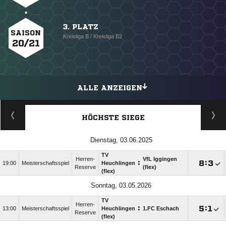
3. PLATZ
SAISON
Kreisliga B / Kreisliga B2
20/21
ALLE ANZEIGEN
HÖCHSTE SIEGE
Dienstag, 03.06.2025
TV
Herren-
VfL Iggingen
:

:

19:00
Meisterschaftsspiel
Heuchlingen
Reserve
(flex)
(flex)
Sonntag, 03.05.2026
TV
Herren-
:

:

13:00
Meisterschaftsspiel
Heuchlingen
1.FC Eschach
Reserve
(flex)