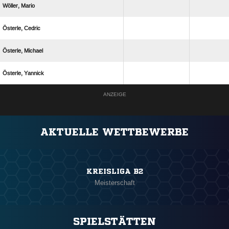
 
 
 
 
ANZEIGE
AKTUELLE WETTBEWERBE
KREISLIGA B2
Meisterschaft
SPIELSTÄTTEN