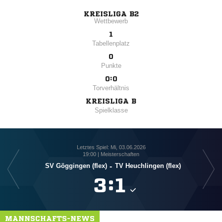
KREISLIGA B2
Wettbewerb
1
Tabellenplatz
0
Punkte
0:0
Torverhältnis
KREISLIGA B
Spielklasse
Letztes Spiel: Mi, 03.06.2026
19:00 | Meisterschaften
SV Göggingen (flex)
-
TV Heuchlingen (flex)

:

MANNSCHAFTS-NEWS