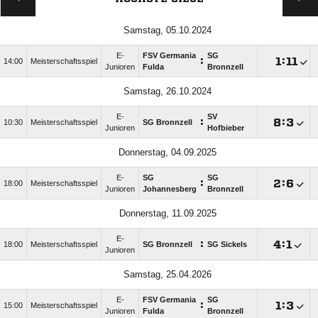
Samstag, 05.10.2024
E-
FSV Germania
SG
:

:

14:00
Meisterschaftsspiel
Junioren
Fulda
Bronnzell
Samstag, 26.10.2024
E-
SV
:

:

10:30
Meisterschaftsspiel
SG Bronnzell
Junioren
Hofbieber
Donnerstag, 04.09.2025
E-
SG
SG
:

:

18:00
Meisterschaftsspiel
Junioren
Johannesberg
Bronnzell
Donnerstag, 11.09.2025
E-
:

:

18:00
Meisterschaftsspiel
SG Bronnzell
SG Sickels
Junioren
Samstag, 25.04.2026
E-
FSV Germania
SG
:

:

15:00
Meisterschaftsspiel
Junioren
Fulda
Bronnzell