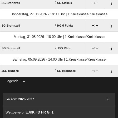
:

:

SG Bronnzell
SG Sickels
Donnerstag, 27.08.2026 - 18:00 Uhr | 1.Kreisklasse/Kreisklasse
:

:

SG Bronnzell
HGM Fulda
Montag, 31.08.2026 - 18:00 Uhr | 1.Kreisklasse/Kreisklasse
:

:

SG Bronnzell
JSG Rhön
Samstag, 05.09.2026 - 14:00 Uhr | 1.Kreisklasse/Kreisklasse
:

:

JSG Künzell
SG Bronnzell
Legende
ANZEIGE
Saison:
2026/2027
Wettbewerb:
EJKK FD HR Gr.1