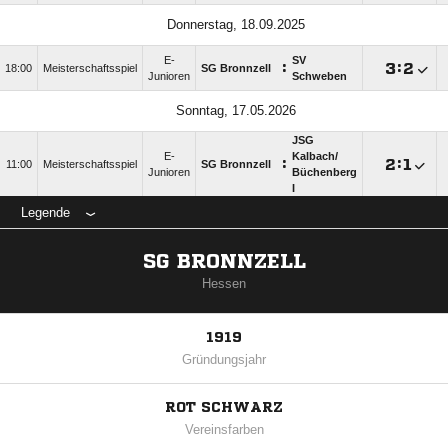
Donnerstag, 18.09.2025
E-
SV
:

:

18:00
Meisterschaftsspiel
SG Bronnzell
Junioren
Schweben
Sonntag, 17.05.2026
JSG
E-
Kalbach/​
:

:

11:00
Meisterschaftsspiel
SG Bronnzell
Junioren
Büchenberg
I
Legende
SG BRONNZELL
Hessen
1919
Gründungsjahr
ROT SCHWARZ
Vereinsfarben