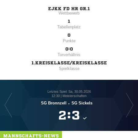
EJKK FD HR GR.1
Wettbewerb
1
Tabellenplatz
0
Punkte
0:0
Torverhältnis
1.KREISKLASSE/KREISKLASSE
Spielklasse
Letztes Spiel: Sa, 30.05.2026
12:30 | Meisterschaften
SG Bronnzell
-
SG Sickels

:

MANNSCHAFTS-NEWS