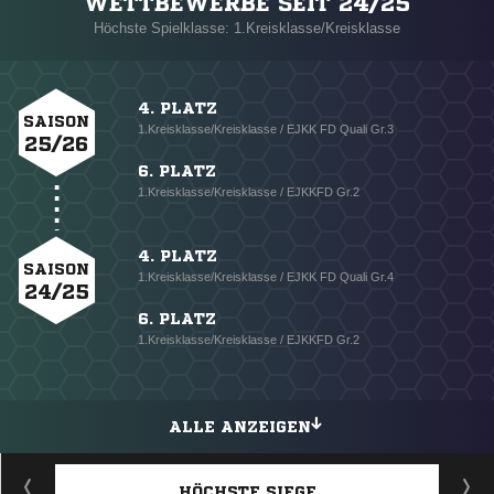
WETTBEWERBE SEIT 24/25
Höchste Spielklasse: 1.Kreisklasse/Kreisklasse
4. PLATZ
SAISON
1.Kreisklasse/Kreisklasse / EJKK FD Quali Gr.3
25/26
6. PLATZ
1.Kreisklasse/Kreisklasse / EJKKFD Gr.2
4. PLATZ
SAISON
1.Kreisklasse/Kreisklasse / EJKK FD Quali Gr.4
24/25
6. PLATZ
1.Kreisklasse/Kreisklasse / EJKKFD Gr.2
ALLE ANZEIGEN
HÖCHSTE SIEGE