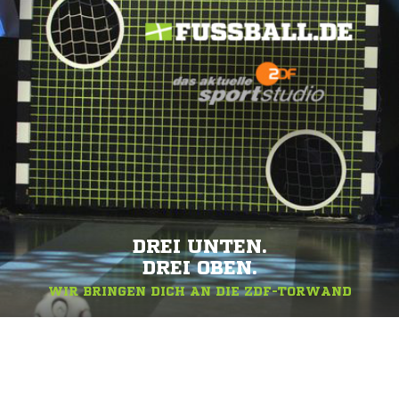
DREI UNTEN.
DREI OBEN.
WIR BRINGEN DICH AN DIE ZDF-TORWAND