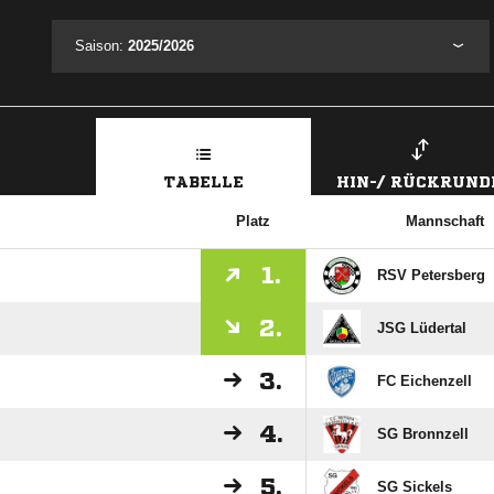
Saison:
2025/2026
TABELLE
HIN-/ RÜCKRUND
Platz
Mannschaft
1.
RSV Petersberg
2.
JSG Lüdertal
3.
FC Eichenzell
4.
SG Bronnzell
5.
SG Sickels