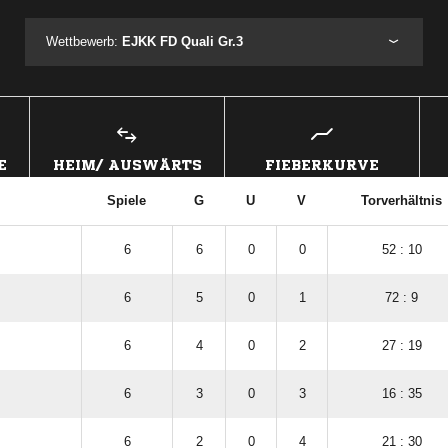
Wettbewerb:
EJKK FD Quali Gr.3
E
HEIM/ AUSWÄRTS
FIEBERKURVE
Spiele
G
U
V
Torverhältnis
6
6
0
0
52 : 10
6
5
0
1
72 : 9
6
4
0
2
27 : 19
6
3
0
3
16 : 35
6
2
0
4
21 : 30