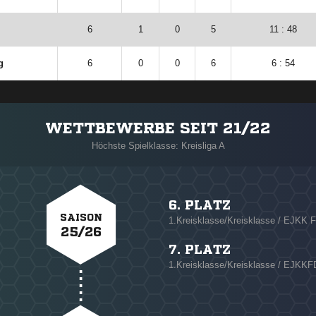
6
1
0
5
11 : 48
g
6
0
0
6
6 : 54
WETTBEWERBE SEIT 21/22
Höchste Spielklasse: Kreisliga A
6. PLATZ
SAISON
1.Kreisklasse/Kreisklasse / EJKK F
25/26
7. PLATZ
1.Kreisklasse/Kreisklasse / EJKKF