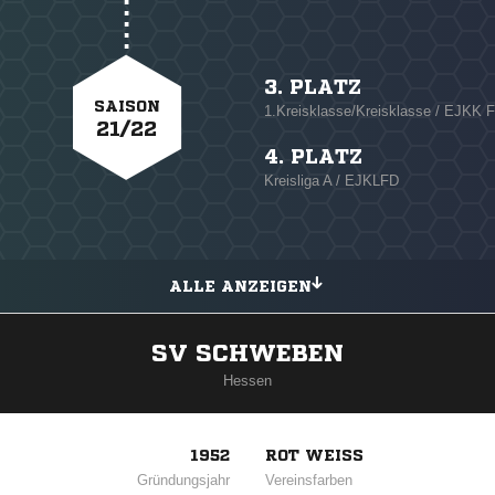
3. PLATZ
SAISON
1.Kreisklasse/Kreisklasse / EJKK F
21/22
4. PLATZ
Kreisliga A / EJKLFD
ALLE ANZEIGEN
SV SCHWEBEN
Hessen
1952
ROT WEISS
Gründungsjahr
Vereinsfarben