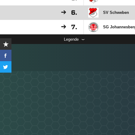
6.
SV Schweben
7.
SG Johannesber
Legende