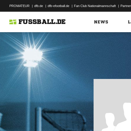
PROMATEUR
|
dfb.de
|
dfb-efootball.de
|
Fan Club Nationalmannschaft
|
Partner
FUSSBALL.DE
NEWS
L