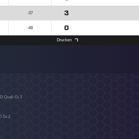
3
-37
0
-48
Drucken
D Quali Gr.3
D Gr.2