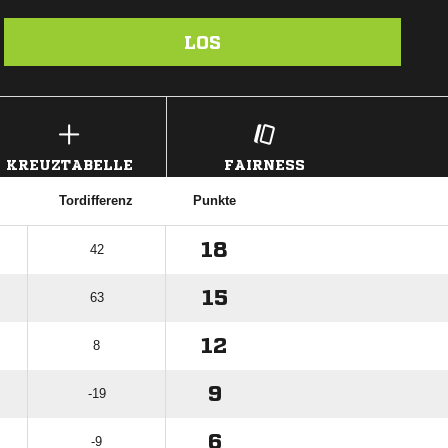
LOS
KREUZTABELLE
FAIRNESS
Tordifferenz
Punkte
18
42
15
63
12
8
9
-19
6
-9