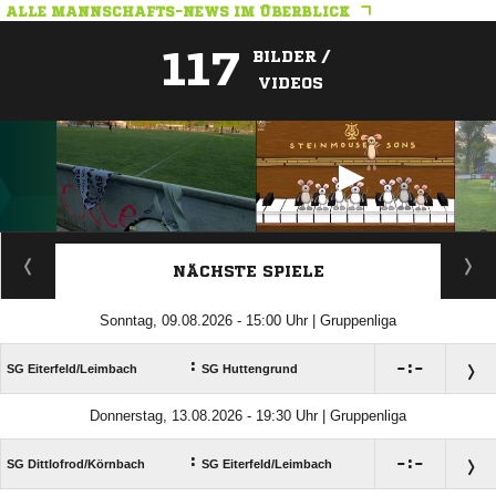
ALLE MANNSCHAFTS-NEWS IM ÜBERBLICK
117
BILDER /
VIDEOS
ANZEIGE
NÄCHSTE SPIELE
Sonntag, 09.08.2026 - 15:00 Uhr | Gruppenliga
:

:

SG Eiterfeld/​Leimbach
SG Huttengrund
Donnerstag, 13.08.2026 - 19:30 Uhr | Gruppenliga
:

:

SG Dittlofrod/​Körnbach
SG Eiterfeld/​Leimbach