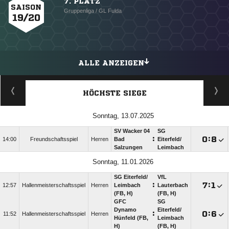
7. PLATZ
SAISON
Gruppenliga / GL Fulda
19/20
ALLE ANZEIGEN
HÖCHSTE SIEGE
Sonntag, 13.07.2025
SV Wacker 04
SG
:

:

14:00
Freundschaftsspiel
Herren
Bad
Eiterfeld/​
Salzungen
Leimbach
Sonntag, 11.01.2026
SG Eiterfeld/​
VfL
:

:

12:57
Hallenmeisterschaftsspiel
Herren
Leimbach
Lauterbach
(FB, H)
(FB, H)
GFC
SG
Dynamo
Eiterfeld/​
:

:

11:52
Hallenmeisterschaftsspiel
Herren
Hünfeld (FB,
Leimbach
H)
(FB, H)