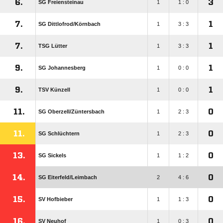
6.
3
SG Freiensteinau
1
1 : 0
7.
1
SG Dittlofrod/​Körnbach
1
3 : 3
7.
1
TSG Lütter
1
3 : 3
9.
1
SG Johannesberg
1
0 : 0
9.
1
TSV Künzell
1
0 : 0
11.
0
SG Oberzell/​Züntersbach
1
2 : 3
11.
0
SG Schlüchtern
1
2 : 3
13.
0
SG Sickels
1
1 : 2
14.
0
SG Eiterfeld/​Leimbach
2
4 : 6
15.
0
SV Hofbieber
1
1 : 3
16.
0
SV Neuhof
1
0 : 3