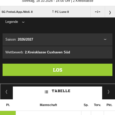
Sonntag, 18.10.2026 - 14:00 Uhr | 2.Kreisklasse
:

:

SG Frelsd./​App./​Woll. II
FC Lune II
Legende
ANZEIGE
Saison:
2026/2027
Wettbewerb:
2.Kreisklasse Cuxhaven Süd
LOS
TABELLE
Pl.
Mannschaft
Sp.
Torv.
Pkt.