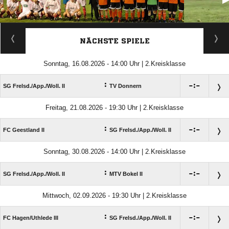
ANZEIGE
NÄCHSTE SPIELE
Sonntag, 16.08.2026 - 14:00 Uhr | 2.Kreisklasse
:

:

SG Frelsd./​App./​Woll. II
TV Donnern
Freitag, 21.08.2026 - 19:30 Uhr | 2.Kreisklasse
:

:

FC Geestland II
SG Frelsd./​App./​Woll. II
Sonntag, 30.08.2026 - 14:00 Uhr | 2.Kreisklasse
:

:

SG Frelsd./​App./​Woll. II
MTV Bokel II
Mittwoch, 02.09.2026 - 19:30 Uhr | 2.Kreisklasse
:

:

FC Hagen/​Uthlede III
SG Frelsd./​App./​Woll. II