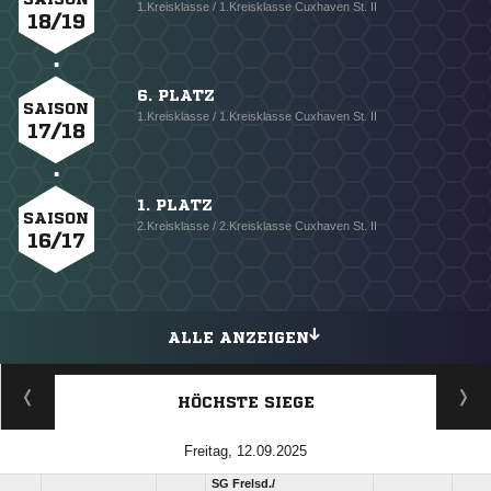
1.Kreisklasse / 1.Kreisklasse Cuxhaven St. II
18/19
6. PLATZ
SAISON
1.Kreisklasse / 1.Kreisklasse Cuxhaven St. II
17/18
1. PLATZ
SAISON
2.Kreisklasse / 2.Kreisklasse Cuxhaven St. II
16/17
ALLE ANZEIGEN
HÖCHSTE SIEGE
Freitag, 12.09.2025
SG Frelsd./​