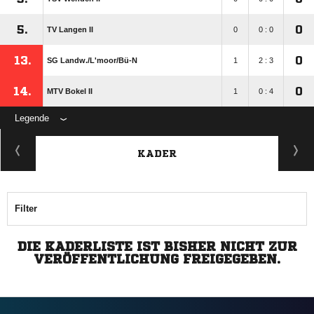
5.
0
TV Langen II
0
0 : 0
13.
0
SG Landw./​L'moor/​Bü-N
1
2 : 3
14.
0
MTV Bokel II
1
0 : 4
Legende
KADER
Filter
DIE KADERLISTE IST BISHER NICHT ZUR
VERÖFFENTLICHUNG FREIGEGEBEN.