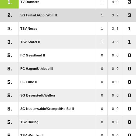
1.
3
TV Donnern
1
4 : 0
2.
3
SG Frelsd./​App./​Woll. II
1
3 : 2
3.
1
TSV Nesse
1
3 : 3
3.
1
TSV Stotel II
1
3 : 3
5.
0
FC Geestland II
0
0 : 0
5.
0
FC Hagen/​Uthlede III
0
0 : 0
5.
0
FC Lune II
0
0 : 0
5.
0
SG Beverstedt/​Wellen
0
0 : 0
5.
0
SG Neuenwalde/​Krempel/​Holßel II
0
0 : 0
5.
0
TSV Düring
0
0 : 0
5.
0
TSV Wehden II
0
0 : 0