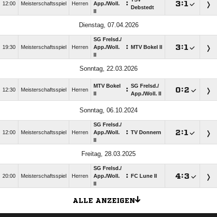
:

:

12:00
Meisterschaftsspiel
Herren
App./​Woll.
Debstedt
II
Dienstag, 07.04.2026
SG Frelsd./​
:

:

19:30
Meisterschaftsspiel
Herren
App./​Woll.
MTV Bokel II
II
Sonntag, 22.03.2026
MTV Bokel
SG Frelsd./​
:

:

12:30
Meisterschaftsspiel
Herren
II
App./​Woll. II
Sonntag, 06.10.2024
SG Frelsd./​
:

:

12:00
Meisterschaftsspiel
Herren
App./​Woll.
TV Donnern
II
Freitag, 28.03.2025
SG Frelsd./​
:

:

20:00
Meisterschaftsspiel
Herren
App./​Woll.
FC Lune II
II
ALLE ANZEIGEN