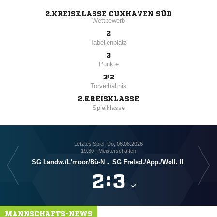
2.KREISKLASSE CUXHAVEN SÜD
Wettbewerb
2
Tabellenplatz
3
Punkte
3:2
Torverhältnis
2.KREISKLASSE
Spielklasse
Letztes Spiel: Do, 06.08.2026
19:30 | Meisterschaften
SG Landw./​L'moor/​Bü-N
-
SG Frelsd./​App./​Woll. II

:

MANNSCHAFTS-NEWS