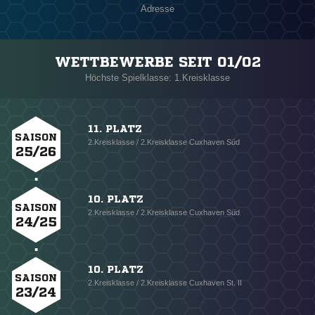
Adresse
WETTBEWERBE SEIT 01/02
Höchste Spielklasse: 1.Kreisklasse
11. PLATZ
SAISON
2.Kreisklasse / 2.Kreisklasse Cuxhaven Süd
25/26
10. PLATZ
SAISON
2.Kreisklasse / 2.Kreisklasse Cuxhaven Süd
24/25
10. PLATZ
SAISON
2.Kreisklasse / 2.Kreisklasse Cuxhaven St. II
23/24