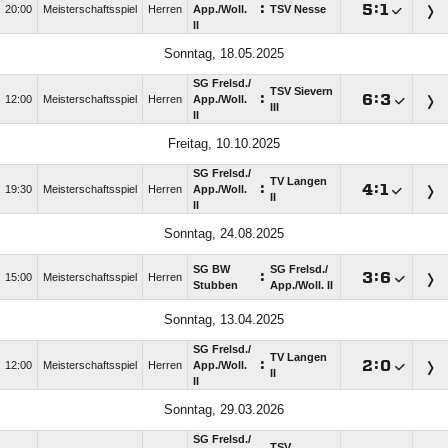
:

:

20:00
Meisterschaftsspiel
Herren
App./​Woll.
TSV Nesse
II
Sonntag, 18.05.2025
SG Frelsd./​
TSV Sievern
:

:

12:00
Meisterschaftsspiel
Herren
App./​Woll.
III
II
Freitag, 10.10.2025
SG Frelsd./​
TV Langen
:

:

19:30
Meisterschaftsspiel
Herren
App./​Woll.
II
II
Sonntag, 24.08.2025
SG BW
SG Frelsd./​
:

:

15:00
Meisterschaftsspiel
Herren
Stubben
App./​Woll. II
Sonntag, 13.04.2025
SG Frelsd./​
TV Langen
:

:

12:00
Meisterschaftsspiel
Herren
App./​Woll.
II
II
Sonntag, 29.03.2026
SG Frelsd./​
TSV