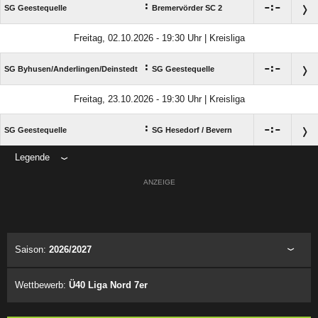
:

:

SG Geestequelle
Bremervörder SC 2
Freitag, 02.10.2026 - 19:30 Uhr | Kreisliga
:

:

SG Byhusen/​Anderlingen/​Deinstedt
SG Geestequelle
Freitag, 23.10.2026 - 19:30 Uhr | Kreisliga
:

:

SG Geestequelle
SG Hesedorf /​ Bevern
Legende
ANZEIGE
Saison:
2026/2027
Wettbewerb:
Ü40 Liga Nord 7er