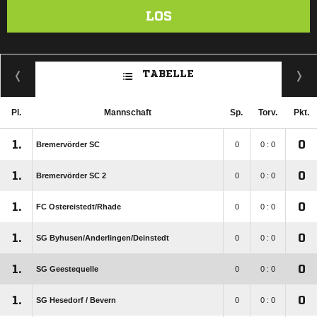
LOS
TABELLE
Pl.
Mannschaft
Sp.
Torv.
Pkt.
1.
0
Bremervörder SC
0
0 : 0
1.
0
Bremervörder SC 2
0
0 : 0
1.
0
FC Ostereistedt/​Rhade
0
0 : 0
1.
0
SG Byhusen/​Anderlingen/​Deinstedt
0
0 : 0
1.
0
SG Geestequelle
0
0 : 0
1.
0
SG Hesedorf /​ Bevern
0
0 : 0