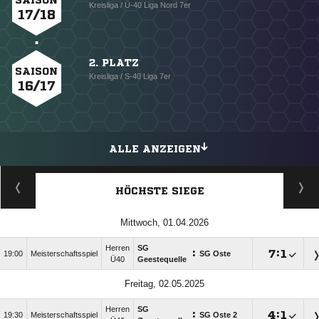
SAISON
Kreisliga / Ü-40 Liga Nord 7er
17/18
2. PLATZ
SAISON
Kreisliga / S-40 Liga 7er
16/17
ALLE ANZEIGEN
HÖCHSTE SIEGE
Mittwoch, 01.04.2026
Herren
SG
:

:

19:00
Meisterschaftsspiel
SG Oste
Ü40
Geestequelle
Freitag, 02.05.2025
Herren
SG
:

:

19:30
Meisterschaftsspiel
SG Oste 2