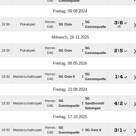
Ü40
Geestequelle
Freitag, 09.08.2024
Herren
SG

:

:
19:30
Pokalspiel
SG Oste
nE
Ü40
Geestequelle
Mittwoch, 26.11.2025
Herren
SG
:

:

19:30
Pokalspiel
SG Oste
Ü40
Geestequelle
Freitag, 08.05.2026
Herren
SG
:

:

19:30
Meisterschaftsspiel
SG Oste II
Ü40
Geestequelle
Freitag, 23.08.2024
SG
Herren
SG
:

:

19:30
Meisterschaftsspiel
Sandbostel/​
Ü40
Geestequelle
Selsingen
Freitag, 17.10.2025
Herren
SG
:

:

19:30
Meisterschaftsspiel
SG Oste II
Ü40
Geestequelle