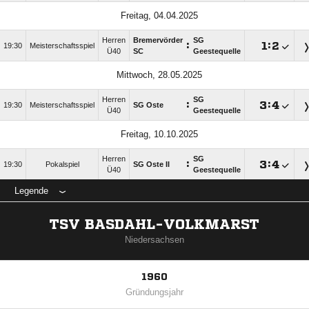
Freitag, 04.04.2025
Herren
Bremervörder
SG
:

:

19:30
Meisterschaftsspiel
Ü40
SC
Geestequelle
Mittwoch, 28.05.2025
Herren
SG
:

:

19:30
Meisterschaftsspiel
SG Oste
Ü40
Geestequelle
Freitag, 10.10.2025
Herren
SG
:

:

19:30
Pokalspiel
SG Oste II
Ü40
Geestequelle
Legende
TSV BASDAHL-VOLKMARST
Niedersachsen
1960
Gründungsjahr