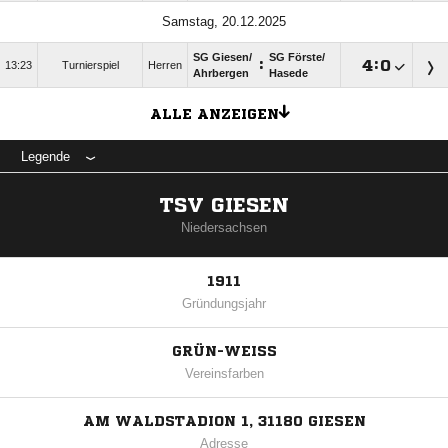
Samstag, 20.12.2025
SG Giesen/​
SG Förste/​
:

:

13:23
Turnierspiel
Herren
Ahrbergen
Hasede
ALLE ANZEIGEN
Legende
TSV GIESEN
Niedersachsen
1911
Gründungsjahr
GRÜN-WEISS
Vereinsfarben
AM WALDSTADION 1, 31180 GIESEN
Adresse