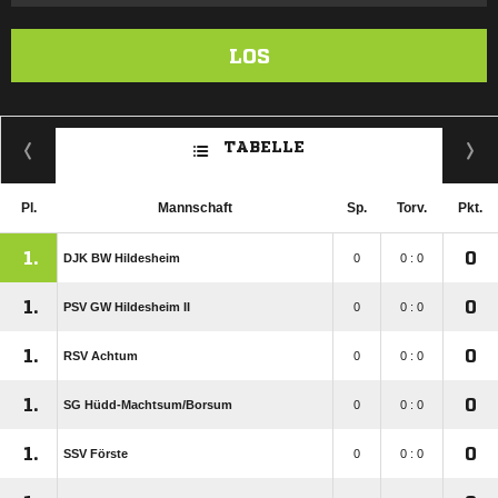
LOS
TABELLE
Pl.
Mannschaft
Sp.
Torv.
Pkt.
1.
0
DJK BW Hildesheim
0
0 : 0
1.
0
PSV GW Hildesheim II
0
0 : 0
1.
0
RSV Achtum
0
0 : 0
1.
0
SG Hüdd-Machtsum/​Borsum
0
0 : 0
1.
0
SSV Förste
0
0 : 0