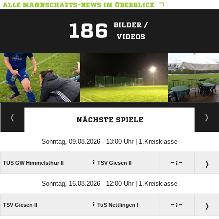
ALLE MANNSCHAFTS-NEWS IM ÜBERBLICK
186
BILDER /
VIDEOS
ANZEIGE
NÄCHSTE SPIELE
Sonntag, 09.08.2026 - 13:00 Uhr | 1.Kreisklasse
:

:

TUS GW Himmelsthür II
TSV Giesen II
Sonntag, 16.08.2026 - 12:00 Uhr | 1.Kreisklasse
:

:

TSV Giesen II
TuS Nettlingen I