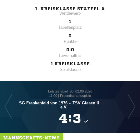
1. KREISKLASSE STAFFEL A
Wettbewerb
1
Tabellenplatz
0
Punkte
0:0
Torverhältnis
1.KREISKLASSE
Spielklasse
Letztes Spiel: So, 02.08.2026
11:00 | Freundschaftsspiele
SG Frankenfeld von 1976
-
TSV Giesen II
e.V.

:

MANNSCHAFTS-NEWS