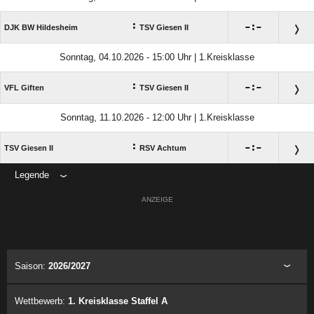
:

:

DJK BW Hildesheim
TSV Giesen II
Sonntag, 04.10.2026 - 15:00 Uhr | 1.Kreisklasse
:

:

VFL Giften
TSV Giesen II
Sonntag, 11.10.2026 - 12:00 Uhr | 1.Kreisklasse
:

:

TSV Giesen II
RSV Achtum
Legende
ANZEIGE
Saison:
2026/2027
Wettbewerb:
1. Kreisklasse Staffel A