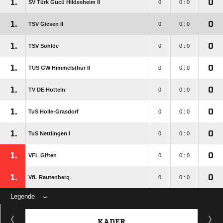
1.
0
SV Türk Gücü Hildesheim II
0
0 : 0
1.
0
TSV Giesen II
0
0 : 0
1.
0
TSV Söhlde
0
0 : 0
1.
0
TUS GW Himmelsthür II
0
0 : 0
1.
0
TV DE Hotteln
0
0 : 0
1.
0
TuS Holle-Grasdorf
0
0 : 0
1.
0
TuS Nettlingen I
0
0 : 0
1.
0
VFL Giften
0
0 : 0
1.
0
VfL Rautenberg
0
0 : 0
Legende
KADER