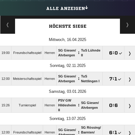
ALLE ANZEIGEN
HÖCHSTE SIEGE
Mittwoch, 16.04.2025
SG Giesen/​
TuS Lühnde
:

:

19:00
Freundschaftsspiel
Herren
Ahrbergen
II
Sonntag, 02.11.2025
SG Giesen/​
TuS
:

:

12:00
Meisterschaftsspiel
Herren
Ahrbergen
Nettlingen I
Samstag, 03.01.2026
PSV GW
SG Giesen/​
:

:

15:26
Turnierspiel
Herren
Hildesheim
Ahrbergen
II
Sonntag, 13.07.2025
SG Rössing/​
SG Giesen/​
:

:

12:00
Freundschaftsspiel
Herren
Barnten/​
Ahrbergen