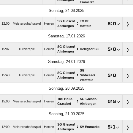
Emmerke
Sonntag, 24.08.2025
SG Giesen/​
TV DE
:

:

12:00
Meisterschaftsspiel
Herren
Ahrbergen
Hotteln
Samstag, 17.01.2026
SG Giesen/​
:

:

15:07
Turnierspiel
Herren
Delligser SC
Ahrbergen
Samstag, 24.01.2026
SG
SG Giesen/​
:

:

15:40
Turnierspiel
Herren
Sibbesse/​
Ahrbergen
Westfeld
Sonntag, 28.09.2025
TuS Holle-
SG Giesen/​
:

:

15:00
Meisterschaftsspiel
Herren
Grasdorf
Ahrbergen
Sonntag, 21.09.2025
SG Giesen/​
:

:

12:00
Meisterschaftsspiel
Herren
SV Emmerke
Ahrbergen