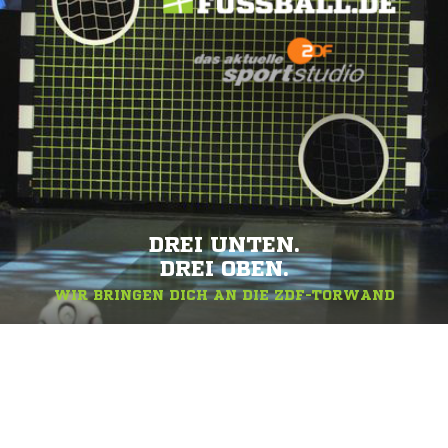
DREI UNTEN.
DREI OBEN.
WIR BRINGEN DICH AN DIE ZDF-TORWAND