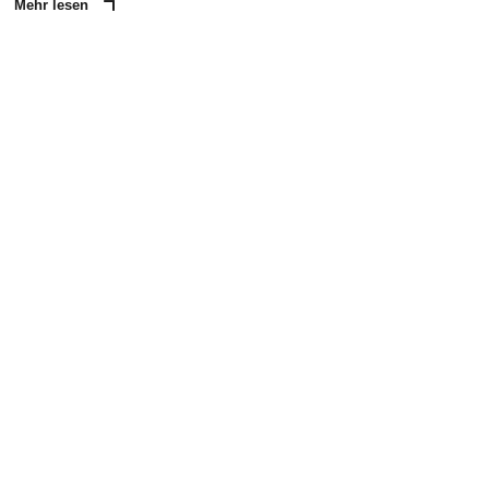
Mehr lesen
ANZEIGE
NACHRICHT SENDEN
* Pflichtfelder