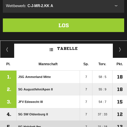
Wettbewerb:
C-J-MR-2.KK A
LOS
TABELLE
Pl.
Mannschaft
Sp.
Torv.
Pkt.
1.
18
JSG Ammerland Mitte
7
58 : 5
2.
18
SG Augustfehn/​Apen II
7
55 : 9
3.
15
JFV Edewecht III
7
54 : 7
4.
12
SG SW Oldenburg II
7
37 : 33
5.
12
SG Halsbek 9er
7
21 : 18