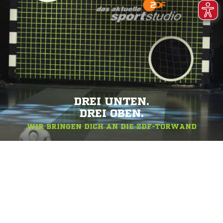
DREI UNTEN.
DREI OBEN.
WIR BRINGEN DICH AN DIE ZDF-TORWAND