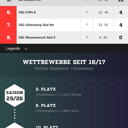
6.
4
JSG FriPe II
7
12 : 40
7.
4
JSG Oldenburg Süd 9er
7
12 : 81
8.
0
JSG Wesermarsch Süd II
7
6 : 62
Legende
WETTBEWERBE SEIT 16/17
Höchste Spielklasse: 1.Kreisklasse
2. PLATZ
SAISON
2.Kreisklasse / C-J-QR-2.KK 9er
25/26
5. PLATZ
2.Kreisklasse / C-J-MR-2.KK A
10. PLATZ