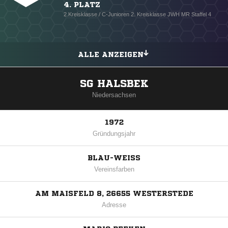
4. PLATZ
2.Kreisklasse / C-Junioren 2. Kreisklasse JWH MR Staffel 4
ALLE ANZEIGEN
SG HALSBEK
Niedersachsen
1972
Gründungsjahr
BLAU-WEISS
Vereinsfarben
AM MAISFELD 8, 26655 WESTERSTEDE
Adresse