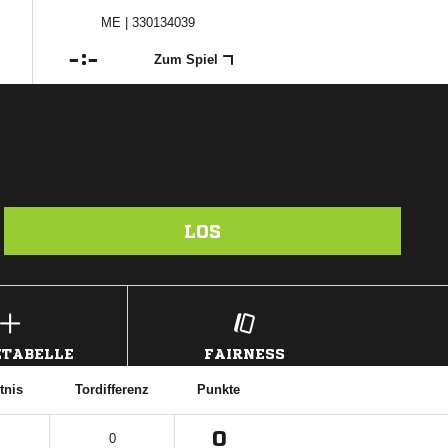
ME | 330134039

:

Zum Spiel
LOS
TABELLE
FAIRNESS
tnis
Tordifferenz
Punkte
0
0