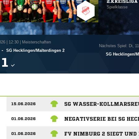
2.KREISLIGA 
Spielklasse
026
|
12:30 | Meisterschaften
Nächstes Spiel: Di, 1
-
SG Hecklingen/​Malterdingen 2
SG Hecklingen/​M

SG WASSER-KOLLMARSREU
15.06.2026
NEGATIVSERIE BEI SG HE
01.06.2026
FV NIMBURG 2 SIEGT UND
01.06.2026