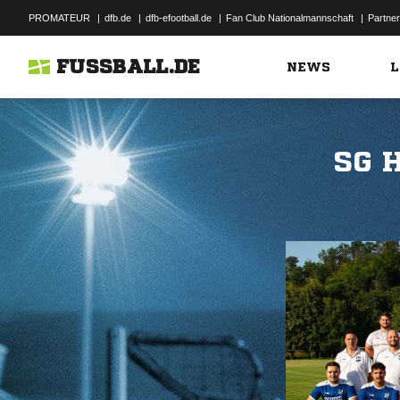
PROMATEUR
|
dfb.de
|
dfb-efootball.de
|
Fan Club Nationalmannschaft
|
Partner
FUSSBALL.DE
NEWS
L
SG 