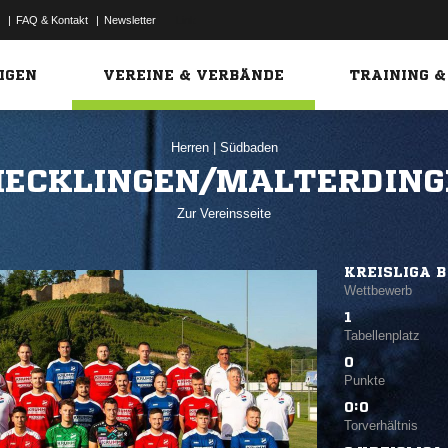
|
FAQ & Kontakt
|
Newsletter
Link
IGEN
VEREINE & VERBÄNDE
TRAINING &
Herren
|
Südbaden
HECKLINGEN/MALTERDING
Zur Vereinsseite
KREISLIGA B
Wettbewerb
1
Tabellenplatz
0
Punkte
0:0
Torverhältnis