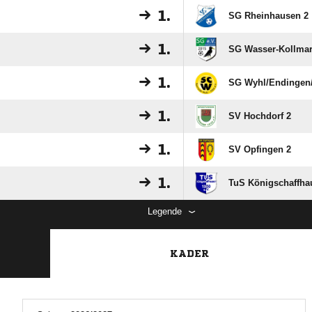
1.
SG Rheinhausen 2
1.
SG Wasser-Kollmar
1.
SG Wyhl/​Endingen/
1.
SV Hochdorf 2
1.
SV Opfingen 2
1.
TuS Königschaffha
Legende
KADER