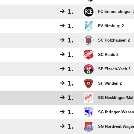
1.
FC Emmendingen 
1.
FV Nimburg 2
1.
SC Holzhausen 2
1.
SC Reute 2
1.
SF Elzach-Yach 3
1.
SF Winden 2
1.
SG Hecklingen/​Mal
1.
SG Ihringen/​Wasen
1.
SG Nordweil/​Wagen