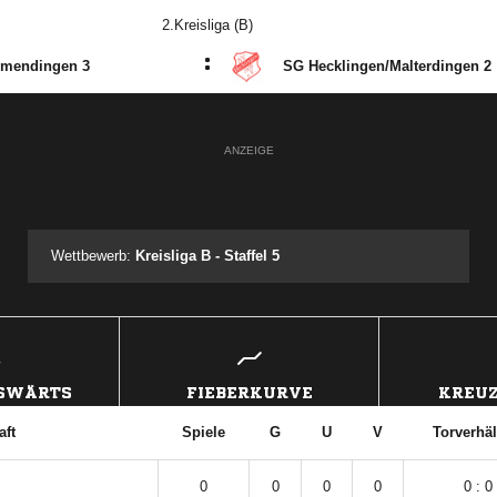
2.Kreisliga (B)
:
mendingen 3
SG Hecklingen/​Malterdingen 2
ANZEIGE
Wettbewerb:
Kreisliga B - Staffel 5
USWÄRTS
FIEBERKURVE
KREUZ
ft
Spiele
G
U
V
Torverhäl
0
0
0
0
0 : 0