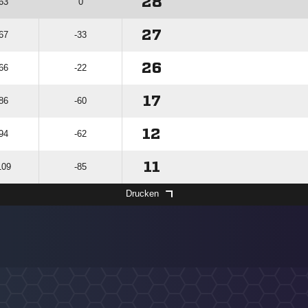
28
 63
0
27
 67
-33
26
 66
-22
17
 86
-60
12
 94
-62
11
109
-85
Drucken