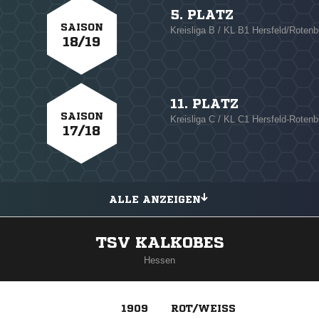
5. PLATZ
SAISON
Kreisliga B / KL B1 Hersfeld/Rotenb
18/19
11. PLATZ
SAISON
Kreisliga C / KL C1 Hersfeld-Rotenb
17/18
ALLE ANZEIGEN
TSV KALKOBES
Hessen
1909
ROT/WEISS