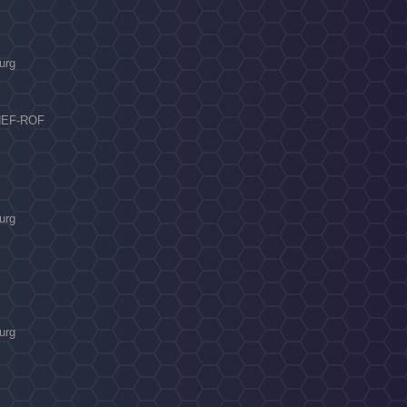
urg
 HEF-ROF
urg
urg