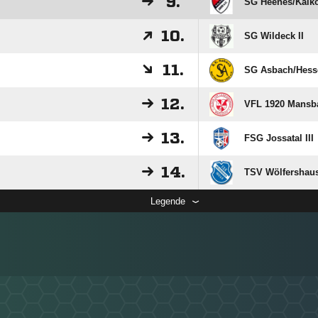
9.
SG Heenes/​Kalko
10.
SG Wildeck II
11.
SG Asbach/​Hesse
12.
VFL 1920 Mansba
13.
FSG Jossatal III
14.
TSV Wölfershaus
Legende