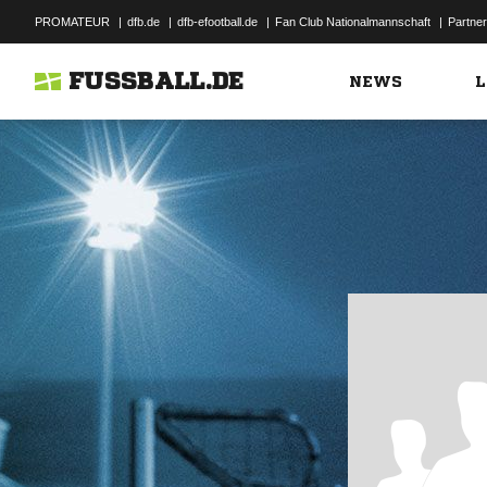
PROMATEUR
|
dfb.de
|
dfb-efootball.de
|
Fan Club Nationalmannschaft
|
Partner
FUSSBALL.DE
NEWS
L