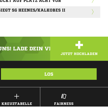
RÜCKT AUF PLATZ ACHT VOR
EGT SG HEENES/KALKOBES II
+
 UNS! LADE DEIN VIDEO ODER FOTO HOC
JETZT HOCHLADEN
LOS
KREUZTABELLE
FAIRNESS