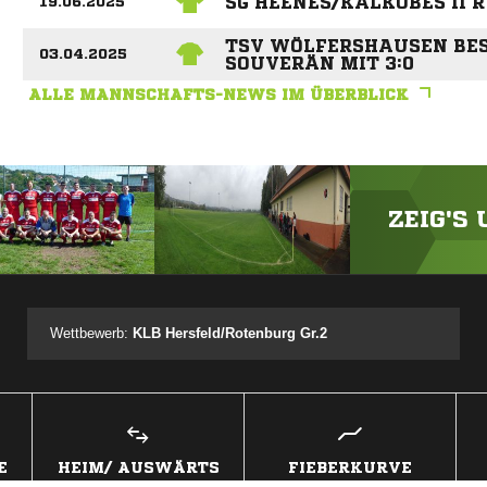
SG HEENES/KALKOBES II 
19.06.2025
TSV WÖLFERSHAUSEN BESI
03.04.2025
SOUVERÄN MIT 3:0
ALLE MANNSCHAFTS-NEWS IM ÜBERBLICK
ZEIG'S
ANZEIGE
Wettbewerb:
KLB Hersfeld/Rotenburg Gr.2
E
HEIM/ AUSWÄRTS
FIEBERKURVE