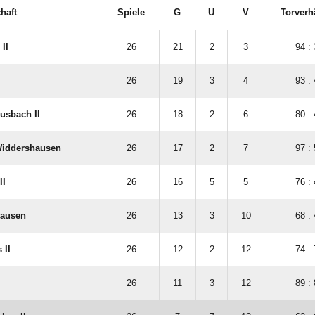
haft
Spiele
G
U
V
Torverh
II
26
21
2
3
94 :
26
19
3
4
93 :
usbach II
26
18
2
6
80 :
Widdershausen
26
17
2
7
97 :
II
26
16
5
5
76 :
ausen
26
13
3
10
68 :
 II
26
12
2
12
74 :
26
11
3
12
89 :