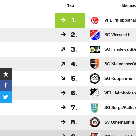
Platz
Mannsc
1.
VFL Philippsthal 
2.
SG Werratal II
3.
SG Friedewald/​A
4.
SG Kleinensee/​
5.
SG Kuppenrhön 
6.
VFL Heimboldsh
7.
SG Sorga/​Kathus
8.
SV Unterhaun II