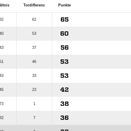
ältnis
Tordifferenz
Punkte
65
 32
62
60
 40
53
56
 43
37
53
 51
46
53
 43
33
42
 45
23
38
 73
1
36
 82
7