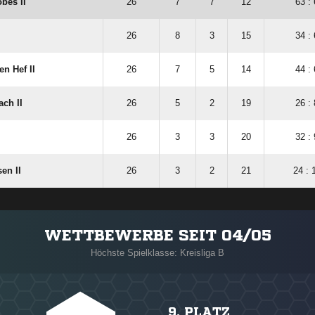
bes II
26
7
7
12
63 :
26
8
3
15
34 :
n Hef II
26
7
5
14
44 :
ch II
26
5
2
19
26 :
26
3
3
20
32 :
en II
26
3
2
21
24 : 
WETTBEWERBE SEIT 04/05
Höchste Spielklasse: Kreisliga B
9. PLATZ