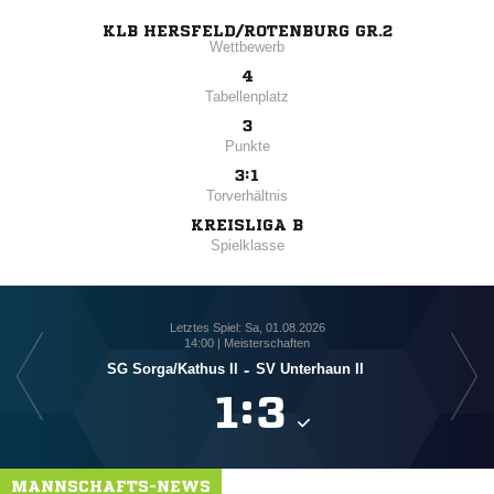
KLB HERSFELD/ROTENBURG GR.2
Wettbewerb
4
Tabellenplatz
3
Punkte
3:1
Torverhältnis
KREISLIGA B
Spielklasse
Letztes Spiel: Sa, 01.08.2026
14:00 | Meisterschaften
SG Sorga/​Kathus II
-
SV Unterhaun II

:

MANNSCHAFTS-NEWS