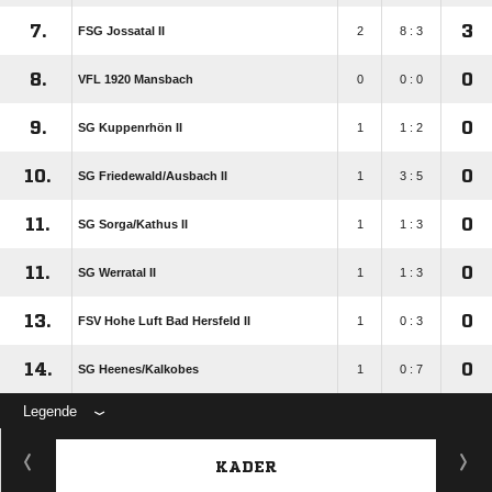
7.
3
FSG Jossatal II
2
8 : 3
8.
0
VFL 1920 Mansbach
0
0 : 0
9.
0
SG Kuppenrhön II
1
1 : 2
10.
0
SG Friedewald/​Ausbach II
1
3 : 5
11.
0
SG Sorga/​Kathus II
1
1 : 3
11.
0
SG Werratal II
1
1 : 3
13.
0
FSV Hohe Luft Bad Hersfeld II
1
0 : 3
14.
0
SG Heenes/​Kalkobes
1
0 : 7
Legende
KADER