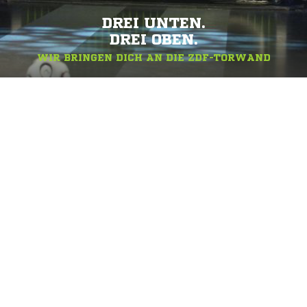
DREI UNTEN.
DREI OBEN.
WIR BRINGEN DICH AN DIE ZDF-TORWAND