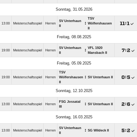
Sonntag, 31.05.2026
TSV
SV Unterhaun
:

:

13:00
Meisterschaftsspiel
Herren
Wölfershausen
II
II
Freitag, 08.08.2025
SV Unterhaun
VFL 1920
:

:

19:00
Meisterschaftsspiel
Herren
II
Mansbach II
Freitag, 05.09.2025
TSV
:

:

19:00
Meisterschaftsspiel
Herren
Wölfershausen
SV Unterhaun II
II
Sonntag, 12.10.2025
FSG Jossatal
:

:

13:00
Meisterschaftsspiel
Herren
SV Unterhaun II
III
Sonntag, 16.03.2025
SV Unterhaun
:

:

13:00
Meisterschaftsspiel
Herren
SG Wildeck II
II