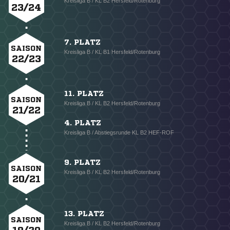
Kreisliga B / KL B2 Hersfeld/Rotenburg
23/24
7. PLATZ
SAISON
Kreisliga B / KL B1 Hersfeld/Rotenburg
22/23
11. PLATZ
SAISON
Kreisliga B / KL B2 Hersfeld/Rotenburg
21/22
4. PLATZ
Kreisliga B / Abstiegsrunde KL B2 HEF-ROF
9. PLATZ
SAISON
Kreisliga B / KL B2 Hersfeld/Rotenburg
20/21
13. PLATZ
SAISON
Kreisliga B / KL B2 Hersfeld/Rotenburg