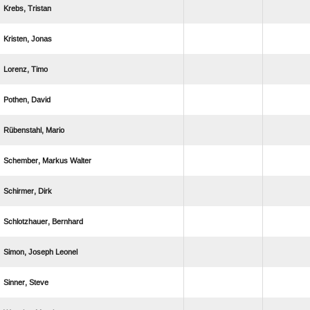
 
 
 
 
 
  
 
 
  
 