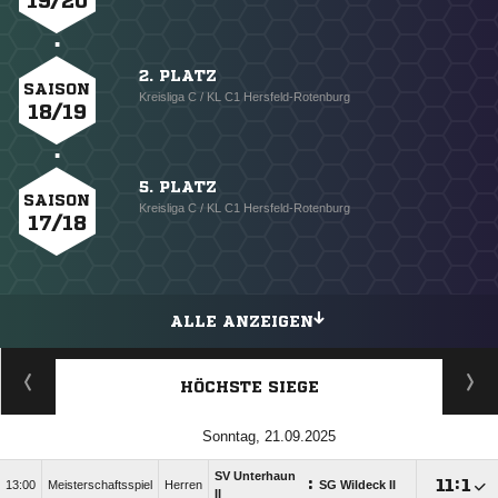
19/20
2. PLATZ
SAISON
Kreisliga C / KL C1 Hersfeld-Rotenburg
18/19
5. PLATZ
SAISON
Kreisliga C / KL C1 Hersfeld-Rotenburg
17/18
ALLE ANZEIGEN
HÖCHSTE SIEGE
Sonntag, 21.09.2025
SV Unterhaun
:

:

13:00
Meisterschaftsspiel
Herren
SG Wildeck II
II