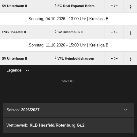
:

:

SV Unterhaun II
FC Real Espanol Bebra
Sonntag, 04.10.2026 - 13:00 Uhr | Kreisliga B
:

:

FSG Jossatal II
SV Unterhaun II
Sonntag, 11.10.2026 - 15:00 Uhr | Kreisliga B
:

:

SV Unterhaun II
VFL Heimboldshausen
Legende
ANZEIGE
Saison:
2026/2027
Wettbewerb:
KLB Hersfeld/Rotenburg Gr.2