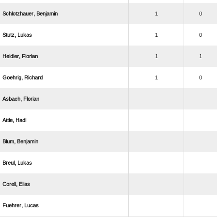
 
1
0
 
1
0
 
1
1
 
1
0
 
 
 
 
 
 