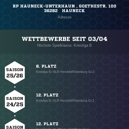
RP HAUNECK-UNTERHAUN , GOETHESTR. 100
36282 HAUNECK
Adresse
WETTBEWERBE SEIT 03/04
Höchste Spielklasse: Kreisliga B
8. PLATZ
SAISON
Kreisliga B / KLB Hersfeld/Rotenburg Gr.2
25/26
12. PLATZ
SAISON
Kreisliga B / KLB Hersfeld/Rotenburg Gr.2
24/25
12. PLATZ
SAISON