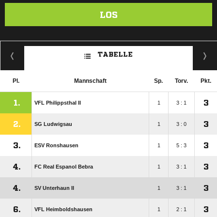
LOS
TABELLE
Pl.
Mannschaft
Sp.
Torv.
Pkt.
1.
3
VFL Philippsthal II
1
3 : 1
2.
3
SG Ludwigsau
1
3 : 0
3.
3
ESV Ronshausen
1
5 : 3
4.
3
FC Real Espanol Bebra
1
3 : 1
4.
3
SV Unterhaun II
1
3 : 1
6.
3
VFL Heimboldshausen
1
2 : 1