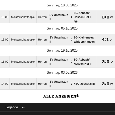
Sonntag, 18.05.2025
SG Asbach/​
SV Unterhaun
:

:

13:00
Meisterschaftsspiel
Herren
Hessen Hef II
W
II
zg.
Sonntag, 05.10.2025
SV Unterhaun
SG Kleinensee/​
:

:

13:00
Meisterschaftsspiel
Herren
II
Widdershausen
Sonntag, 19.10.2025
SV Unterhaun
SG Asbach/​
:

:

13:00
Meisterschaftsspiel
Herren
II
Hessen Hef II
Sonntag, 03.05.2026
SV Unterhaun
:

:

14:00
Meisterschaftsspiel
Herren
FSG Jossatal III
W
II
ALLE ANZEIGEN
Legende