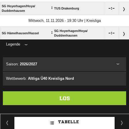
SG Hoyerhagen/​Hoya/​
:

:

TUS Drakenburg
Duddenhausen
Mittwoch, 11.11.2026 - 19:30 Uhr | Kreisliga
SG Hoyerhagen/​Hoya/​
:

:

SG Hämelhausen/​Hassel
Duddenhausen
Legende
ANZEIGE
Saison:
2026/2027
Wettbewerb:
Altliga Ü40 Kreisliga Nord
LOS
TABELLE