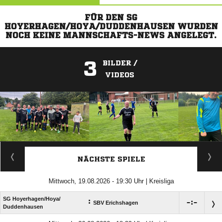
FÜR DEN SG
HOYERHAGEN/HOYA/DUDDENHAUSEN WURDEN
NOCH KEINE MANNSCHAFTS-NEWS ANGELEGT.
3
BILDER /
VIDEOS
ANZEIGE
NÄCHSTE SPIELE
Mittwoch, 19.08.2026 - 19:30 Uhr | Kreisliga
SG Hoyerhagen/​Hoya/​
:

:

SBV Erichshagen
Duddenhausen