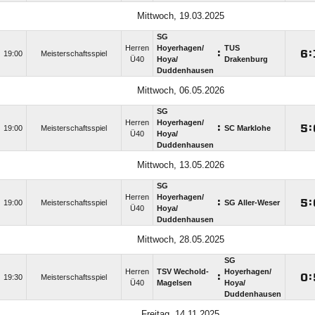
Mittwoch, 19.03.2025
SG
Herren
Hoyerhagen/​
TUS
:

:
19:00
Meisterschaftsspiel
Ü40
Hoya/​
Drakenburg
Duddenhausen
Mittwoch, 06.05.2026
SG
Herren
Hoyerhagen/​
:

:
19:00
Meisterschaftsspiel
SC Marklohe
Ü40
Hoya/​
Duddenhausen
Mittwoch, 13.05.2026
SG
Herren
Hoyerhagen/​
:

:
19:00
Meisterschaftsspiel
SG Aller-Weser
Ü40
Hoya/​
Duddenhausen
Mittwoch, 28.05.2025
SG
Herren
TSV Wechold-
Hoyerhagen/​
:

:
19:30
Meisterschaftsspiel
Ü40
Magelsen
Hoya/​
Duddenhausen
Freitag, 14.11.2025