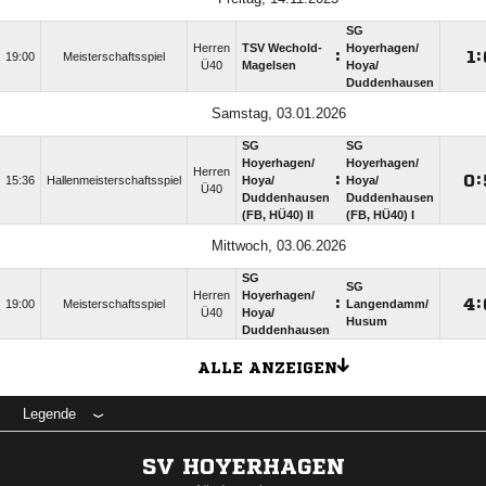
SG
Herren
TSV Wechold-
Hoyerhagen/​
:

:
19:00
Meisterschaftsspiel
Ü40
Magelsen
Hoya/​
Duddenhausen
Samstag, 03.01.2026
SG
SG
Hoyerhagen/​
Hoyerhagen/​
Herren
:

:
15:36
Hallenmeisterschaftsspiel
Hoya/​
Hoya/​
Ü40
Duddenhausen
Duddenhausen
(FB, HÜ40) II
(FB, HÜ40) I
Mittwoch, 03.06.2026
SG
SG
Herren
Hoyerhagen/​
:

:
19:00
Meisterschaftsspiel
Langendamm/​
Ü40
Hoya/​
Husum
Duddenhausen
ALLE ANZEIGEN
Legende
SV HOYERHAGEN