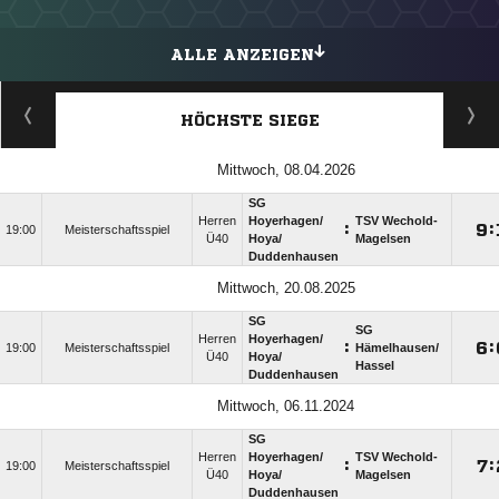
ALLE ANZEIGEN
HÖCHSTE SIEGE
Mittwoch, 08.04.2026
SG
Herren
Hoyerhagen/​
TSV Wechold-
:

:
19:00
Meisterschaftsspiel
Ü40
Hoya/​
Magelsen
Duddenhausen
Mittwoch, 20.08.2025
SG
SG
Herren
Hoyerhagen/​
:

:
19:00
Meisterschaftsspiel
Hämelhausen/​
Ü40
Hoya/​
Hassel
Duddenhausen
Mittwoch, 06.11.2024
SG
Herren
Hoyerhagen/​
TSV Wechold-
:

:
19:00
Meisterschaftsspiel
Ü40
Hoya/​
Magelsen
Duddenhausen