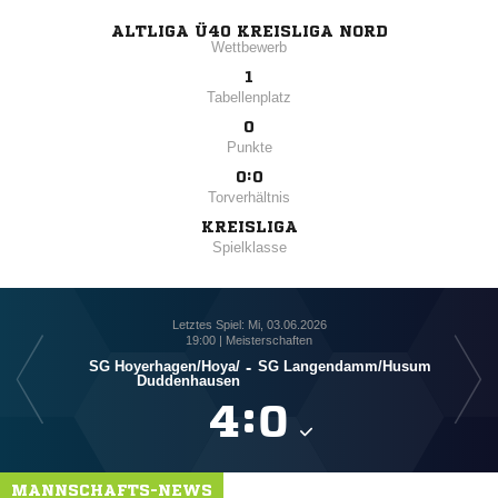
ALTLIGA Ü40 KREISLIGA NORD
Wettbewerb
1
Tabellenplatz
0
Punkte
0:0
Torverhältnis
KREISLIGA
Spielklasse
Letztes Spiel: Mi, 03.06.2026
19:00 | Meisterschaften
SG Hoyerhagen/​Hoya/​
-
SG Langendamm/​Husum
Duddenhausen

:

MANNSCHAFTS-NEWS