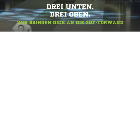
DREI UNTEN.
DREI OBEN.
WIR BRINGEN DICH AN DIE ZDF-TORWAND