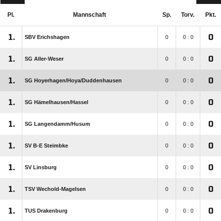
Pl.
Mannschaft
Sp.
Torv.
Pkt.
1.
0
SBV Erichshagen
0
0 : 0
1.
0
SG Aller-Weser
0
0 : 0
1.
0
SG Hoyerhagen/​Hoya/​Duddenhausen
0
0 : 0
1.
0
SG Hämelhausen/​Hassel
0
0 : 0
1.
0
SG Langendamm/​Husum
0
0 : 0
1.
0
SV B-E Steimbke
0
0 : 0
1.
0
SV Linsburg
0
0 : 0
1.
0
TSV Wechold-Magelsen
0
0 : 0
1.
0
TUS Drakenburg
0
0 : 0