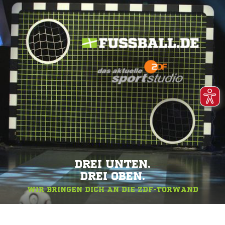
DREI UNTEN.
DREI OBEN.
WIR BRINGEN DICH AN DIE ZDF-TORWAND