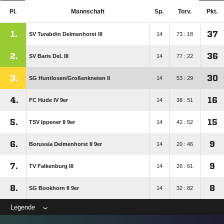
Pl.
Mannschaft
Sp.
Torv.
Pkt.
1.
37
SV Turabdin Delmenhorst III
14
73 : 18
2.
36
SV Baris Del. III
14
77 : 22
3.
30
SG Huntlosen/​Großenkneten II
14
53 : 29
4.
16
FC Hude IV 9er
14
38 : 51
5.
15
TSV Ippener II 9er
14
42 : 52
6.
9
Borussia Delmenhorst II 9er
14
20 : 46
7.
9
TV Falkenburg III
14
26 : 61
8.
8
SG Bookhorn II 9er
14
32 : 82
Legende