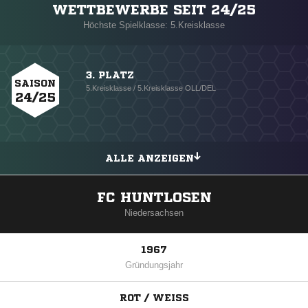
WETTBEWERBE SEIT 24/25
Höchste Spielklasse: 5.Kreisklasse
3. PLATZ
SAISON
5.Kreisklasse / 5.Kreisklasse OLL/DEL
24/25
ALLE ANZEIGEN
FC HUNTLOSEN
Niedersachsen
1967
Gründungsjahr
ROT / WEISS