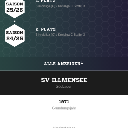
1. PLATZ
SAISON
3.Kreisliga (C) / Kreisliga C Staffel 3
25/26
2. PLATZ
SAISON
3.Kreisliga (C) / Kreisliga C Staffel 3
24/25
ALLE ANZEIGEN
SV ILLMENSEE
Südbaden
1971
Gründungsjahr