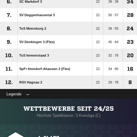
6.
34
SC Markdorf 3
22
39 : 39
7.
28
SV Deggenhausertal 3
22
50 : 57
8.
24
TuS Meersburg 2
22
39 : 55
9.
23
SV Denkingen 3 (Flex)
22
45 : 64
10.
20
TuS Immenstaad 3
22
32 : 76
11.
16
SpFr Ittendorf-Ahausen 2 (Flex)
22
34 : 90
12.
8
RSV Hagnau 2
22
29 : 78
Legende
WETTBEWERBE SEIT 24/25
Höchste Spielklasse: 3.Kreisliga (C)