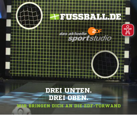
DREI UNTEN.
DREI OBEN.
WIR BRINGEN DICH AN DIE ZDF-TORWAND