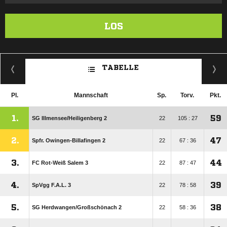
LOS
TABELLE
Pl.
Mannschaft
Sp.
Torv.
Pkt.
1.
59
SG Illmensee/​Heiligenberg 2
22
105 : 27
2.
47
Spfr. Owingen-Billafingen 2
22
67 : 36
3.
44
FC Rot-Weiß Salem 3
22
87 : 47
4.
39
SpVgg F.A.L. 3
22
78 : 58
5.
38
SG Herdwangen/​Großschönach 2
22
58 : 36