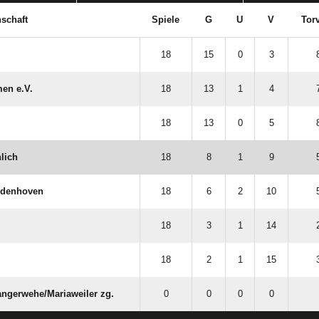
schaft
Spiele
G
U
V
Torv
18
15
0
3
men e.V.
18
13
1
4
18
13
0
5
lich
18
8
1
9
aldenhoven
18
6
2
10
18
3
1
14
18
2
1
15
angerwehe/​Mariaweiler zg.
0
0
0
0