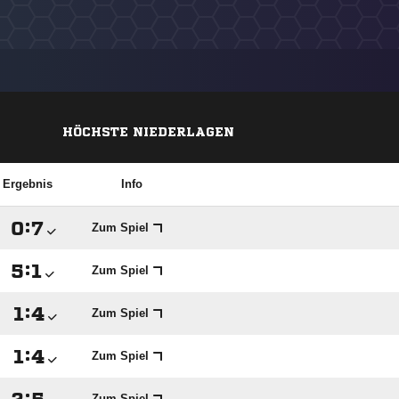
HÖCHSTE NIEDERLAGEN
Ergebnis
Info

:

Zum Spiel

:

Zum Spiel

:

Zum Spiel

:

Zum Spiel
Zum Spiel