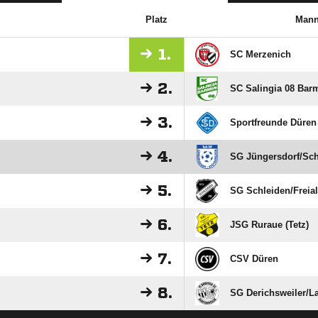
Platz
Mann
1.
SC Merzenich
2.
SC Salingia 08 Bar
3.
Sportfreunde Düren
4.
SG Jüngersdorf/​Sch
5.
SG Schleiden/​Frei
6.
JSG Ruraue (Tetz)
7.
CSV Düren
8.
SG Derichsweiler/​L