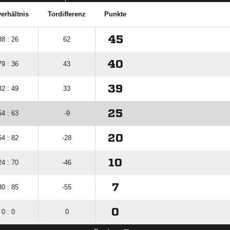
erhältnis
Tordifferenz
Punkte
45
88 : 26
62
40
79 : 36
43
39
82 : 49
33
25
54 : 63
-9
20
54 : 82
-28
10
24 : 70
-46
7
30 : 85
-55
0
0 : 0
0