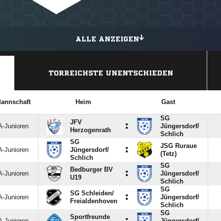
ALLE ANZEIGEN
TORREICHSTE UNENTSCHIEDEN
annschaft
Heim
Gast
SG
JFV
:
A-Junioren
Jüngersdorf/​
Herzogenrath
Schlich
SG
JSG Ruraue
:
A-Junioren
Jüngersdorf/​
(Tetz)
Schlich
SG
Bedburger BV
:
A-Junioren
Jüngersdorf/​
U19
Schlich
SG
SG Schleiden/​
:
A-Junioren
Jüngersdorf/​
Freialdenhoven
Schlich
SG
Sportfreunde
A-Junioren
Jüngersdorf/​