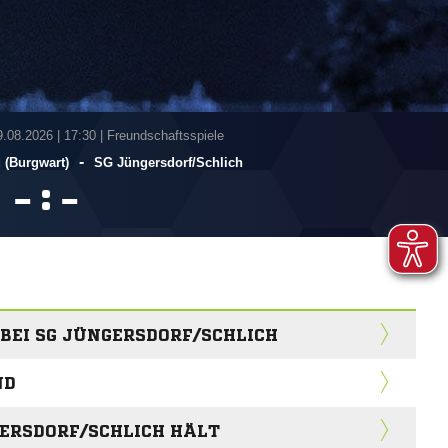
9.08.2026
|
17:30 | Freundschaftsspiele
-
 (Burgwart)
SG Jüngersdorf/​Schlich
:


BEI SG JÜNGERSDORF/SCHLICH
ND
GERSDORF/SCHLICH HÄLT