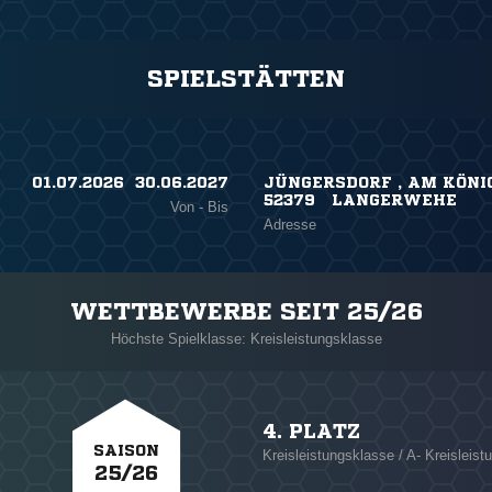
SPIELSTÄTTEN
01.07.2026 ​ 30.06.2027
JÜNGERSDORF , AM KÖNI
52379 LANGERWEHE
Von - Bis
Adresse
WETTBEWERBE SEIT 25/26
Höchste Spielklasse: Kreisleistungsklasse
4. PLATZ
SAISON
Kreisleistungsklasse / A- Kreisleist
25/26