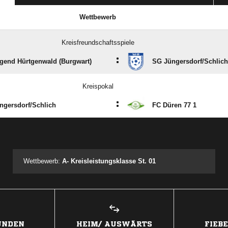
Wettbewerb
Kreisfreundschaftsspiele
:
gend Hürtgenwald (Burgwart)
SG Jüngersdorf/​Schlich
Kreispokal
:
gersdorf/​Schlich
FC Düren 77 1
ANZEIGE
Wettbewerb:
A- Kreisleistungsklasse St. 01
UNDEN
HEIM/ AUSWÄRTS
FIEB