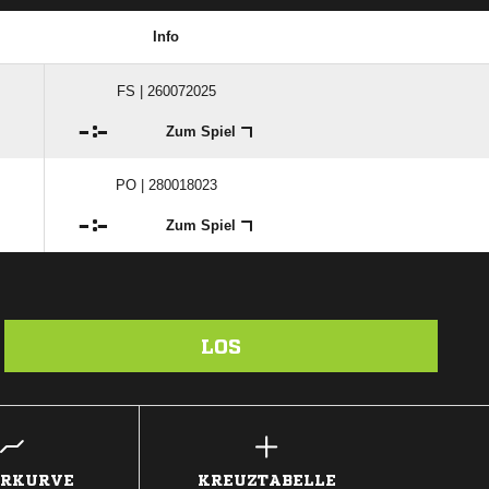
Info
FS | 260072025

:

Zum Spiel
PO | 280018023

:

Zum Spiel
LOS
ERKURVE
KREUZTABELLE