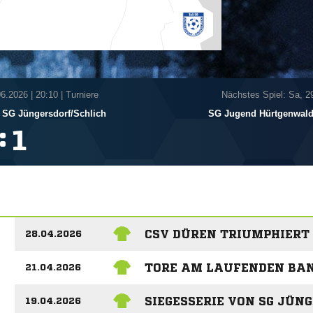
06.2026
|
20:10 | Turniere
Nächstes Spiel: Sa, 2
SG Jüngersdorf/​Schlich
SG Jugend Hürtgenwald
:

CSV DÜREN TRIUMPHIERT 
28.04.2026
TORE AM LAUFENDEN BA
21.04.2026
SIEGESSERIE VON SG JÜN
19.04.2026