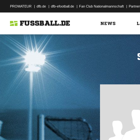
PROMATEUR
|
dfb.de
|
dfb-efootball.de
|
Fan Club Nationalmannschaft
|
Partner
FUSSBALL.DE
NEWS
L