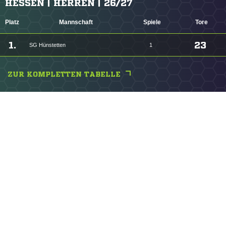
HESSEN | HERREN | 26/27
Platz
Mannschaft
Spiele
Tore
1.
23
SG Hünstetten
1
ZUR KOMPLETTEN TABELLE