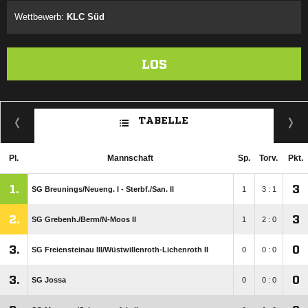
Wettbewerb:
KLC Süd
LOS
TABELLE
Pl.
Mannschaft
Sp.
Torv.
Pkt.
1.
3
SG Breunings/​Neueng. I - Sterbf./​San. II
1
3 : 1
2.
3
SG Grebenh./​Berm/​N-Moos II
1
2 : 0
3.
0
SG Freiensteinau III/​Wüstwillenroth-Lichenroth II
0
0 : 0
3.
0
SG Jossa
0
0 : 0