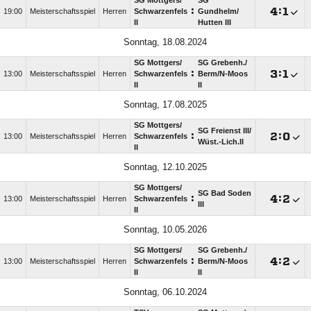
SG Mottgers/​
SG
:

:

19:00
Meisterschaftsspiel
Herren
Schwarzenfels
Gundhelm/​
II
Hutten III
Sonntag, 18.08.2024
SG Mottgers/​
SG Grebenh./​
:

:

13:00
Meisterschaftsspiel
Herren
Schwarzenfels
Berm/​N-Moos
II
II
Sonntag, 17.08.2025
SG Mottgers/​
SG Freienst III/​
:

:

13:00
Meisterschaftsspiel
Herren
Schwarzenfels
Wüst.-Lich.II
II
Sonntag, 12.10.2025
SG Mottgers/​
SG Bad Soden
:

:

13:00
Meisterschaftsspiel
Herren
Schwarzenfels
III
II
Sonntag, 10.05.2026
SG Mottgers/​
SG Grebenh./​
:

:

13:00
Meisterschaftsspiel
Herren
Schwarzenfels
Berm/​N-Moos
II
II
Sonntag, 06.10.2024