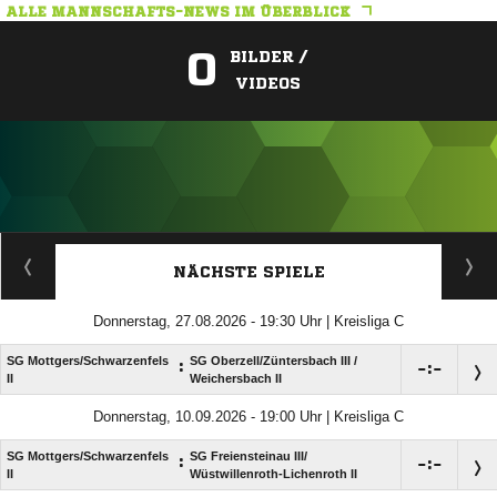
ALLE MANNSCHAFTS-NEWS IM ÜBERBLICK
0
BILDER /
VIDEOS
ANZEIGE
NÄCHSTE SPIELE
Donnerstag, 27.08.2026 - 19:30 Uhr | Kreisliga C
SG Mottgers/​Schwarzenfels
SG Oberzell/​Züntersbach III /​
:

:

II
Weichersbach II
Donnerstag, 10.09.2026 - 19:00 Uhr | Kreisliga C
SG Mottgers/​Schwarzenfels
SG Freiensteinau III/​
:

:

II
Wüstwillenroth-Lichenroth II