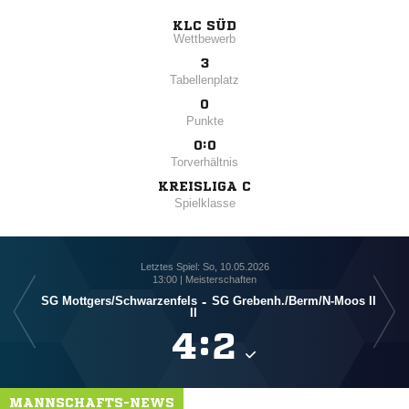
KLC SÜD
Wettbewerb
3
Tabellenplatz
0
Punkte
0:0
Torverhältnis
KREISLIGA C
Spielklasse
Letztes Spiel: So, 10.05.2026
13:00 | Meisterschaften
SG Mottgers/​Schwarzenfels
-
SG Grebenh./​Berm/​N-Moos II
SG 
II

:

MANNSCHAFTS-NEWS