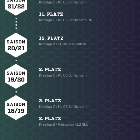
SAISON
Kreisliga C / KL C6 Schlüchtern
21/22
11. PLATZ
Kreisliga C / KL C6 Schlüchtern RR
15. PLATZ
SAISON
Kreisliga B / KL B6 Schlüchtern
20/21
2. PLATZ
SAISON
Kreisliga C / KL C6 Schlüchtern
19/20
2. PLATZ
SAISON
Kreisliga C / KL C6 Schlüchtern
18/19
2. PLATZ
Kreisliga B / Relegation KLB SLÜ