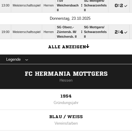
TSV
SG Mottgers/​
:

:

13:00
Meisterschaftsspiel
Herren
Weichersbach
Schwarzenfels
II
II
Donnerstag, 23.10.2025
SG Oberz.-
SG Mottgers/​
:

:

19:00
Meisterschaftsspiel
Herren
Züntersb. III/​
Schwarzenfels
Weichersb. II
II
ALLE ANZEIGEN
Legende
FC HERMANIA MOTTGERS
Hessen
1954
Gründungsjahr
BLAU / WEISS
Vereinsfarben