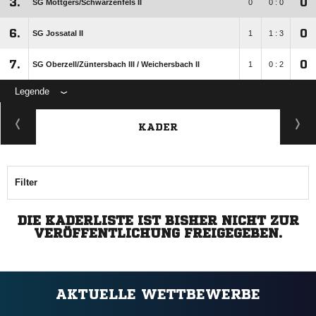
3.
0
SG Mottgers/​Schwarzenfels II
0
0 : 0
6.
0
SG Jossatal II
1
1 : 3
7.
0
SG Oberzell/​Züntersbach III /​ Weichersbach II
1
0 : 2
Legende
KADER
Filter
DIE KADERLISTE IST BISHER NICHT ZUR
VERÖFFENTLICHUNG FREIGEGEBEN.
AKTUELLE WETTBEWERBE