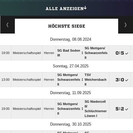
ALLE ANZEIGEN
HÖCHSTE SIEGE
Donnerstag, 08.08.2024
SG Mottgers/​
SG Bad Soden
:

:

19:00
Meisterschaftsspiel
Herren
Schwarzenfels
III
II
Sonntag, 27.04.2025
SG Mottgers/​
TSV
:

:

13:00
Meisterschaftsspiel
Herren
Schwarzenfels
Weichersbach
II
II
Donnerstag, 11.09.2025
SG Niederzell
SG Mottgers/​
II/​
:

:

19:00
Meisterschaftsspiel
Herren
Schwarzenfels
Schlüchterner
II
Löwen I
Donnerstag, 30.10.2025