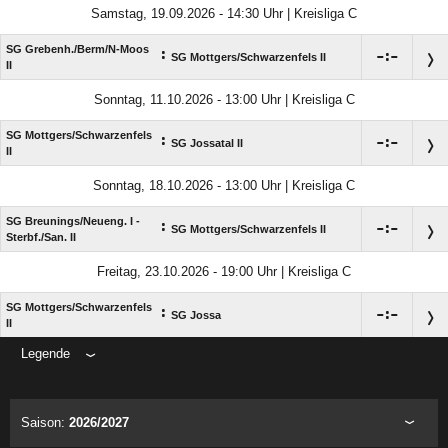
Samstag, 19.09.2026 - 14:30 Uhr | Kreisliga C
SG Grebenh./​Berm/​N-Moos
:

:

SG Mottgers/​Schwarzenfels II
II
Sonntag, 11.10.2026 - 13:00 Uhr | Kreisliga C
SG Mottgers/​Schwarzenfels
:

:

SG Jossatal II
II
Sonntag, 18.10.2026 - 13:00 Uhr | Kreisliga C
SG Breunings/​Neueng. I -
:

:

SG Mottgers/​Schwarzenfels II
Sterbf./​San. II
Freitag, 23.10.2026 - 19:00 Uhr | Kreisliga C
SG Mottgers/​Schwarzenfels
:

:

SG Jossa
II
Legende
ANZEIGE
Saison:
2026/2027