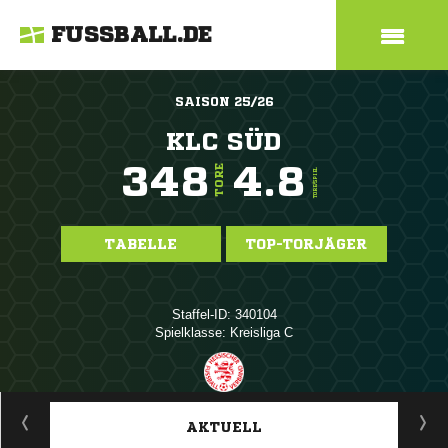
FUSSBALL.DE
SAISON 25/26
KLC SÜD
348
4.8
TORE
TORE/SPIEL
TABELLE
TOP-TORJÄGER
Staffel-ID: 340104
Spielklasse: Kreisliga C
ANZEIGE
AKTUELL