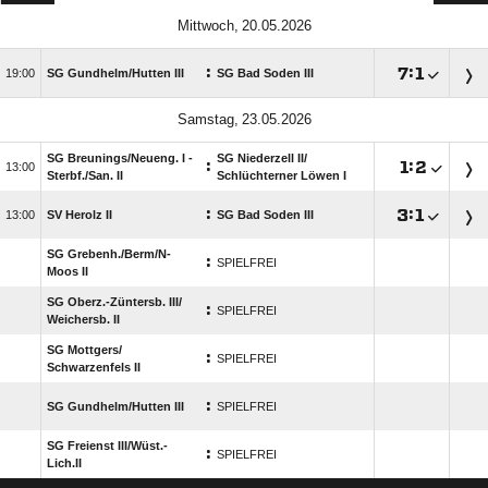
 
:

:


SG Gundhelm/​Hutten III
SG Bad Soden III
 
SG Breunings/​Neueng. I -
SG Niederzell II/​
:

:


Sterbf./​San. II
Schlüchterner Löwen I
:

:


SV Herolz II
SG Bad Soden III
SG Grebenh./​Berm/​N-
:
SPIELFREI
Moos II
SG Oberz.-Züntersb. III/​
:
SPIELFREI
Weichersb. II
SG Mottgers/​
:
SPIELFREI
Schwarzenfels II
:
SG Gundhelm/​Hutten III
SPIELFREI
SG Freienst III/​Wüst.-
:
SPIELFREI
Lich.II