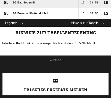
8.
19
SG Bad Soden III
16
39 : 51
9.
13
SG Freienst III/​Wüst.-Lich.II
16
15 : 55
Legende
Hinweis zur Tabelle
HINWEIS ZUR TABELLENRECHNUNG
Tabelle enthält Punktabzüge wegen Nicht-Erfüllung SR-Pflichtsoll
ANZEIGE
FALSCHES ERGEBNIS MELDEN