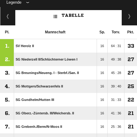
Legende
ANZEIGE
TABELLE
Pl.
Mannschaft
Sp.
Torv.
Pkt.
1.
33
SV Herolz II
16
64 : 31
2.
27
SG Niederzell II/​Schlüchterner Löwen I
16
49 : 38
3.
27
SG Breunings/​Neueng. I - Sterbf./​San. II
16
45 : 28
4.
25
SG Mottgers/​Schwarzenfels II
16
39 : 40
5.
22
SG Gundhelm/​Hutten III
16
31 : 33
6.
21
SG Oberz.-Züntersb. III/​Weichersb. II
16
41 : 36
7.
21
SG Grebenh./​Berm/​N-Moos II
16
25 : 36