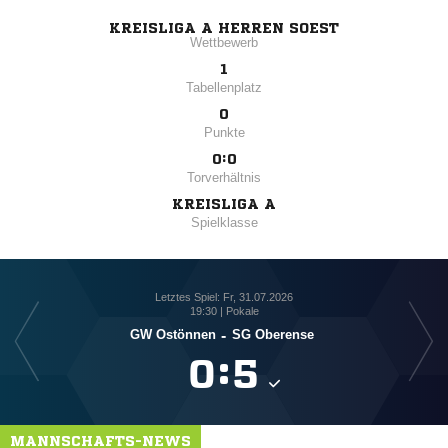
KREISLIGA A HERREN SOEST
Wettbewerb
1
Tabellenplatz
0
Punkte
0:0
Torverhältnis
KREISLIGA A
Spielklasse
Letztes Spiel: Fr, 31.07.2026
19:30 | Pokale
GW Ostönnen
-
SG Oberense

:

MANNSCHAFTS-NEWS