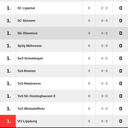
1.
0
SC Lippetal
0
0 : 0
1.
0
SC Sönnern
0
0 : 0
1.
0
SG Oberense
0
0 : 0
1.
0
SpVg Möhnesee
0
0 : 0
1.
0
SuS Scheidingen
0
0 : 0
1.
0
TuS Bremen
0
0 : 0
1.
0
TuS Niederense
0
0 : 0
1.
0
TuS SG Oestinghausen II
0
0 : 0
1.
0
TuS Wickede/​Ruhr
0
0 : 0
1.
0
VfJ Lippborg
0
0 : 0