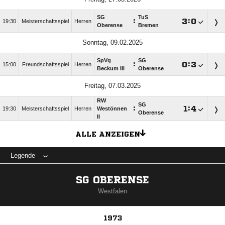
SG
TuS
:

:

19:30
Meisterschaftsspiel
Herren
Oberense
Bremen
Sonntag, 09.02.2025
SpVg
SG
:

:

15:00
Freundschaftsspiel
Herren
Beckum III
Oberense
Freitag, 07.03.2025
RW
SG
:

:

19:30
Meisterschaftsspiel
Herren
Westönnen
Oberense
II
ALLE ANZEIGEN
Legende
SG OBERENSE
Westfalen
1973