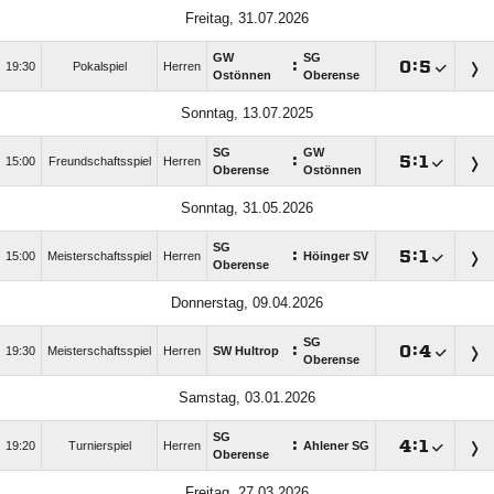
Freitag, 31.07.2026
GW
SG
:

:

19:30
Pokalspiel
Herren
Ostönnen
Oberense
Sonntag, 13.07.2025
SG
GW
:

:

15:00
Freundschaftsspiel
Herren
Oberense
Ostönnen
Sonntag, 31.05.2026
SG
:

:

15:00
Meisterschaftsspiel
Herren
Höinger SV
Oberense
Donnerstag, 09.04.2026
SG
:

:

19:30
Meisterschaftsspiel
Herren
SW Hultrop
Oberense
Samstag, 03.01.2026
SG
:

:

19:20
Turnierspiel
Herren
Ahlener SG
Oberense
Freitag, 27.03.2026