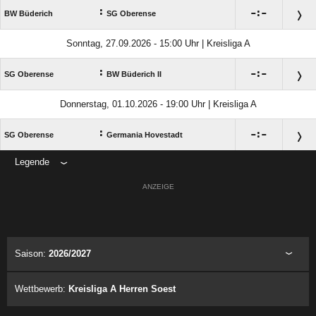
:

:

BW Büderich
SG Oberense
Sonntag, 27.09.2026 - 15:00 Uhr | Kreisliga A
:

:

SG Oberense
BW Büderich II
Donnerstag, 01.10.2026 - 19:00 Uhr | Kreisliga A
:

:

SG Oberense
Germania Hovestadt
Legende
ANZEIGE
Saison:
2026/2027
Wettbewerb:
Kreisliga A Herren Soest