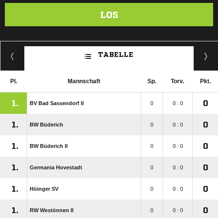
LOS
TABELLE
Pl.
Mannschaft
Sp.
Torv.
Pkt.
1.
0
BV Bad Sassendorf II
0
0 : 0
1.
0
BW Büderich
0
0 : 0
1.
0
BW Büderich II
0
0 : 0
1.
0
Germania Hovestadt
0
0 : 0
1.
0
Höinger SV
0
0 : 0
1.
0
RW Westönnen II
0
0 : 0