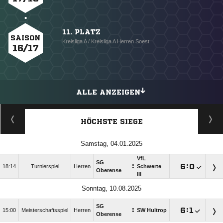
11. PLATZ
SAISON
Kreisliga A / Kreisliga A Herren Soest
16/17
ALLE ANZEIGEN
HÖCHSTE SIEGE
Samstag, 04.01.2025
VfL
SG
:

:

18:14
Turnierspiel
Herren
Schwerte
Oberense
III
Sonntag, 10.08.2025
SG
:

:

15:00
Meisterschaftsspiel
Herren
SW Hultrop
Oberense