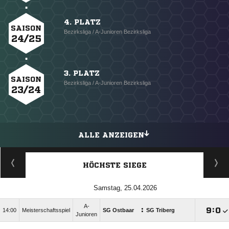
4. PLATZ
SAISON
Bezirksliga / A-Junioren Bezirksliga
24/25
3. PLATZ
SAISON
Bezirksliga / A-Junioren Bezirksliga
23/24
ALLE ANZEIGEN
HÖCHSTE SIEGE
Samstag, 25.04.2026
A-
:

:

14:00
Meisterschaftsspiel
SG Ostbaar
SG Triberg
Junioren