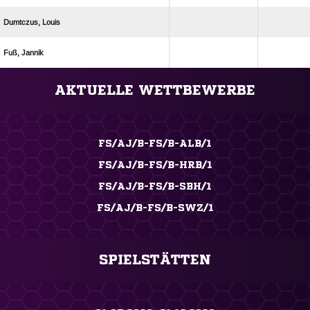
 
 
ANZEIGE
AKTUELLE WETTBEWERBE
FS/AJ/B-FS/B-ALB/1
FS/AJ/B-FS/B-HRB/1
FS/AJ/B-FS/B-SBH/1
FS/AJ/B-FS/B-SWZ/1
SPIELSTÄTTEN