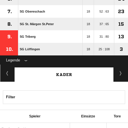
7.
23
SG Obereschach
18
52 : 63
8.
15
SG St. Märgen St.Peter
18
37 : 65
9.
13
SG Triberg
18
31 : 80
10.
3
SG Löffingen
18
25 : 108
Legende
KADER
Filter
Spieler
Einsätze
Tore