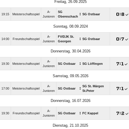
Freitag, 26.09.2025
A-
SG
:

:

19:15
Meisterschaftsspiel
SG Ostbaar
Junioren
Obereschach
Sonntag, 08.09.2024
A-
FV/​DJK St.
:

:

14:00
Freundschaftsspiel
SG Ostbaar
Junioren
Georgen
Donnerstag, 30.04.2026
A-
:

:

19:30
Meisterschaftsspiel
SG Ostbaar
SG Löffingen
Junioren
Samstag, 09.05.2026
A-
SG St. Märgen
:

:

17:00
Meisterschaftsspiel
SG Ostbaar
Junioren
St.Peter
Donnerstag, 16.07.2026
A-
:

:

19:30
Freundschaftsspiel
SG Ostbaar
FC Kappel
Junioren
Dienstag, 21.10.2025