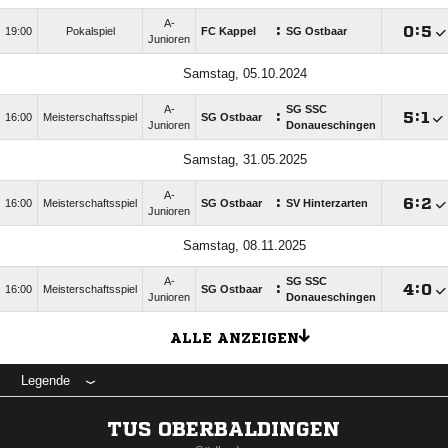
A-
:

:

19:00
Pokalspiel
FC Kappel
SG Ostbaar
Junioren
Samstag, 05.10.2024
A-
SG SSC
:

:

16:00
Meisterschaftsspiel
SG Ostbaar
Junioren
Donaueschingen
Samstag, 31.05.2025
A-
:

:

16:00
Meisterschaftsspiel
SG Ostbaar
SV Hinterzarten
Junioren
Samstag, 08.11.2025
A-
SG SSC
:

:

16:00
Meisterschaftsspiel
SG Ostbaar
Junioren
Donaueschingen
ALLE ANZEIGEN
Legende
TUS OBERBALDINGEN