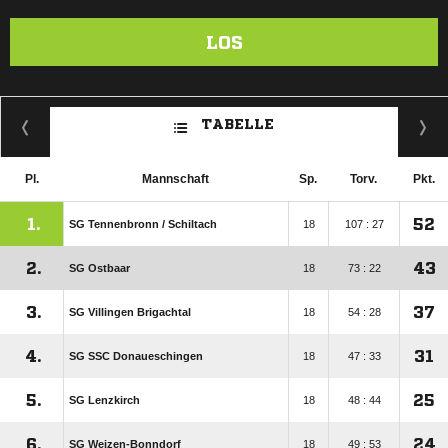
LOS
TABELLE
Pl.
Mannschaft
Sp.
Torv.
Pkt.
1.
52
SG Tennenbronn /​ Schiltach
18
107 : 27
2.
43
SG Ostbaar
18
73 : 22
3.
37
SG Villingen Brigachtal
18
54 : 28
4.
31
SG SSC Donaueschingen
18
47 : 33
5.
25
SG Lenzkirch
18
48 : 44
6.
24
SG Weizen-Bonndorf
18
49 : 53