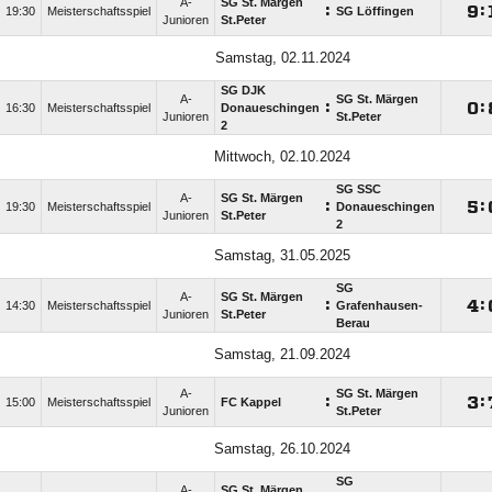
A-
SG St. Märgen
:

:
19:30
Meisterschaftsspiel
SG Löffingen
Junioren
St.Peter
Samstag, 02.11.2024
SG DJK
A-
SG St. Märgen
:

:
16:30
Meisterschaftsspiel
Donaueschingen
Junioren
St.Peter
2
Mittwoch, 02.10.2024
SG SSC
A-
SG St. Märgen
:

:
19:30
Meisterschaftsspiel
Donaueschingen
Junioren
St.Peter
2
Samstag, 31.05.2025
SG
A-
SG St. Märgen
:

:
14:30
Meisterschaftsspiel
Grafenhausen-
Junioren
St.Peter
Berau
Samstag, 21.09.2024
A-
SG St. Märgen
:

:
15:00
Meisterschaftsspiel
FC Kappel
Junioren
St.Peter
Samstag, 26.10.2024
SG
A-
SG St. Märgen