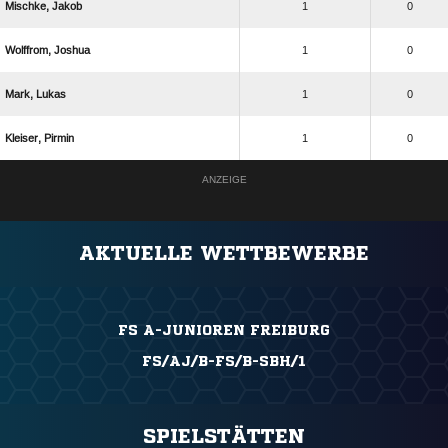
 
1
0
 
1
0
 
1
0
 
1
0
ANZEIGE
AKTUELLE WETTBEWERBE
FS A-JUNIOREN FREIBURG
FS/AJ/B-FS/B-SBH/1
SPIELSTÄTTEN