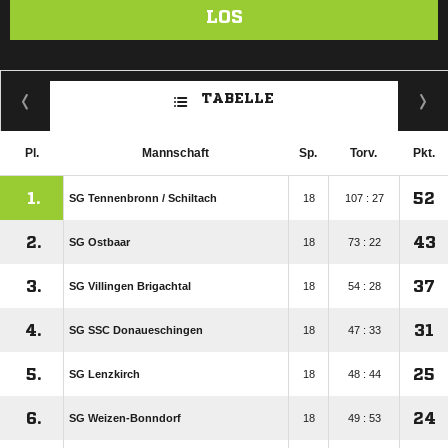
LOS
TABELLE
Pl.
Mannschaft
Sp.
Torv.
Pkt.
1.
52
SG Tennenbronn /​ Schiltach
18
107 : 27
2.
43
SG Ostbaar
18
73 : 22
3.
37
SG Villingen Brigachtal
18
54 : 28
4.
31
SG SSC Donaueschingen
18
47 : 33
5.
25
SG Lenzkirch
18
48 : 44
6.
24
SG Weizen-Bonndorf
18
49 : 53