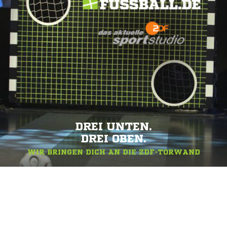
DREI UNTEN.
DREI OBEN.
WIR BRINGEN DICH AN DIE ZDF-TORWAND