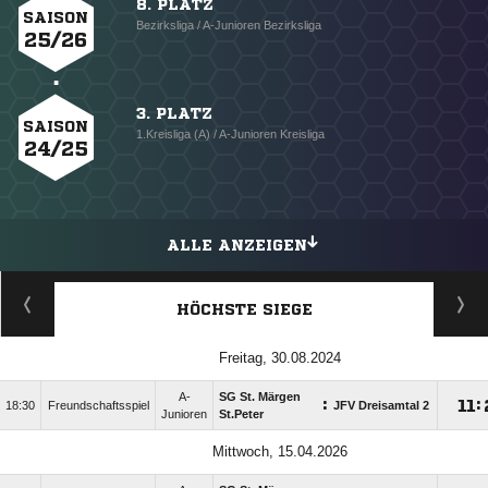
8. PLATZ
SAISON
Bezirksliga / A-Junioren Bezirksliga
25/26
3. PLATZ
SAISON
1.Kreisliga (A) / A-Junioren Kreisliga
24/25
ALLE ANZEIGEN
HÖCHSTE SIEGE
Freitag, 30.08.2024
A-
SG St. Märgen
:

:
18:30
Freundschaftsspiel
JFV Dreisamtal 2
Junioren
St.Peter
Mittwoch, 15.04.2026