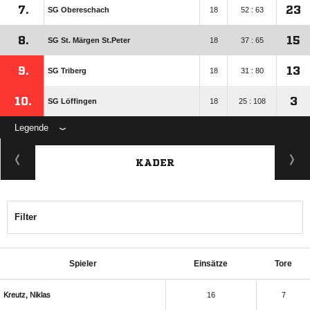
7.
23
SG Obereschach
18
52 : 63
8.
15
SG St. Märgen St.Peter
18
37 : 65
9.
13
SG Triberg
18
31 : 80
10.
3
SG Löffingen
18
25 : 108
Legende
KADER
Filter
Spieler
Einsätze
Tore
 
16
7